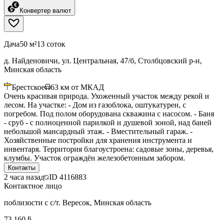
Конвертер валют
Дача
50 м²
13 соток
д. Найденовичи, ул. Центральная, 47/б, Столбцовский р-н,
Минская область
Брестское
63
км от МКАД
Очень красивая природа. Ухоженный участок между рекой и
лесом. На участке: - Дом из газоблока, оштукатурен, с
погребом. Под полом оборудована скважина с насосом. - Баня
- сруб - с полноценной парилкой и душевой зоной, над баней
небольшой мансардный этаж. - Вместительный гараж. -
Хозяйственные постройки для хранения инструмента и
инвентаря. Территория благоустроена: садовые зоны, деревья,
клумбы. Участок ограждён железобетонным забором.
Контакты
2 часа назад
ID
4116883
Контактное лицо
поблизости с с/т. Вересок, Минская область
73 160 ƃ