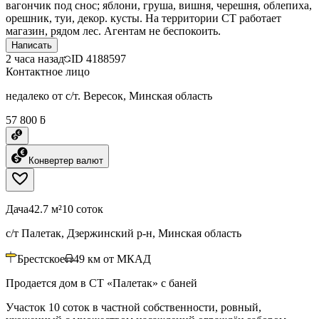
вагончик под снос; яблони, груша, вишня, черешня, облепиха,
орешник, туи, декор. кусты. На территории СТ работает
магазин, рядом лес. Агентам не беспокоить.
Написать
2 часа назад
ID
4188597
Контактное лицо
недалеко от с/т. Вересок, Минская область
57 800 ƃ
Конвертер валют
Дача
42.7 м²
10 соток
с/т Палетак, Дзержинский р-н, Минская область
Брестское
49
км от МКАД
Продается дом в СТ «Палетак» с баней
Участок 10 соток в частной собственности, ровный,