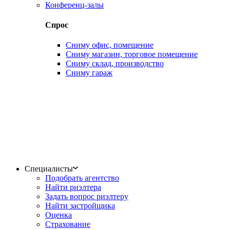
Конференц-залы
Спрос
Сниму офис, помещение
Сниму магазин, торговое помещение
Сниму склад, производство
Сниму гараж
Специалисты
Подобрать агентство
Найти риэлтера
Задать вопрос риэлтеру
Найти застройщика
Оценка
Страхование