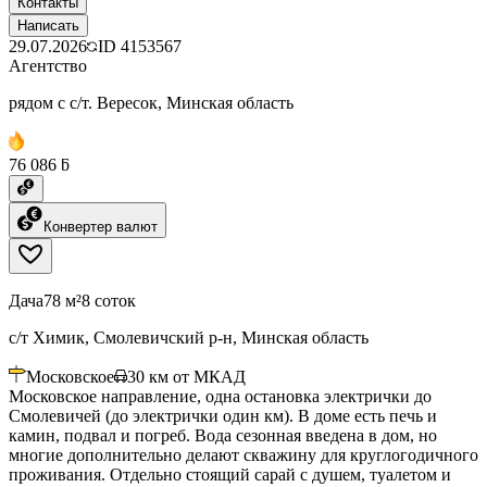
Контакты
Написать
29.07.2026
ID
4153567
Агентство
рядом с с/т. Вересок, Минская область
76 086 ƃ
Конвертер валют
Дача
78 м²
8 соток
с/т Химик, Смолевичский р-н, Минская область
Московское
30
км от МКАД
Московское направление, одна остановка электрички до
Смолевичей (до электрички один км). В доме есть печь и
камин, подвал и погреб. Вода сезонная введена в дом, но
многие дополнительно делают скважину для круглогодичного
проживания. Отдельно стоящий сарай с душем, туалетом и