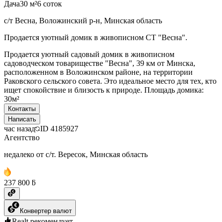
Дача
30 м²
6 соток
с/т Весна, Воложинский р-н, Минская область
Продается уютный домик в живописном СТ "Весна".
Продается уютный садовый домик в живописном
садоводческом товариществе "Весна", 39 км от Минска,
расположенном в Воложинском районе, на территории
Раковского сельского совета. Это идеальное место для тех, кто
ищет спокойствие и близость к природе. Площадь домика:
30м²
Контакты
Написать
час назад
ID
4185927
Агентство
недалеко от с/т. Вересок, Минская область
237 800 ƃ
Конвертер валют
Realt рекомендует