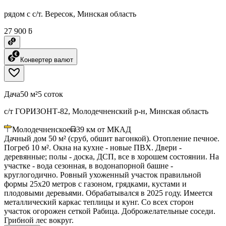
рядом с с/т. Вересок, Минская область
27 900 ƃ
Конвертер валют
Дача
50 м²
5 соток
с/т ГОРИЗОНТ-82, Молодечненский р-н, Минская область
Молодечненское
39
км от МКАД
Дачный дом 50 м² (сруб, обшит вагонкой). Отопление печное.
Погреб 10 м². Окна на кухне - новые ПВХ. Двери -
деревянные; полы - доска, ДСП, все в хорошем состоянии. На
участке - вода сезонная, в водонапорной башне -
круглогодично. Ровный ухоженный участок правильной
формы 25х20 метров с газоном, грядками, кустами и
плодовыми деревьями. Обрабатывался в 2025 году. Имеется
металлический каркас теплицы и кунг. Со всех сторон
участок огорожен сеткой Рабица. Доброжелательные соседи.
Грибной лес вокруг.