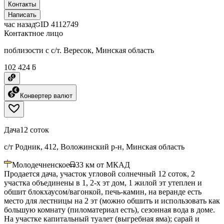
Контакты
Написать
час назад
ID
4112749
Контактное лицо
поблизости с с/т. Вересок, Минская область
102 424 ƃ
Конвертер валют
Дача
12 соток
с/т Родник, 412, Воложинский р-н, Минская область
Молодечненское
33
км от МКАД
Продается дача, участок угловой солнечный 12 соток, 2
участка объединены в 1, 2-х эт дом, 1 жилой эт утеплен и
обшит блокхаусом/вагонкой, печь-камин, на веранде есть
место для лестницы на 2 эт (можно обшить и использовать как
большую комнату (пиломатериал есть), сезонная вода в доме.
На участке капитальный туалет (выгребная яма); сарай и