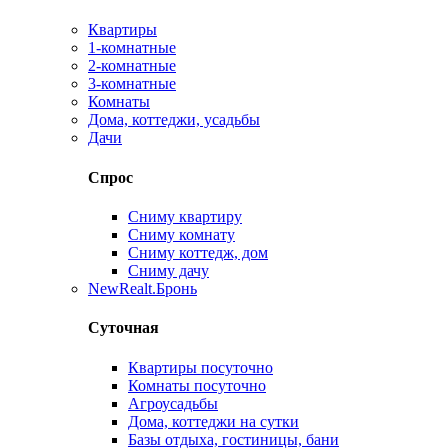
Квартиры
1-комнатные
2-комнатные
3-комнатные
Комнаты
Дома, коттеджи, усадьбы
Дачи
Спрос
Сниму квартиру
Сниму комнату
Сниму коттедж, дом
Сниму дачу
New
Realt.Бронь
Суточная
Квартиры посуточно
Комнаты посуточно
Агроусадьбы
Дома, коттеджи на сутки
Базы отдыха, гостиницы, бани