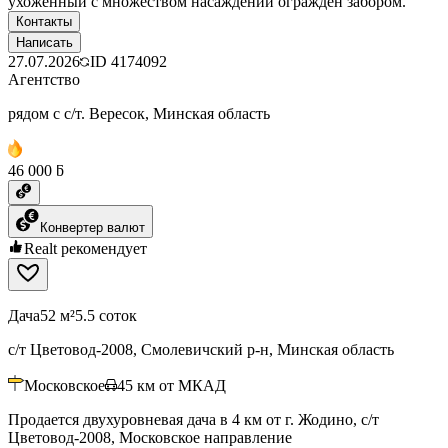
ухоженный с множеством насаждений ограждён забором.
Контакты
Написать
27.07.2026
ID
4174092
Агентство
рядом с с/т. Вересок, Минская область
46 000 ƃ
Конвертер валют
Realt рекомендует
Дача
52 м²
5.5 соток
с/т Цветовод-2008, Смолевичский р-н, Минская область
Московское
45
км от МКАД
Продается двухуровневая дача в 4 км от г. Жодино, с/т
Цветовод-2008, Московское направление