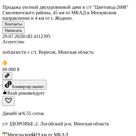
Продажа уютной двухуровневой дачи в с/т "Цветовод-2008"
Смолевичского района, 45 км от МКАД в Московском
направлении и 4 км от г. Жодино.
Контакты
Написать
29.07.2026
ID
4112395
Агентство
поблизости с с/т. Вересок, Минская область
69 000 ƃ
Конвертер валют
Realt рекомендует
Дача
66 м²
6.55 соток
с/т ЗДОРОВЬЕ-2, Логойский р-н, Минская область
Мядельское
19
км от МКАД