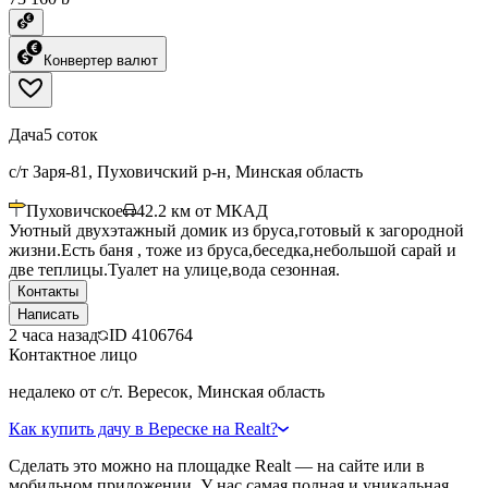
Конвертер валют
Дача
5 соток
с/т Заря-81, Пуховичский р-н, Минская область
Пуховичское
42.2
км от МКАД
Уютный двухэтажный домик из бруса,готовый к загородной
жизни.Есть баня , тоже из бруса,беседка,небольшой сарай и
две теплицы.Туалет на улице,вода сезонная.
Контакты
Написать
2 часа назад
ID
4106764
Контактное лицо
недалеко от с/т. Вересок, Минская область
Как купить дачу в Вереске на Realt?
Сделать это можно на площадке Realt — на сайте или в
мобильном приложении. У нас самая полная и уникальная