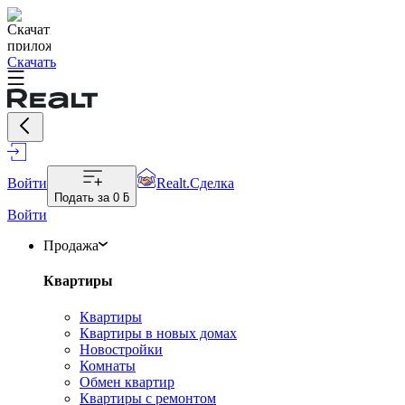
Скачать
Войти
Realt.Сделка
Подать за
0 ƃ
Войти
Продажа
Квартиры
Квартиры
Квартиры в новых домах
Новостройки
Комнаты
Обмен квартир
Квартиры с ремонтом