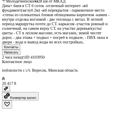
Молодечненское
28
км от МКАД
Дача+ баня в СТ 6 соток -отличный интернет -жб
фундамент(заглуб 2м) -жб перекрытия - парковочное место
-стены из силикатных блоков облицованы кирпичом -камин -
внутри отделка вогонкой - две теплицы с метал. В летний
период маршрутка почти до СТ. каркасом -участок ровный и
солнечный, на самом верху СТ, на участке деревья/кусты/
цветы - СТ в лесном массиве, есть магазин, зимой чистят
дорог, - два этажа + подвал + погреб в подвале, - ПВХ окна и
двери - вода и вывод воды во всех постройках,
Контакты
Написать
2 часа назад
ID
4103950
Контактное лицо
поблизости с с/т. Вересок, Минская область
20 417 ƃ
Конвертер валют