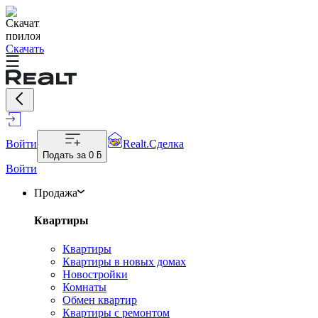
Скачать
Войти
Realt.Сделка
Подать за
0 ƃ
Войти
Продажа
Квартиры
Квартиры
Квартиры в новых домах
Новостройки
Комнаты
Обмен квартир
Квартиры с ремонтом