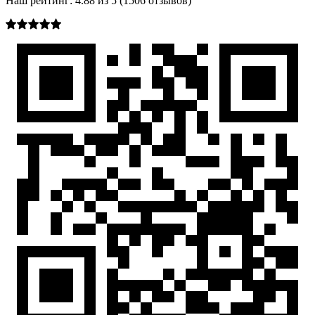
Наш рейтинг:
4.88
из
5
(
1506
отзывов)