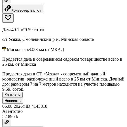
Конвертер валют
Дача
49.1 м²
9.59 соток
с/т Усяжа, Смолевичский р-н, Минская область
Московское
28
км от МКАД
Продается дача в современном садовом товариществе всего в
25 км. от Минска
Продается дача в СТ «Усяжа» - современный дачный
кооператив, расположенный всего в 25 км от Минска. Дачный
дом размером 7 на 7 метров находится на участке площадью
9.59. соток.
Контакты
Написать
06.08.2026
ID
4143818
Агентство
52 895 ƃ