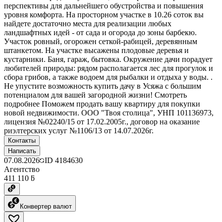
перспективы для дальнейшего обустройства и повышения
уровня комфорта. На просторном участке в 10.26 соток вы
найдете достаточно места для реализации любых
ландшафтных идей - от сада и огорода до зоны барбекю.
Участок ровный, огорожен сеткой-рабицей, деревянным
штанкетом. На участке высажены плодовые деревья и
кустарники. Баня, гараж, бытовка. Окружение дачи порадует
любителей природы: рядом располагается лес для прогулок и
сбора грибов, а также водоем для рыбалки и отдыха у воды. .
Не упустите возможность купить дачу в Усяжа с большим
потенциалом для вашей загородной жизни! Смотреть
подробнее Поможем продать вашу квартиру для покупки
новой недвижимости. ООО "Твоя столица", УНП 101136973,
лицензия №02240/15 от 17.02.2005г., договор на оказание
риэлтерских услуг №1106/13 от 14.07.2026г.
Контакты
Написать
07.08.2026
ID
4184630
Агентство
411 110 ƃ
Конвертер валют