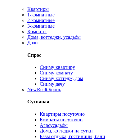
Квартиры
1-комнатные
2-комнатные
3-комнатные
Комнаты
Дома, коттеджи, усадьбы
Дачи
Спрос
Сниму квартиру
Сниму комнату
Сниму коттедж, дом
Сниму дачу
New
Realt.Бронь
Суточная
Квартиры посуточно
Комнаты посуточно
Агроусадьбы
Дома, коттеджи на сутки
Базы отдыха, гостиницы, бани