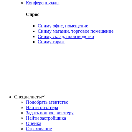
Конференц-залы
Спрос
Сниму офис, помещение
Сниму магазин, торговое помещение
Сниму склад, производство
Сниму гараж
Специалисты
Подобрать агентство
Найти риэлтера
Задать вопрос риэлтеру
Найти застройщика
Оценка
Страхование