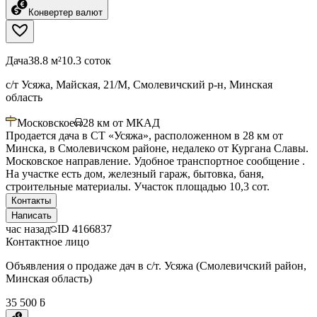
Конвертер валют
Дача
38.8 м²
10.3 соток
с/т Усяжа, Майская, 21/М, Смолевичский р-н, Минская
область
Московское
28
км от МКАД
Продается дача в СТ «Усяжа», расположенном в 28 км от
Минска, в Смолевичском районе, недалеко от Кургана Славы.
Московское направление. Удобное транспортное сообщение .
На участке есть дом, железный гараж, бытовка, баня,
строительные материалы. Участок площадью 10,3 сот.
Контакты
Написать
час назад
ID
4166837
Контактное лицо
Объявления о продаже дач в с/т. Усяжа (Смолевичский район,
Минская область)
35 500 ƃ