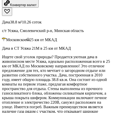
Конвертер валют
Дача
38.8 м²
10.26 соток
с/т Усяжа, Смолевичский р-н, Минская область
Московское
25
км от МКАД
Дача в СТ Усяжа 21М в 25 км от МКАД
Ищете свой уголок природы? Продается уютная дача в
живописном месте Усяжа, идеально расположенная всего в 25
км от МКАД по Московскому направлению! Это отличное
предложение для тех, кто мечтает о загородном отдыхе или
развитии собственного участка. Дача, построенная в 2010
году, имеет общую площадь 38.8 кв.м. Она состоит из одной
комнаты на первом этаже, предлагая комфортное
пространство для отдыха. Стены выполнены из прочного
газосиликатного блока, обложены силикатным кирпичом, а
крыша покрыта шифером. Коммуникации включают печное
отопление и электричество 220В, санузел расположен на
улице. Имеется погреб. Важным преимуществом является
наличие газа рядом с участком, что открывает широкие