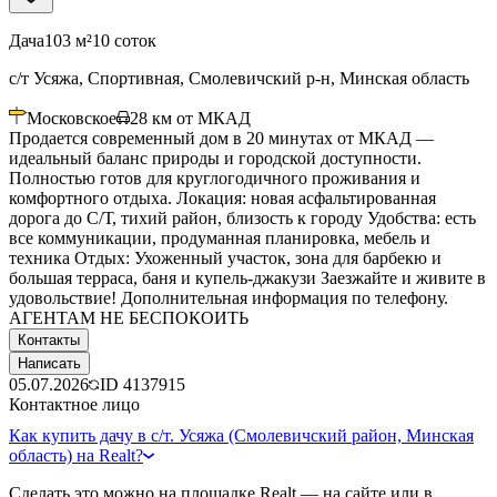
Дача
103 м²
10 соток
с/т Усяжа, Спортивная, Смолевичский р-н, Минская область
Московское
28
км от МКАД
Продается современный дом в 20 минутах от МКАД —
идеальный баланс природы и городской доступности.
Полностью готов для круглогодичного проживания и
комфортного отдыха. Локация: новая асфальтированная
дорога до С/Т, тихий район, близость к городу Удобства: есть
все коммуникации, продуманная планировка, мебель и
техника Отдых: Ухоженный участок, зона для барбекю и
большая терраса, баня и купель-джакузи Заезжайте и живите в
удовольствие! Дополнительная информация по телефону.
АГЕНТАМ НЕ БЕСПОКОИТЬ
Контакты
Написать
05.07.2026
ID
4137915
Контактное лицо
Как купить дачу в с/т. Усяжа (Смолевичский район, Минская
область) на Realt?
Сделать это можно на площадке Realt — на сайте или в