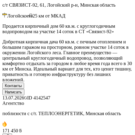
с/т СВЯЗИСТ-92, 61, Логойский р-н, Минская область
Логойское
25
км от МКАД
Продается кирпичный дом 60 кв.м. с круглогодичным
водопроводом на участке 14 соток в СТ «Связист-92»
Добротная кирпичная дача 60 кв.м. с печным отоплением и
большим гаражом на просторном, ровном участке 14 соток в
окружении Логойского леса. Главное преимущество —
центральный круглогодичный водопровод, позволяющий
комфортно отдыхать за городом в любое время года всего в 30
км от Минска. Идеальный вариант для тех, кто ценит тишину,
приватность и готовую инфраструктуру без лишних
вложений.
Контакты
Написать
13.07.2026
ID
4142547
Агентство
поблизости с с/т. ТЕПЛОЭНЕРГЕТИК, Минская область
171 450 ƃ