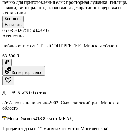
печью для приготовления еды; просторная лужайка; теплица,
грядки, виноградник, плодовые и декоративные деревья и
кустарники.
Контакты
Написать
05.08.2026
ID
4143395
Агентство
поблизости с с/т. ТЕПЛОЭНЕРГЕТИК, Минская область
63 500 ƃ
Конвертер валют
Дача
59.5 м²
5.09 соток
с/т Автотранспортник-2002, Смолевичский р-н, Минская
область
Могилёвское
18.8
км от МКАД
Продается дача в 15 минутах от метро Могилевская!