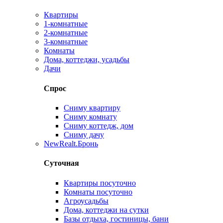
Квартиры
1-комнатные
2-комнатные
3-комнатные
Комнаты
Дома, коттеджи, усадьбы
Дачи
Спрос
Сниму квартиру
Сниму комнату
Сниму коттедж, дом
Сниму дачу
New
Realt.Бронь
Суточная
Квартиры посуточно
Комнаты посуточно
Агроусадьбы
Дома, коттеджи на сутки
Базы отдыха, гостиницы, бани