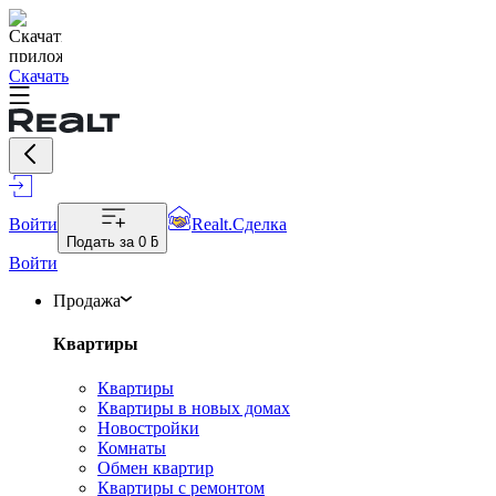
Скачать
Войти
Realt.Сделка
Подать за
0 ƃ
Войти
Продажа
Квартиры
Квартиры
Квартиры в новых домах
Новостройки
Комнаты
Обмен квартир
Квартиры с ремонтом