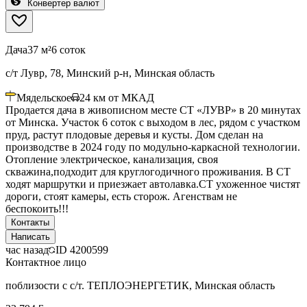
Конвертер валют
Дача
37 м²
6 соток
с/т Лувр, 78, Минский р-н, Минская область
Мядельское
24
км от МКАД
Продается дача в живописном месте СТ «ЛУВР» в 20 минутах
от Минска. Участок 6 соток с выходом в лес, рядом с участком
пруд, растут плодовые деревья и кусты. Дом сделан на
производстве в 2024 году по модульно-каркасной технологии.
Отопление электрическое, канализация, своя
скважина,подходит для круглогодичного проживания. В СТ
ходят маршрутки и приезжает автолавка.СТ ухоженное чистят
дороги, стоят камеры, есть сторож. Агенствам не
беспокоить!!!
Контакты
Написать
час назад
ID
4200599
Контактное лицо
поблизости с с/т. ТЕПЛОЭНЕРГЕТИК, Минская область