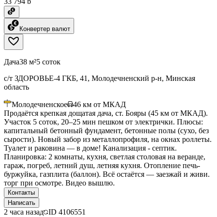
33 794 ƃ
Конвертер валют
Дача
38 м²
5 соток
с/т ЗДОРОВЬЕ-4 ГКБ, 41, Молодечненский р-н, Минская
область
Молодечненское
46
км от МКАД
Продаётся крепкая дощатая дача, ст. Бояры (45 км от МКАД).
Участок 5 соток, 20–25 мин пешком от электрички. Плюсы:
капитальный бетонный фундамент, бетонные полы (сухо, без
сырости). Новый забор из металлопрофиля, на окнах роллеты.
Туалет и раковина — в доме! Канализация - септик.
Планировка: 2 комнаты, кухня, светлая столовая на веранде,
гараж, погреб, летний душ, летняя кухня. Отопление печь-
буржуйка, газплита (баллон). Всё остаётся — заезжай и живи.
торг при осмотре. Видео вышлю.
Контакты
Написать
2 часа назад
ID
4106551