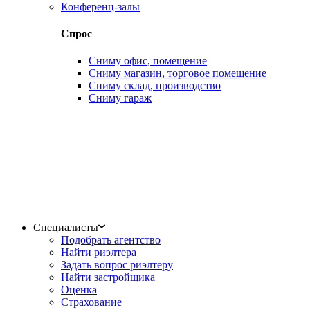
Конференц-залы
Спрос
Сниму офис, помещение
Сниму магазин, торговое помещение
Сниму склад, производство
Сниму гараж
Специалисты
Подобрать агентство
Найти риэлтера
Задать вопрос риэлтеру
Найти застройщика
Оценка
Страхование