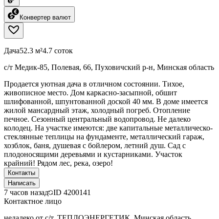
Конвертер валют
Дача
52.3 м²
4.7 соток
с/т Медик-85, Полевая, 66, Пуховичский р-н, Минская область
Продается уютная дача в отличном состоянии. Тихое,
живописное место. Дом каркасно-засыпной, обшит
шлифованной, шпунтованной доской 40 мм. В доме имеется
жилой мансардный этаж, холодный погреб. Отопление
печное. Сезонный центральный водопровод. Не далеко
колодец. На участке имеются: две капитальные металлическо-
стеклянные теплицы на фундаменте, металлический гараж,
хозблок, баня, душевая с бойлером, летний душ. Сад с
плодоносящими деревьями и кустарниками. Участок
крайний! Рядом лес, река, озеро!
Контакты
Написать
7 часов назад
ID
4200141
Контактное лицо
недалеко от с/т. ТЕПЛОЭНЕРГЕТИК, Минская область