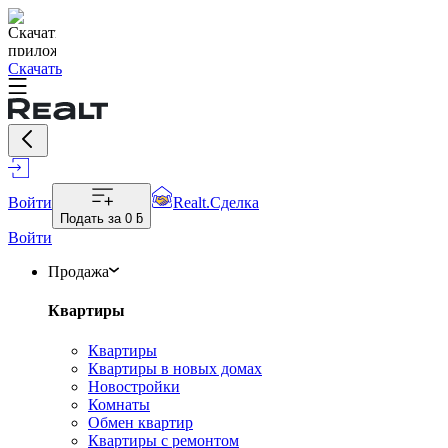
Скачать
Войти
Realt.Сделка
Подать за
0 ƃ
Войти
Продажа
Квартиры
Квартиры
Квартиры в новых домах
Новостройки
Комнаты
Обмен квартир
Квартиры с ремонтом