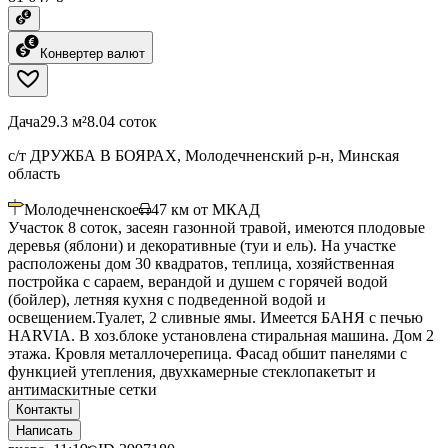
Конвертер валют
Дача
29.3 м²
8.04 соток
с/т ДРУЖБА В БОЯРАХ, Молодечненский р-н, Минская
область
Молодечненское
47
км от МКАД
Участок 8 соток, засеян газонной травой, имеются плодовые
деревья (яблони) и декоративные (туи и ель). На участке
расположены дом 30 квадратов, теплица, хозяйственная
постройка с сараем, верандой и душем с горячей водой
(бойлер), летняя кухня с подведенной водой и
освещением.Туалет, 2 сливные ямы. Имеется БАНЯ с печью
HARVIA. В хоз.блоке установлена стиральная машина. Дом 2
этажа. Кровля металлочерепица. Фасад обшит панелями с
функцией утепления, двухкамерные стеклопакетыт и
антимаскитные сетки
Контакты
Написать