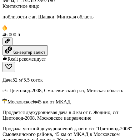
вчера, 11:19
ID
3997180
Контактное лицо
поблизости с аг. Шашки, Минская область
46 000 ƃ
Конвертер валют
Realt рекомендует
Дача
52 м²
5.5 соток
с/т Цветовод-2008, Смолевичский р-н, Минская область
Московское
45
км от МКАД
Продается двухуровневая дача в 4 км от г. Жодино, с/т
Цветовод-2008, Московское направление
Продажа уютной двухуровневой дачи в с/т "Цветовод-2008"
Смолевичского района, 45 км от МКАД в Московском
направлении и 4 км от г. Жодино.