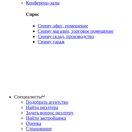
Конференц-залы
Спрос
Сниму офис, помещение
Сниму магазин, торговое помещение
Сниму склад, производство
Сниму гараж
Специалисты
Подобрать агентство
Найти риэлтера
Задать вопрос риэлтеру
Найти застройщика
Оценка
Страхование