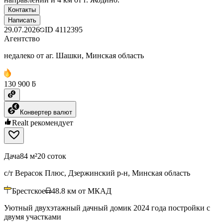
Контакты
Написать
29.07.2026
ID
4112395
Агентство
недалеко от аг. Шашки, Минская область
130 900 ƃ
Конвертер валют
Realt рекомендует
Дача
84 м²
20 соток
с/т Верасок Плюс, Дзержинский р-н, Минская область
Брестское
48.8
км от МКАД
Уютный двухэтажный дачный домик 2024 года постройки с
двумя участками