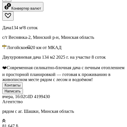
Конвертер валют
Дача
134 м²
8 соток
с/т Веснянка-2, Минский р-н, Минская область
Логойское
20
км от МКАД
Двухуровневая дача 134 м2 2025 г. на участке 8 соток
❤️Современная силикатно-блочная дача с печным отоплением
и просторной планировкой — готовая к проживанию в
живописном месте рядом с лесом и водоёмом!
Контакты
Написать
вчера, 16:02
ID
4199430
Агентство
рядом с аг. Шашки, Минская область
81 647 ƃ