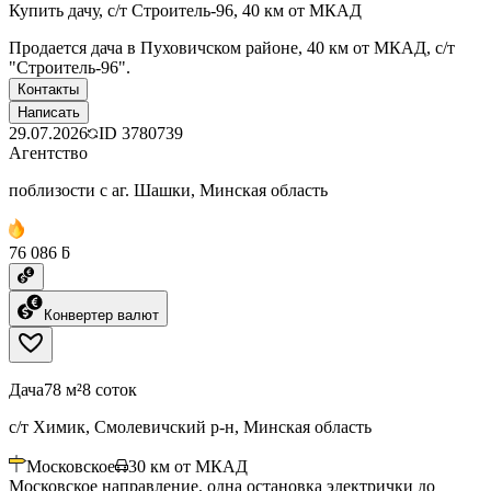
Купить дачу, с/т Строитель-96, 40 км от МКАД
Продается дача в Пуховичском районе, 40 км от МКАД, с/т
"Строитель-96".
Контакты
Написать
29.07.2026
ID
3780739
Агентство
поблизости с аг. Шашки, Минская область
76 086 ƃ
Конвертер валют
Дача
78 м²
8 соток
с/т Химик, Смолевичский р-н, Минская область
Московское
30
км от МКАД
Московское направление, одна остановка электрички до