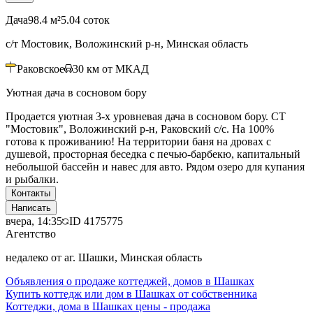
Дача
98.4 м²
5.04 соток
с/т Мостовик, Воложинский р-н, Минская область
Раковское
30
км от МКАД
Уютная дача в сосновом бору
Продается уютная 3-х уровневая дача в сосновом бору. СТ
"Мостовик", Воложинский р-н, Раковский с/с. На 100%
готова к проживанию! На территории баня на дровах с
душевой, просторная беседка с печью-барбекю, капитальный
небольшой бассейн и навес для авто. Рядом озеро для купания
и рыбалки.
Контакты
Написать
вчера, 14:35
ID
4175775
Агентство
недалеко от аг. Шашки, Минская область
Объявления о продаже коттеджей, домов в Шашках
Купить коттедж или дом в Шашках от собственника
Коттеджи, дома в Шашках цены - продажа