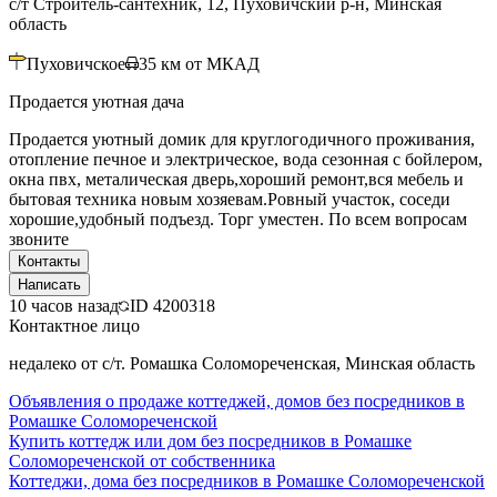
с/т Строитель-сантехник, 12, Пуховичский р-н, Минская
область
Пуховичское
35
км от МКАД
Продается уютная дача
Продается уютный домик для круглогодичного проживания,
отопление печное и электрическое, вода сезонная с бойлером,
окна пвх, металическая дверь,хороший ремонт,вся мебель и
бытовая техника новым хозяевам.Ровный участок, соседи
хорошие,удобный подъезд. Торг уместен. По всем вопросам
звоните
Контакты
Написать
10 часов назад
ID
4200318
Контактное лицо
недалеко от с/т. Ромашка Соломореченская, Минская область
Объявления о продаже коттеджей, домов без посредников в
Ромашке Соломореченской
Купить коттедж или дом без посредников в Ромашке
Соломореченской от собственника
Коттеджи, дома без посредников в Ромашке Соломореченской