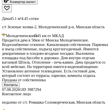
Конвертер валют
Дача
45.1 м²
4.45 сотки
с/т Зеленые холмы-2, Молодечненский р-н, Минская область
Молодечненское
45
км от МКАД
Продается дача в 50км от Минска Молодечненское.
Водоснабжение сезонное. Канализация собственная. Парковка
и въезд собственные, подъезд круглогодичный. Имеются
декоративные и плодово-ягодные посадки. Выложены
площадка под бассейн и дорожки. Дом внутри отделан
вагонкой Штиль. Отопление - печь-камин. Дача продается со
всей мебелью. На территории имеется видеонаблюдение.
Установлено антенное телевидение. Есть гостевой дом,
который состоит из террасы, парилки, комнаты отдыха.
Продажа от собственника
Контакты
07.08.2026
ID
3987294
Контактное лицо
недалеко от с/т. Ромашка Соломореченская, Минская область