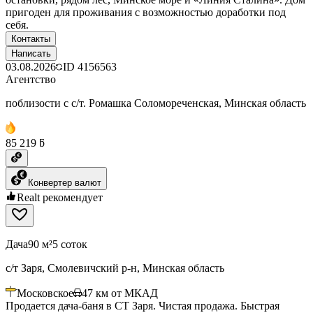
пригоден для проживания с возможностью доработки под
себя.
Контакты
Написать
03.08.2026
ID
4156563
Агентство
поблизости с с/т. Ромашка Соломореченская, Минская область
85 219 ƃ
Конвертер валют
Realt рекомендует
Дача
90 м²
5 соток
с/т Заря, Смолевичский р-н, Минская область
Московское
47
км от МКАД
Продается дача-баня в СТ Заря. Чистая продажа. Быстрая