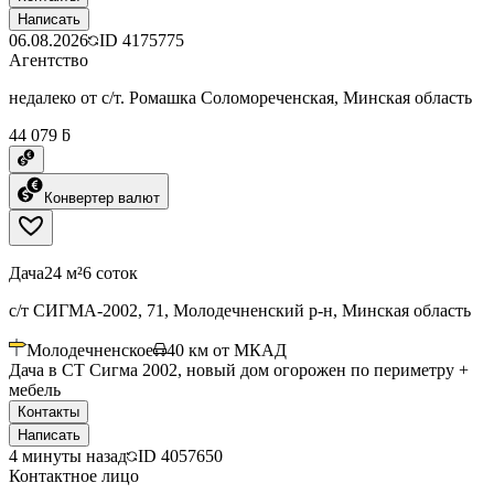
Написать
06.08.2026
ID
4175775
Агентство
недалеко от с/т. Ромашка Соломореченская, Минская область
44 079 ƃ
Конвертер валют
Дача
24 м²
6 соток
с/т СИГМА-2002, 71, Молодечненский р-н, Минская область
Молодечненское
40
км от МКАД
Дача в СТ Сигма 2002, новый дом огорожен по периметру +
мебель
Контакты
Написать
4 минуты назад
ID
4057650
Контактное лицо