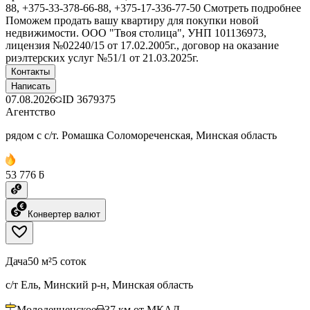
88, +375-33-378-66-88, +375-17-336-77-50 Смотреть подробнее
Поможем продать вашу квартиру для покупки новой
недвижимости. ООО "Твоя столица", УНП 101136973,
лицензия №02240/15 от 17.02.2005г., договор на оказание
риэлтерских услуг №51/1 от 21.03.2025г.
Контакты
Написать
07.08.2026
ID
3679375
Агентство
рядом с с/т. Ромашка Соломореченская, Минская область
53 776 ƃ
Конвертер валют
Дача
50 м²
5 соток
с/т Ель, Минский р-н, Минская область
Молодечненское
37
км от МКАД