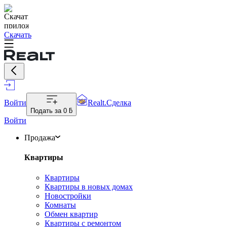
Скачать
Войти
Realt.Сделка
Подать за
0 ƃ
Войти
Продажа
Квартиры
Квартиры
Квартиры в новых домах
Новостройки
Комнаты
Обмен квартир
Квартиры с ремонтом