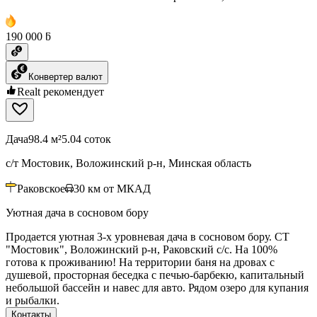
190 000 ƃ
Конвертер валют
Realt рекомендует
Дача
98.4 м²
5.04 соток
с/т Мостовик, Воложинский р-н, Минская область
Раковское
30
км от МКАД
Уютная дача в сосновом бору
Продается уютная 3-х уровневая дача в сосновом бору. СТ
"Мостовик", Воложинский р-н, Раковский с/с. На 100%
готова к проживанию! На территории баня на дровах с
душевой, просторная беседка с печью-барбекю, капитальный
небольшой бассейн и навес для авто. Рядом озеро для купания
и рыбалки.
Контакты