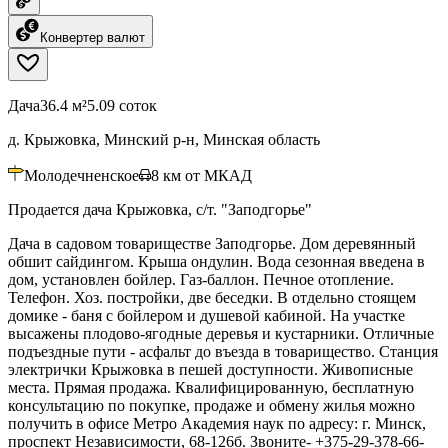
Конвертер валют
Дача
36.4 м²
5.09 соток
д. Крыжовка, Минский р-н, Минская область
Молодечненское
8
км от МКАД
Продается дача Крыжовка, с/т. "Заподгорье"
Дача в садовом товариществе Заподгорье. Дом деревянный
обшит сайдингом. Крыша ондулин. Вода сезонная введена в
дом, установлен бойлер. Газ-баллон. Печное отопление.
Телефон. Хоз. постройки, две беседки. В отдельно стоящем
домике - баня с бойлером и душевой кабиной. На участке
высажены плодово-ягодные деревья и кустарники. Отличные
подъездные пути - асфальт до въезда в товарищество. Станция
электрички Крыжовка в пешей доступности. Живописные
места. Прямая продажа. Квалифицированную, бесплатную
консультацию по покупке, продаже и обмену жилья можно
получить в офисе Метро Академия наук по адресу: г. Минск,
проспект Независимости, 68-126б. Звоните- +375-29-378-66-