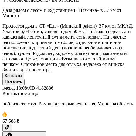
Дача рядом с лесом и ж/д станцией «Вязынка» в 37 км от
Минска
Продается дача в СТ «Ель» (Минский район), 37 км от МКАД.
Участок 5,03 сотки, садовый дом 50 м²: 1-й этаж из бруса, 2-й
каркасный, ленточный фундамент, есть подвал. На участке
расположены кирпичный хозблок, отдельное кирпичное
помещение под летний душ (можно переоборудовать под
баню), туалет. Рядом лес, водоемы для купания, магазины и
автолавка. До ж/д станции «Вязынка» около 20 минут
пешком. Спокойное место для отдыха недалеко от Минска.
Звоните для просмотра.
Контакты
Написать
вчера, 18:08
ID
4182886
Контактное лицо
поблизости с с/т. Ромашка Соломореченская, Минская область
67 588 ƃ