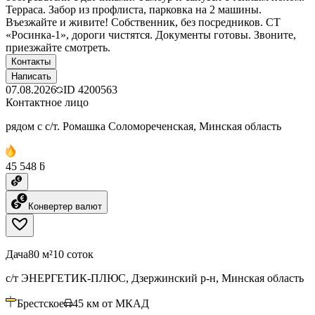
Терраса. Забор из профлиста, парковка на 2 машины.
Въезжайте и живите! Собственник, без посредников. СТ
«Росинка-1», дороги чистятся. Документы готовы. Звоните,
приезжайте смотреть.
Контакты
Написать
07.08.2026
ID
4200563
Контактное лицо
рядом с с/т. Ромашка Соломореченская, Минская область
45 548 ƃ
Конвертер валют
Дача
80 м²
10 соток
с/т ЭНЕРГЕТИК-ПЛЮС, Дзержинский р-н, Минская область
Брестское
45
км от МКАД