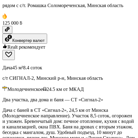
рядом с с/т. Ромашка Соломореченская, Минская область
125 000 ƃ
Конвертер валют
Realt рекомендует
Дача
45 м²
8.4 соток
с/т СИГНАЛ-2, Минский р-н, Минская область
Молодечненское
24.5
км от МКАД
Два участка, два дома и баня — СТ «Сигнал‑2»
Дача с баней в СТ «Сигнал-2», 24,5 км от Минска
(Молодечненское направление). Участок 8,5 соток, огорожен
и ухожен. Бревенчатый дом: печное отопление, кухня с водой
и канализацией, окна ПВХ. Баня на дровах с вторым этажом,
беседка с мангалом, душ. Удобный подъезд, 10 минут до
остановки, рядом лес, Минское море и «Линия Сталина». Дом