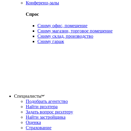
Конференц-залы
Спрос
Сниму офис, помещение
Сниму магазин, торговое помещение
Сниму склад, производство
Сниму гараж
Специалисты
Подобрать агентство
Найти риэлтера
Задать вопрос риэлтеру
Найти застройщика
Оценка
Страхование