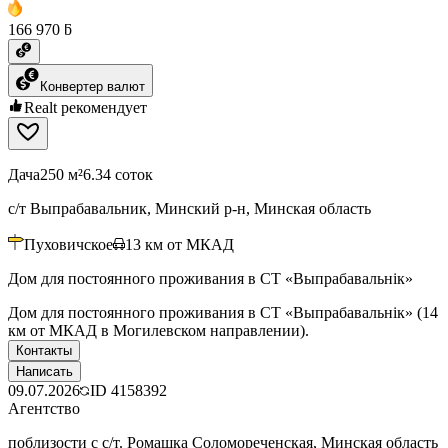
166 970 ƃ
Конвертер валют
Realt рекомендует
Дача
250 м²
6.34 соток
с/т Выпрабавальник, Минский р-н, Минская область
Пуховичское
13
км от МКАД
Дом для постоянного проживания в СТ «Выпрабавальнiк»
Дом для постоянного проживания в СТ «Выпрабавальнiк» (14
км от МКАД в Могилевском направлении).
Контакты
Написать
09.07.2026
ID
4158392
Агентство
поблизости с с/т. Ромашка Соломореченская, Минская область