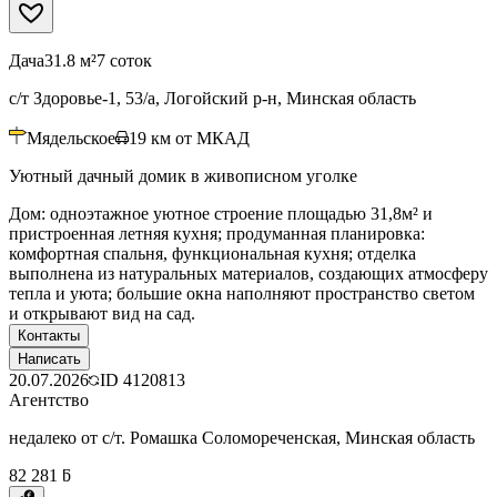
Дача
31.8 м²
7 соток
с/т Здоровье-1, 53/а, Логойский р-н, Минская область
Мядельское
19
км от МКАД
Уютный дачный домик в живописном уголке
Дом: одноэтажное уютное строение площадью 31,8м² и
пристроенная летняя кухня; продуманная планировка:
комфортная спальня, функциональная кухня; отделка
выполнена из натуральных материалов, создающих атмосферу
тепла и уюта; большие окна наполняют пространство светом
и открывают вид на сад.
Контакты
Написать
20.07.2026
ID
4120813
Агентство
недалеко от с/т. Ромашка Соломореченская, Минская область
82 281 ƃ