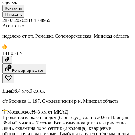
сделка.
Контакты
Написать
28.07.2026
ID
4108965
Агентство
недалеко от с/т. Ромашка Соломореченская, Минская область
141 053 ƃ
Конвертер валют
Дача
36.4 м²
6.9 соток
с/т Росинка-1, 197, Смолевичский р-н, Минская область
Московское
43
км от МКАД
Продаётся каркасный дом (барн-хаус), сдан в 2026 г.Площадь
36,4 м², участок 7 соток. Все коммуникации: электричество
380В, скважина 40 м, септик (2 колодца), кварцевые
обогреватели с датчиками. Тамбур и санузел с тёплым полом.