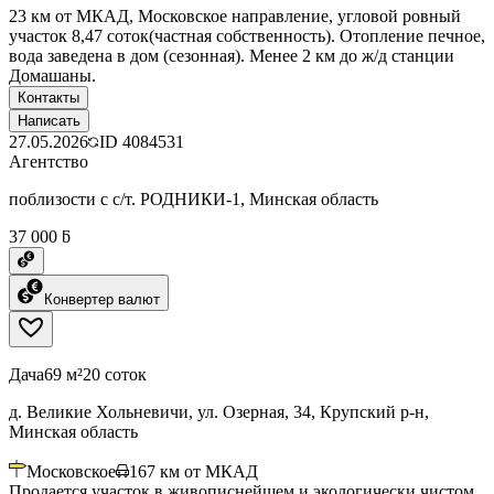
23 км от МКАД, Московское направление, угловой ровный
участок 8,47 соток(частная собственность). Отопление печное,
вода заведена в дом (сезонная). Менее 2 км до ж/д станции
Домашаны.
Контакты
Написать
27.05.2026
ID
4084531
Агентство
поблизости с с/т. РОДНИКИ-1, Минская область
37 000 ƃ
Конвертер валют
Дача
69 м²
20 соток
д. Великие Хольневичи, ул. Озерная, 34, Крупский р-н,
Минская область
Московское
167
км от МКАД
Продается участок в живописнейшем и экологически чистом