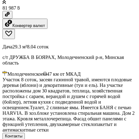
81 987 ƃ
Конвертер валют
Дача
29.3 м²
8.04 соток
с/т ДРУЖБА В БОЯРАХ, Молодечненский р-н, Минская
область
Молодечненское
47
км от МКАД
Участок 8 соток, засеян газонной травой, имеются плодовые
деревья (яблони) и декоративные (туи и ель). На участке
расположены дом 30 квадратов, теплица, хозяйственная
постройка с сараем, верандой и душем с горячей водой
(бойлер), летняя кухня с подведенной водой и
освещением.Туалет, 2 сливные ямы. Имеется БАНЯ с печью
HARVIA. В хоз.блоке установлена стиральная машина. Дом 2
этажа. Кровля металлочерепица. Фасад обшит панелями с
функцией утепления, двухкамерные стеклопакетыт и
антимаскитные сетки
Контакты