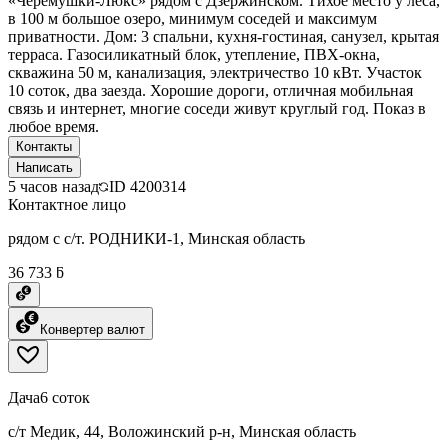
«Черёмушки-Люкс» рядом с Дзержинском. Тихое место у леса,
в 100 м большое озеро, минимум соседей и максимум
приватности. Дом: 3 спальни, кухня-гостиная, санузел, крытая
терраса. Газосиликатный блок, утепление, ПВХ-окна,
скважина 50 м, канализация, электричество 10 кВт. Участок
10 соток, два заезда. Хорошие дороги, отличная мобильная
связь и интернет, многие соседи живут круглый год. Показ в
любое время.
Контакты
Написать
5 часов назад
ID
4200314
Контактное лицо
рядом с с/т. РОДНИКИ-1, Минская область
36 733 ƃ
Конвертер валют
Дача
6 соток
с/т Медик, 44, Воложинский р-н, Минская область