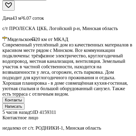
Дача
43 м²
6.07 соток
с/т ПРОЛЕСКА ЦКБ, Логойский р-н, Минская область
Мядельское
20
км от МКАД
Современный утеплённый дом из качественных материалов в
красивом месте рядом с Минском. Все коммуникации
подключены: трёхфазное электричество, круглогодичный
водопровод, местная канализация, вентиляция. Земельный
участок в частной собственности, находится на
возвышенности у леса, огорожен, есть парковка. Дом
подходит для круглогодичного проживания и отдыха.
Хорошая планировка - в доме совмещённая кухня-гостиная,
уютная спальня и большой оборудованный санузел. Также
есть терраса с отличным видом.
Контакты
Написать
5 часов назад
ID
4159311
Контактное лицо
недалеко от с/т. РОДНИКИ-1, Минская область