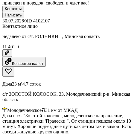
приведен в порядок, свободен и ждет вас!
Контакты
Написать
30.07.2026
ID
4102107
Контактное лицо
недалеко от с/т. РОДНИКИ-1, Минская область
11 461 ƃ
Конвертер валют
Дача
23 м²
4.7 соток
с/т ЗОЛОТОЙ КОЛОСОК, 33, Молодечненский р-н, Минская
область
Молодечненское
31
км от МКАД
Дача в с/т "Золотой колосок", молодеченское направление,
станция электрички 'Пралески ". От станции пешком около 10
минут. Хорошие подъездные пути как летом так и зимой. Есть
соседи живущие круглогодично.