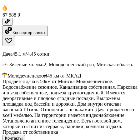
67 588 ƃ
Конвертер валют
Дача
45.1 м²
4.45 сотки
с/т Зеленые холмы-2, Молодечненский р-н, Минская область
Молодечненское
45
км от МКАД
Продается дача в 50км от Минска Молодечненское.
Водоснабжение сезонное. Канализация собственная. Парковка
и въезд собственные, подъезд круглогодичный. Имеются
декоративные и плодово-ягодные посадки. Выложены
площадка под бассейн и дорожки. Дом внутри отделан
вагонкой Штиль. Отопление - печь-камин. Дача продается со
всей мебелью. На территории имеется видеонаблюдение.
Установлено антенное телевидение. Есть гостевой дом,
который состоит из террасы, парилки, комнаты отдыха.
Продажа от собственника
Контакты