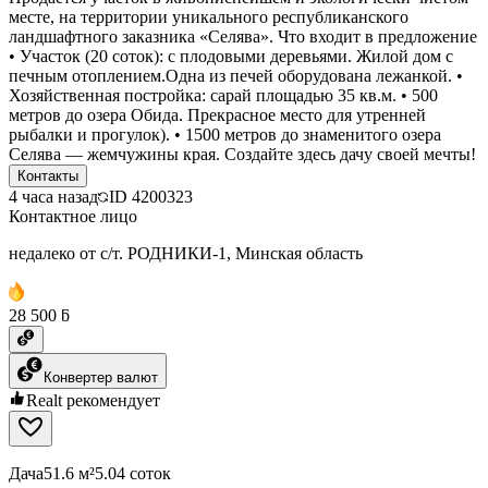
месте, на территории уникального республиканского
ландшафтного заказника «Селява». Что входит в предложение
• Участок (20 соток): с плодовыми деревьями. Жилой дом с
печным отоплением.Одна из печей оборудована лежанкой. •
Хозяйственная постройка: сарай площадью 35 кв.м. • 500
метров до озера Обида. Прекрасное место для утренней
рыбалки и прогулок). • 1500 метров до знаменитого озера
Селява — жемчужины края. Создайте здесь дачу своей мечты!
Контакты
4 часа назад
ID
4200323
Контактное лицо
недалеко от с/т. РОДНИКИ-1, Минская область
28 500 ƃ
Конвертер валют
Realt рекомендует
Дача
51.6 м²
5.04 соток