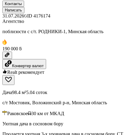
Контакты
Написать
31.07.2026
ID
4176174
Агентство
поблизости с с/т. РОДНИКИ-1, Минская область
190 000 ƃ
Конвертер валют
Realt рекомендует
Дача
98.4 м²
5.04 соток
с/т Мостовик, Воложинский р-н, Минская область
Раковское
30
км от МКАД
Уютная дача в сосновом бору
Продается уютная 3-х уровневая дача в сосновом бору. СТ