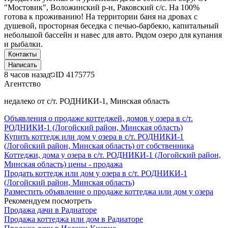
"Мостовик", Воложинский р-н, Раковский с/с. На 100%
готова к проживанию! На территории баня на дровах с
душевой, просторная беседка с печью-барбекю, капитальный
небольшой бассейн и навес для авто. Рядом озеро для купания
и рыбалки.
Контакты
Написать
8 часов назад
ID
4175775
Агентство
недалеко от с/т. РОДНИКИ-1, Минская область
Объявления о продаже коттеджей, домов у озера в с/т.
РОДНИКИ-1 (Логойский район, Минская область)
Купить коттедж или дом у озера в с/т. РОДНИКИ-1
(Логойский район, Минская область) от собственника
Коттеджи, дома у озера в с/т. РОДНИКИ-1 (Логойский район,
Минская область) цены - продажа
Продать коттедж или дом у озера в с/т. РОДНИКИ-1
(Логойский район, Минская область)
Разместить объявление о продаже коттеджа или дом у озера
Рекомендуем посмотреть
Продажа дачи в Радиаторе
Продажа коттеджа или дом в Радиаторе