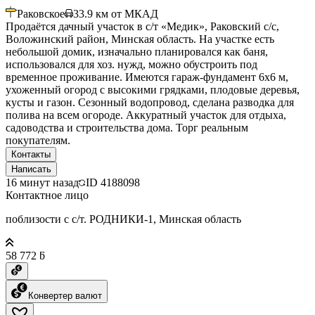
Раковское
33.9
км от МКАД
Продаётся дачный участок в с/т «Медик», Раковский с/с,
Воложинский район, Минская область. На участке есть
небольшой домик, изначально планировался как баня,
использовался для хоз. нужд, можно обустроить под
временное проживание. Имеются гараж-фундамент 6х6 м,
ухоженный огород с высокими грядками, плодовые деревья,
кусты и газон. Сезонный водопровод, сделана разводка для
полива на всем огороде. Аккуратный участок для отдыха,
садоводства и строительства дома. Торг реальным
покупателям.
Контакты
Написать
16 минут назад
ID
4188098
Контактное лицо
поблизости с с/т. РОДНИКИ-1, Минская область
58 772 ƃ
Конвертер валют