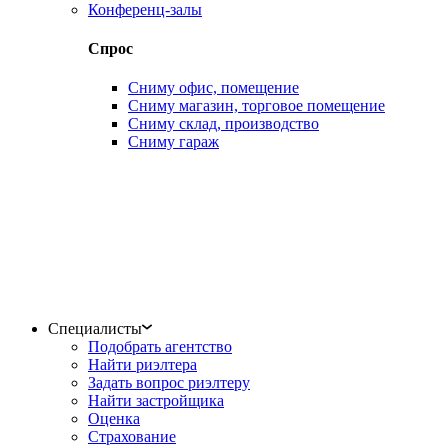
Конференц-залы
Спрос
Сниму офис, помещение
Сниму магазин, торговое помещение
Сниму склад, производство
Сниму гараж
Специалисты
Подобрать агентство
Найти риэлтера
Задать вопрос риэлтеру
Найти застройщика
Оценка
Страхование