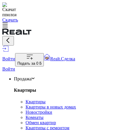
Скачать
Войти
Realt.Сделка
Подать за
0 ƃ
Войти
Продажа
Квартиры
Квартиры
Квартиры в новых домах
Новостройки
Комнаты
Обмен квартир
Квартиры с ремонтом