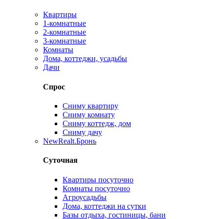
Квартиры
1-комнатные
2-комнатные
3-комнатные
Комнаты
Дома, коттеджи, усадьбы
Дачи
Спрос
Сниму квартиру
Сниму комнату
Сниму коттедж, дом
Сниму дачу
New
Realt.Бронь
Суточная
Квартиры посуточно
Комнаты посуточно
Агроусадьбы
Дома, коттеджи на сутки
Базы отдыха, гостиницы, бани