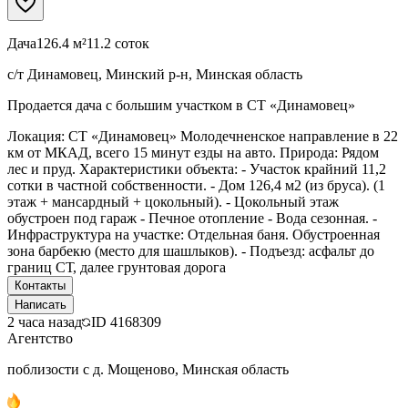
Дача
126.4 м²
11.2 соток
с/т Динамовец, Минский р-н, Минская область
Продается дача с большим участком в СТ «Динамовец»
Локация: СТ «Динамовец» Молодечненское направление в 22
км от МКАД, всего 15 минут езды на авто. Природа: Рядом
лес и пруд. Характеристики объекта: - Участок крайний 11,2
сотки в частной собственности. - Дом 126,4 м2 (из бруса). (1
этаж + мансардный + цокольный). - Цокольный этаж
обустроен под гараж - Печное отопление - Вода сезонная. -
Инфраструктура на участке: Отдельная баня. Обустроенная
зона барбекю (место для шашлыков). - Подъезд: асфальт до
границ СТ, далее грунтовая дорога
Контакты
Написать
2 часа назад
ID
4168309
Агентство
поблизости с д. Мощеново, Минская область