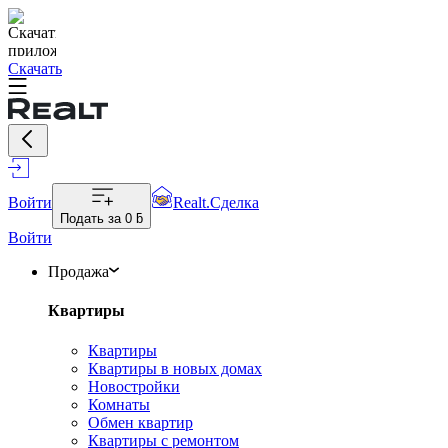
Скачать
Войти
Realt.Сделка
Подать за
0 ƃ
Войти
Продажа
Квартиры
Квартиры
Квартиры в новых домах
Новостройки
Комнаты
Обмен квартир
Квартиры с ремонтом