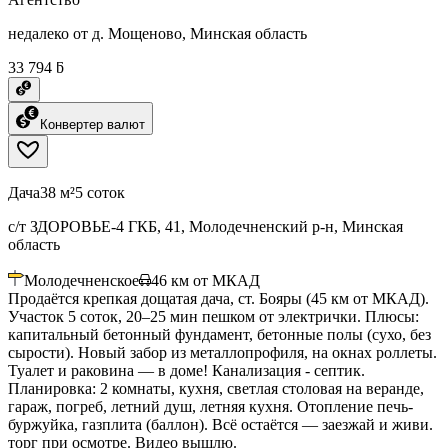
недалеко от д. Мощеново, Минская область
33 794 ƃ
Конвертер валют
Дача
38 м²
5 соток
с/т ЗДОРОВЬЕ-4 ГКБ, 41, Молодечненский р-н, Минская
область
Молодечненское
46
км от МКАД
Продаётся крепкая дощатая дача, ст. Бояры (45 км от МКАД).
Участок 5 соток, 20–25 мин пешком от электрички. Плюсы:
капитальный бетонный фундамент, бетонные полы (сухо, без
сырости). Новый забор из металлопрофиля, на окнах роллеты.
Туалет и раковина — в доме! Канализация - септик.
Планировка: 2 комнаты, кухня, светлая столовая на веранде,
гараж, погреб, летний душ, летняя кухня. Отопление печь-
буржуйка, газплита (баллон). Всё остаётся — заезжай и живи.
торг при осмотре. Видео вышлю.