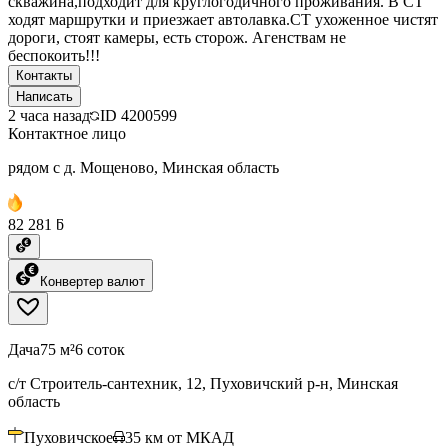
скважина,подходит для круглогодичного проживания. В СТ
ходят маршрутки и приезжает автолавка.СТ ухоженное чистят
дороги, стоят камеры, есть сторож. Агенствам не
беспокоить!!!
Контакты
Написать
2 часа назад
ID
4200599
Контактное лицо
рядом с д. Мощеново, Минская область
82 281 ƃ
Конвертер валют
Дача
75 м²
6 соток
с/т Строитель-сантехник, 12, Пуховичский р-н, Минская
область
Пуховичское
35
км от МКАД