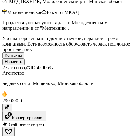
с/т МЕДТЕХНИК, Молодечненский р-н, Минская область
Молодечненское
46
км от МКАД
Продается уютная уютная дача в Молодечненском
направлении в ст "Медтехник".
Уютный бревенчатый домик с печкой, верандой, тремя
комнатами. Есть возможность оборудовать чердак под жилое
пространство.
Контакты
Написать
2 часа назад
ID
4200697
Агентство
недалеко от д. Мощеново, Минская область
290 000 ƃ
Конвертер валют
Realt рекомендует