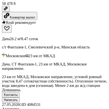
58 478 ƃ
Конвертер валют
Realt рекомендует
Дача
26.2 м²
8.47 соток
с/т Фантазия-1, Смолевичский р-н, Минская область
Московское
23
км от МКАД
Дача, СТ Фантазия-1, 23 км от МКАД, Московское
направление.
23 км от МКАД, Московское направление, угловой ровный
участок 8,47 соток(частная собственность). Отопление печное,
вода заведена в дом (сезонная). Менее 2 км до ж/д станции
Домашаны.
Контакты
Написать
27.05.2026
ID
4084531
Агентство