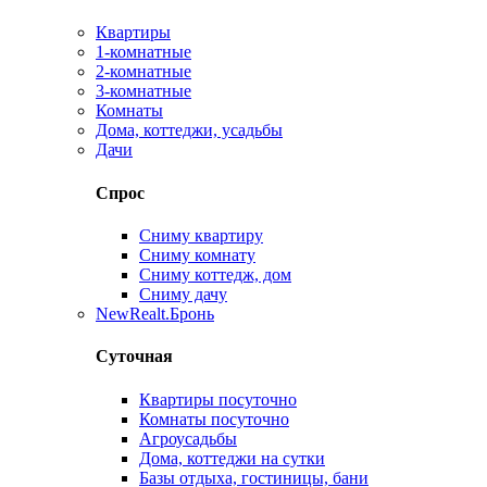
Квартиры
1-комнатные
2-комнатные
3-комнатные
Комнаты
Дома, коттеджи, усадьбы
Дачи
Спрос
Сниму квартиру
Сниму комнату
Сниму коттедж, дом
Сниму дачу
New
Realt.Бронь
Суточная
Квартиры посуточно
Комнаты посуточно
Агроусадьбы
Дома, коттеджи на сутки
Базы отдыха, гостиницы, бани