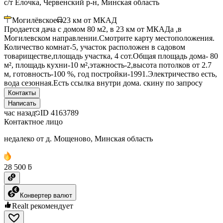
с/т Елочка, Червенский р-н, Минская область
Могилёвское
23
км от МКАД
Продается дача с домом 80 м2, в 23 км от МКАДа ,в
Могилевском направлении.Смотрите карту местоположения.
Количество комнат-5, участок расположен в садовом
товариществе,площадь участка, 4 сот.Общая площадь дома- 80
м², площадь кухни-10 м²,этажность-2,высота потолков от 2.7
м, готовность-100 %, год постройки-1991.Электричество есть,
вода сезонная.Есть ссылка внутри дома. скину по запросу
Контакты
Написать
час назад
ID
4163789
Контактное лицо
недалеко от д. Мощеново, Минская область
28 500 ƃ
Конвертер валют
Realt рекомендует