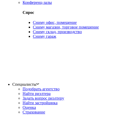
Конференц-залы
Спрос
Сниму офис, помещение
Сниму магазин, торговое помещение
Сниму склад, производство
Сниму гараж
Специалисты
Подобрать агентство
Найти риэлтера
Задать вопрос риэлтеру
Найти застройщика
Оценка
Страхование