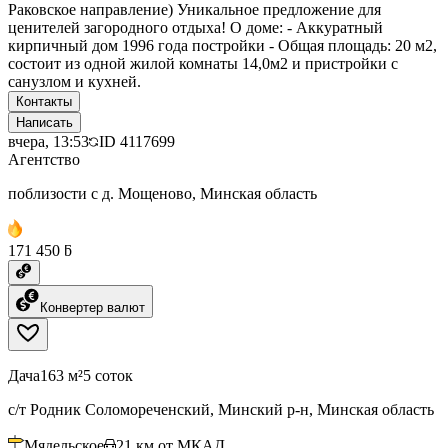
Раковское направление) Уникальное предложение для
ценителей загородного отдыха! О доме: - Аккуратный
кирпичный дом 1996 года постройки - Общая площадь: 20 м2,
состоит из одной жилой комнаты 14,0м2 и пристройки с
санузлом и кухней.
Контакты
Написать
вчера, 13:53
ID
4117699
Агентство
поблизости с д. Мощеново, Минская область
171 450 ƃ
Конвертер валют
Дача
163 м²
5 соток
с/т Родник Соломореченский, Минский р-н, Минская область
Мядельское
21
км от МКАД