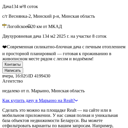
Дача
134 м²
8 соток
с/т Веснянка-2, Минский р-н, Минская область
Логойское
20
км от МКАД
Двухуровневая дача 134 м2 2025 г. на участке 8 соток
❤️Современная силикатно-блочная дача с печным отоплением
и просторной планировкой — готовая к проживанию в
живописном месте рядом с лесом и водоёмом!
Контакты
Написать
вчера, 16:02
ID
4199430
Агентство
недалеко от п. Марьино, Минская область
Как купить дачу в Марьино на Realt?
Сделать это можно на площадке Realt — на сайте или в
мобильном приложении. У нас самая полная и уникальная
база объектов недвижимости Беларуси. Вы можете
отфильтровать варианты по вашим запросам. Например,