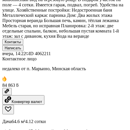
поле — 4 сотки. Имеется гараж, подвал, погреб. Удобства на
улице. Хозяйственные постройки: Недостроенная баня
Металлический каркас парника Дом: Два жилых этажа
Просторная веранда Большая печь, камин, тёплая лежанка
Мебель старая, но исправная Планировка: 2-й этаж: две
отдельные спальни, балкон, небольшая пустая комната 1-й
этаж: зал с диваном, кухня Вода на веранде
Контакты
Написать
вчера, 14:22
ID
4062211
Контактное лицо
недалеко от п. Марьино, Минская область
84 863 ƃ
Конвертер валют
Дача
64.6 м²
4.12 сотки