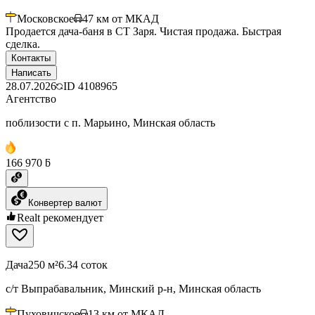
Московское
47
км от МКАД
Продается дача-баня в СТ Заря. Чистая продажа. Быстрая
сделка.
Контакты
Написать
28.07.2026
ID
4108965
Агентство
поблизости с п. Марьино, Минская область
166 970 ƃ
Конвертер валют
Realt рекомендует
Дача
250 м²
6.34 соток
с/т Выпрабавальник, Минский р-н, Минская область
Пуховичское
13
км от МКАД