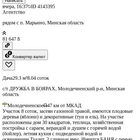
Написать
вчера, 16:37
ID
4143395
Агентство
рядом с п. Марьино, Минская область
81 647 ƃ
Конвертер валют
Дача
29.3 м²
8.04 соток
с/т ДРУЖБА В БОЯРАХ, Молодечненский р-н, Минская
область
Молодечненское
47
км от МКАД
Участок 8 соток, засеян газонной травой, имеются плодовые
деревья (яблони) и декоративные (туи и ель). На участке
расположены дом 30 квадратов, теплица, хозяйственная
постройка с сараем, верандой и душем с горячей водой
(бойлер), летняя кухня с подведенной водой и
освещением.Туалет, 2 сливные ямы. Имеется БАНЯ с печью