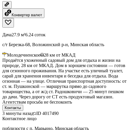
Конвертер валют
Дача
27.9 м²
6.24 соток
с/т Березка-68, Воложинский р-н, Минская область
Молодечненское
28
км от МКАД
Продаётся ухоженный садовый дом для отдыха и жизни на
природе, 28 км от МКАД. Дом в хорошем состоянии — готов
для сезонного проживания. На участке есть уличный туалет,
сарай для хранения инвентаря и беседка для отдыха. Вода
сезонная — на улице. Отличная транспортная доступность: от
ст. м. Пушкинской — маршрутка прямо до садового
товарищества, а от ж/д ст. Радошковичи — 25 минут пешком
до дачи. Через дорогу от СТ есть продуктовый магазин.
Агентствам просьба не беспокоить
Контакты
3 минуты назад
ID
4017490
Контактное лицо
поблизости с п. Марьино, Минская область