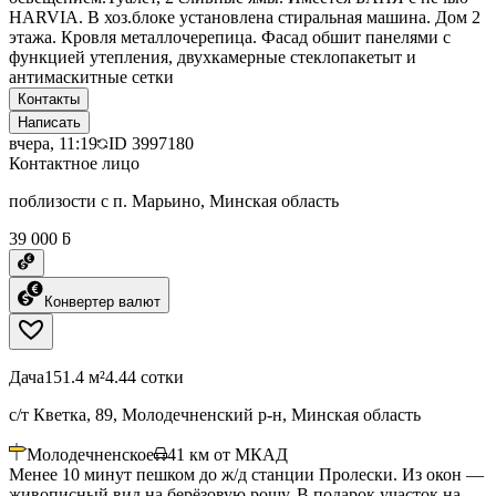
HARVIA. В хоз.блоке установлена стиральная машина. Дом 2
этажа. Кровля металлочерепица. Фасад обшит панелями с
функцией утепления, двухкамерные стеклопакетыт и
антимаскитные сетки
Контакты
Написать
вчера, 11:19
ID
3997180
Контактное лицо
поблизости с п. Марьино, Минская область
39 000 ƃ
Конвертер валют
Дача
151.4 м²
4.44 сотки
с/т Кветка, 89, Молодечненский р-н, Минская область
Молодечненское
41
км от МКАД
Менее 10 минут пешком до ж/д станции Пролески. Из окон —
живописный вид на берёзовую рощу. В подарок участок на