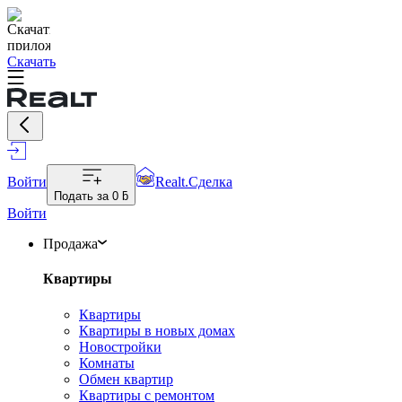
Скачать
Войти
Realt.Сделка
Подать за
0 ƃ
Войти
Продажа
Квартиры
Квартиры
Квартиры в новых домах
Новостройки
Комнаты
Обмен квартир
Квартиры с ремонтом