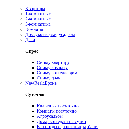
Квартиры
1-комнатные
2-комнатные
3-комнатные
Комнаты
Дома, коттеджи, усадьбы
Дачи
Спрос
Сниму квартиру
Сниму комнату
Сниму коттедж, дом
Сниму дачу
New
Realt.Бронь
Суточная
Квартиры посуточно
Комнаты посуточно
Агроусадьбы
Дома, коттеджи на сутки
Базы отдыха, гостиницы, бани