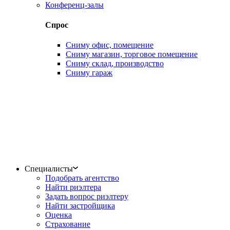
Конференц-залы
Спрос
Сниму офис, помещение
Сниму магазин, торговое помещение
Сниму склад, производство
Сниму гараж
Специалисты
Подобрать агентство
Найти риэлтера
Задать вопрос риэлтеру
Найти застройщика
Оценка
Страхование