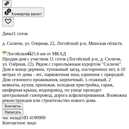
Конвертер валют
Дача
11 соток
д. Силичи, ул. Озерная, 22, Логойский р-н, Минская область
Логойское
25.6
км от МКАД
Продам дом с участком 11 соток (Логойский р-н, д. Силичи,
ул. Озёрная, 22). Рядом с горнолыжным курортом "Силичи".
Дом в конце деревни, тупиковый заезд, посторонних нет, в 10
метрах от дома - лес, парковочная зона, единение с природой.
Дом сезонного проживания, кирпичный, 1-этажный, 2
комнаты, кухня, прихожая, холодная пристройка, гараж,
шиферная крыша, водопровод, по улице проходит
центральный газопровод, дорога асфальтированная. Возможна
реконструкция или строительство нового дома.
Контакты
Написать
час назад
ID
4190909
Контактное лицо