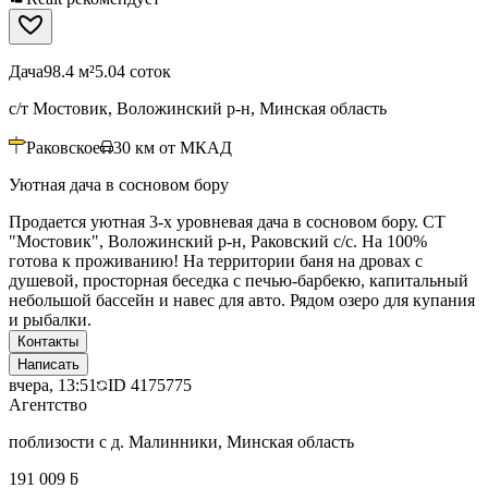
Дача
98.4 м²
5.04 соток
с/т Мостовик, Воложинский р-н, Минская область
Раковское
30
км от МКАД
Уютная дача в сосновом бору
Продается уютная 3-х уровневая дача в сосновом бору. СТ
"Мостовик", Воложинский р-н, Раковский с/с. На 100%
готова к проживанию! На территории баня на дровах с
душевой, просторная беседка с печью-барбекю, капитальный
небольшой бассейн и навес для авто. Рядом озеро для купания
и рыбалки.
Контакты
Написать
вчера, 13:51
ID
4175775
Агентство
поблизости с д. Малинники, Минская область
191 009 ƃ