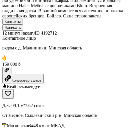
посудомойкой и винным шкафом. Пол ламинат. Стиральная
машина Haier. Мебель с доводчиками Blum. Встроенная
гладильная доска. В ванной комнате вся сантехника и плитка
европейских брендов. Бойлер. Окна стеклопакеты.
Контакты
Написать
12 минут назад
ID
4192712
Контактное лицо
рядом с д. Малинники, Минская область
159 000 ƃ
Конвертер валют
Realt рекомендует
Дача
99.1 м²
7.62 соток
с/т Лесное, Смолевичский р-н, Минская область
Московское
48
км от МКАД