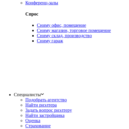
Конференц-залы
Спрос
Сниму офис, помещение
Сниму магазин, торговое помещение
Сниму склад, производство
Сниму гараж
Специалисты
Подобрать агентство
Найти риэлтера
Задать вопрос риэлтеру
Найти застройщика
Оценка
Страхование