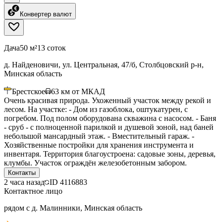
Конвертер валют
Дача
50 м²
13 соток
д. Найденовичи, ул. Центральная, 47/б, Столбцовский р-н,
Минская область
Брестское
63
км от МКАД
Очень красивая природа. Ухоженный участок между рекой и
лесом. На участке: - Дом из газоблока, оштукатурен, с
погребом. Под полом оборудована скважина с насосом. - Баня
- сруб - с полноценной парилкой и душевой зоной, над баней
небольшой мансардный этаж. - Вместительный гараж. -
Хозяйственные постройки для хранения инструмента и
инвентаря. Территория благоустроена: садовые зоны, деревья,
клумбы. Участок ограждён железобетонным забором.
Контакты
2 часа назад
ID
4116883
Контактное лицо
рядом с д. Малинники, Минская область