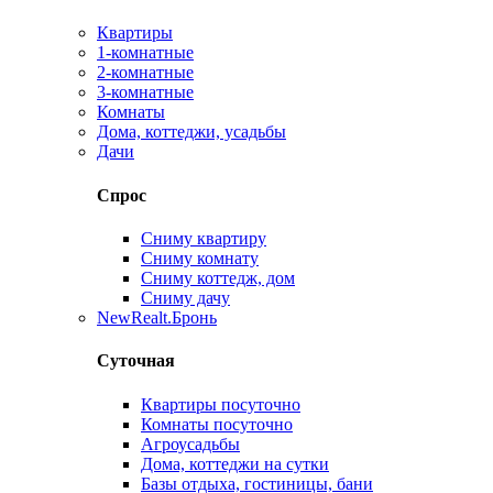
Квартиры
1-комнатные
2-комнатные
3-комнатные
Комнаты
Дома, коттеджи, усадьбы
Дачи
Спрос
Сниму квартиру
Сниму комнату
Сниму коттедж, дом
Сниму дачу
New
Realt.Бронь
Суточная
Квартиры посуточно
Комнаты посуточно
Агроусадьбы
Дома, коттеджи на сутки
Базы отдыха, гостиницы, бани