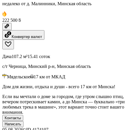
недалеко от д. Малинники, Минская область
222 500 ƃ
Конвертер валют
Дача
107.2 м²
15.41 соток
с/т Черница, Минский р-н, Минская область
Мядельское
17
км от МКАД
Дом для жизни, отдыха и души - всего 17 км от Минска!
Если вы мечтали о доме за городом, где утром слышно птиц,
вечером потрескивает камин, а до Минска — буквально «три
любимых трека в машине», этот вариант точно стоит вашего
внимания.
Контакты
Написать
05.08.2026
ID
4174107