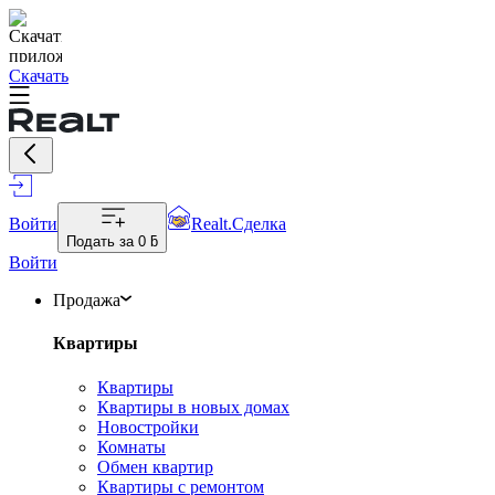
Скачать
Войти
Realt.Сделка
Подать за
0 ƃ
Войти
Продажа
Квартиры
Квартиры
Квартиры в новых домах
Новостройки
Комнаты
Обмен квартир
Квартиры с ремонтом