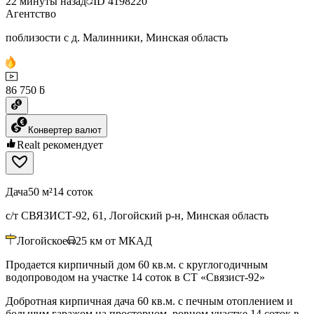
22 минуты назад
ID
4198220
Агентство
поблизости с д. Малинники, Минская область
86 750 ƃ
Конвертер валют
Realt рекомендует
Дача
50 м²
14 соток
с/т СВЯЗИСТ-92, 61, Логойский р-н, Минская область
Логойское
25
км от МКАД
Продается кирпичный дом 60 кв.м. с круглогодичным
водопроводом на участке 14 соток в СТ «Связист-92»
Добротная кирпичная дача 60 кв.м. с печным отоплением и
большим гаражом на просторном, ровном участке 14 соток в