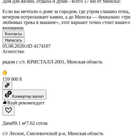
Дом для жизни, отдыха и души - всего 17 км от Минска!
Если вы мечтали о доме за городом, где утром слышно птиц,
вечером потрескивает камин, а до Минска — буквально «три
любимых трека в машине», этот вариант точно стоит вашего
внимания.
Контакты
Написать
05.08.2026
ID
4174107
Агентство
рядом с с/т. КРИСТАЛЛ-2001, Минская область
159 000 ƃ
Конвертер валют
Realt рекомендует
Дача
99.1 м²
7.62 соток
с/т Лесное, Смолевичский р-н, Минская область