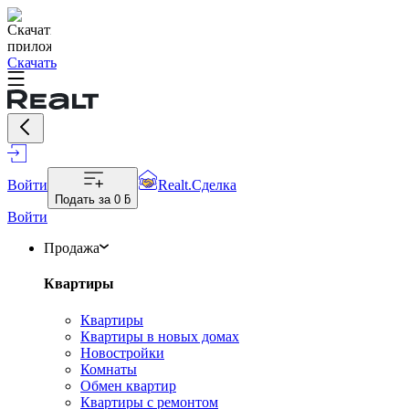
Скачать
Войти
Realt.Сделка
Подать за
0 ƃ
Войти
Продажа
Квартиры
Квартиры
Квартиры в новых домах
Новостройки
Комнаты
Обмен квартир
Квартиры с ремонтом