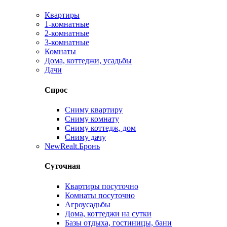
Квартиры
1-комнатные
2-комнатные
3-комнатные
Комнаты
Дома, коттеджи, усадьбы
Дачи
Спрос
Сниму квартиру
Сниму комнату
Сниму коттедж, дом
Сниму дачу
New
Realt.Бронь
Суточная
Квартиры посуточно
Комнаты посуточно
Агроусадьбы
Дома, коттеджи на сутки
Базы отдыха, гостиницы, бани