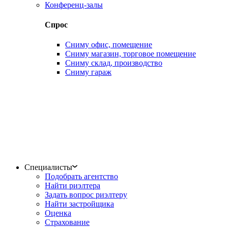
Конференц-залы
Спрос
Сниму офис, помещение
Сниму магазин, торговое помещение
Сниму склад, производство
Сниму гараж
Специалисты
Подобрать агентство
Найти риэлтера
Задать вопрос риэлтеру
Найти застройщика
Оценка
Страхование