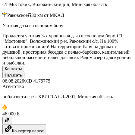
с/т Мостовик, Воложинский р-н, Минская область
Раковское
30
км от МКАД
Уютная дача в сосновом бору
Продается уютная 3-х уровневая дача в сосновом бору. СТ
"Мостовик", Воложинский р-н, Раковский с/с. На 100%
готова к проживанию! На территории баня на дровах с
душевой, просторная беседка с печью-барбекю, капитальный
небольшой бассейн и навес для авто. Рядом озеро для купания
и рыбалки.
Контакты
Написать
06.08.2026
ID
4175775
Агентство
поблизости с с/т. КРИСТАЛЛ-2001, Минская область
46 000 ƃ
Конвертер валют