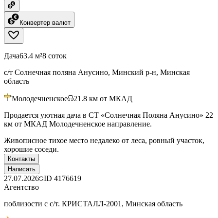
Конвертер валют
Дача
63.4 м²
8 соток
с/т Солнечная поляна Анусино, Минский р-н, Минская
область
Молодечненское
21.8
км от МКАД
Продается уютная дача в СТ «Солнечная Поляна Анусино» 22
км от МКАД Молодечненское направление.
Живописное тихое место недалеко от леса, ровный участок,
хорошие соседи.
Контакты
Написать
27.07.2026
ID
4176619
Агентство
поблизости с с/т. КРИСТАЛЛ-2001, Минская область