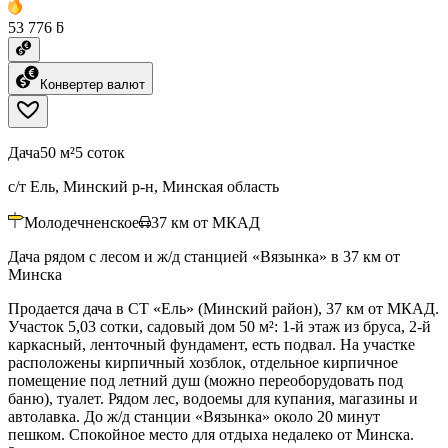
53 776 ƃ
Конвертер валют
Дача
50 м²
5 соток
с/т Ель, Минский р-н, Минская область
Молодечненское
37
км от МКАД
Дача рядом с лесом и ж/д станцией «Вязынка» в 37 км от
Минска
Продается дача в СТ «Ель» (Минский район), 37 км от МКАД.
Участок 5,03 сотки, садовый дом 50 м²: 1-й этаж из бруса, 2-й
каркасный, ленточный фундамент, есть подвал. На участке
расположены кирпичный хозблок, отдельное кирпичное
помещение под летний душ (можно переоборудовать под
баню), туалет. Рядом лес, водоемы для купания, магазины и
автолавка. До ж/д станции «Вязынка» около 20 минут
пешком. Спокойное место для отдыха недалеко от Минска.