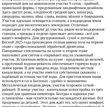
кирпичный дом на живописном участке 9 соток - крайний,
правильной формы, с продуманным ландшафтным дизайном.
Здесь цветут розы, плодоносят грецкий орех, виноград,
смородина, малина, айва, слива, вишня, яблони и боярышник.
Участок идеально освещается солнцем, а плодородная земля
подходит для экологического земледелия. Отличные
подъездные пути: асфальт до участка, рядом железнодорожная
станция, а трижды в неделю приезжает автолавка - всё для
вашего комфорта. Дом двухуровневый, сухой и уютный.
Весной 2025 года произведена полная замена пола на первом
этаже с профессиональной обработкой древесины.
Панорамные стеклопакеты на кухне и втором этаже
наполняют дом светом и открывают вид на ухоженный
участок. Встроенная мебель на кухне - продумана до мелочей,
а проточный водонагреватель обеспечивает горячую воду в
любое время. В дом заведена вода, подключена местная
канализация, а на участке имеется собственная скважина -
надёжный источник чистой воды. Для приготовления пищи
используется газ в баллонах - удобно и экономично.
Металлическая входная дверь, участок огорожен сеткой-
рабицей. В конце участка - капитальная хозпостройка из трёх
секций для хранения инвентаря. Беседка и парники уже
установлены - вам остаётся только наслаждаться жизнью. Всё
продумано до деталей. Этот дом ждёт тех, кто ценит комфорт,
природу и спокойствие. Звоните - и приезжайте влюбиться! А