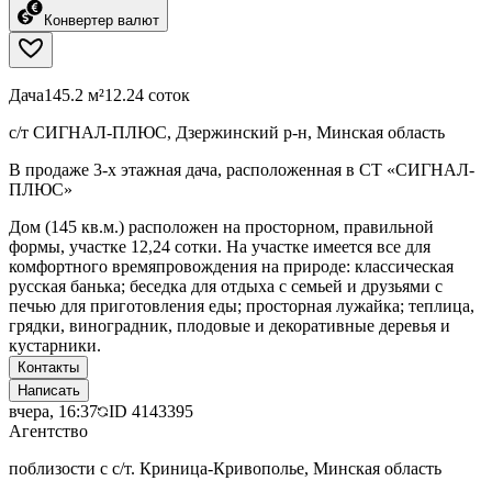
Конвертер валют
Дача
145.2 м²
12.24 соток
с/т СИГНАЛ-ПЛЮС, Дзержинский р-н, Минская область
В продаже 3-х этажная дача, расположенная в СТ «СИГНАЛ-
ПЛЮС»
Дом (145 кв.м.) расположен на просторном, правильной
формы, участке 12,24 сотки. На участке имеется все для
комфортного времяпровождения на природе: классическая
русская банька; беседка для отдыха с семьей и друзьями с
печью для приготовления еды; просторная лужайка; теплица,
грядки, виноградник, плодовые и декоративные деревья и
кустарники.
Контакты
Написать
вчера, 16:37
ID
4143395
Агентство
поблизости с с/т. Криница-Кривополье, Минская область