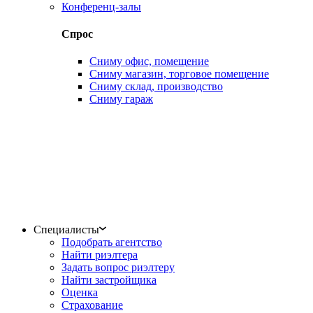
Конференц-залы
Спрос
Сниму офис, помещение
Сниму магазин, торговое помещение
Сниму склад, производство
Сниму гараж
Специалисты
Подобрать агентство
Найти риэлтера
Задать вопрос риэлтеру
Найти застройщика
Оценка
Страхование