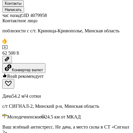
Контакты
Написать
час назад
ID
4079958
Контактное лицо
поблизости с с/т. Криница-Кривополье, Минская область
62 500 ƃ
Конвертер валют
Realt рекомендует
Дача
54.2 м²
4 сотки
с/т СИГНАЛ-2, Минский р-н, Минская область
Молодечненское
24.5
км от МКАД
Ваш зелёный антистресс. Не дача, а место силы в СТ «Сигнал
2».