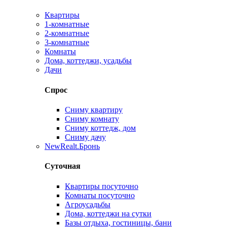
Квартиры
1-комнатные
2-комнатные
3-комнатные
Комнаты
Дома, коттеджи, усадьбы
Дачи
Спрос
Сниму квартиру
Сниму комнату
Сниму коттедж, дом
Сниму дачу
New
Realt.Бронь
Суточная
Квартиры посуточно
Комнаты посуточно
Агроусадьбы
Дома, коттеджи на сутки
Базы отдыха, гостиницы, бани