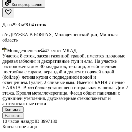
Конвертер валют
Дача
29.3 м²
8.04 соток
с/т ДРУЖБА В БОЯРАХ, Молодечненский р-н, Минская
область
Молодечненское
47
км от МКАД
Участок 8 соток, засеян газонной травой, имеются плодовые
деревья (яблони) и декоративные (туи и ель). На участке
расположены дом 30 квадратов, теплица, хозяйственная
постройка с сараем, верандой и душем с горячей водой
(бойлер), летняя кухня с подведенной водой и
освещением.Туалет, 2 сливные ямы. Имеется БАНЯ с печью
HARVIA. В хоз.блоке установлена стиральная машина. Дом 2
этажа. Кровля металлочерепица. Фасад обшит панелями с
функцией утепления, двухкамерные стеклопакетыт и
антимаскитные сетки
Контакты
Написать
10 часов назад
ID
3997180
Контактное лицо