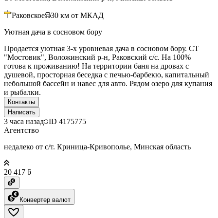
Раковское
30
км от МКАД
Уютная дача в сосновом бору
Продается уютная 3-х уровневая дача в сосновом бору. СТ
"Мостовик", Воложинский р-н, Раковский с/с. На 100%
готова к проживанию! На территории баня на дровах с
душевой, просторная беседка с печью-барбекю, капитальный
небольшой бассейн и навес для авто. Рядом озеро для купания
и рыбалки.
Контакты
Написать
3 часа назад
ID
4175775
Агентство
недалеко от с/т. Криница-Кривополье, Минская область
20 417 ƃ
Конвертер валют