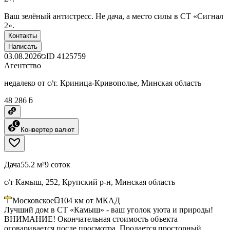
Ваш зелёный антистресс. Не дача, а место силы в СТ «Сигнал
2».
Контакты
Написать
03.08.2026
ID
4125759
Агентство
недалеко от с/т. Криница-Кривополье, Минская область
48 286 ƃ
Конвертер валют
Дача
55.2 м²
9 соток
с/т Камыш, 252, Крупский р-н, Минская область
Московское
104
км от МКАД
Лучший дом в СТ «Камыш» - ваш уголок уюта и природы!
ВНИМАНИЕ! Окончательная стоимость объекта
оговаривается после просмотра. Продается просторный