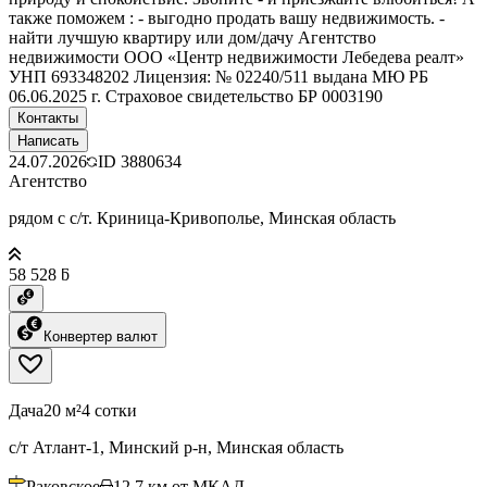
также поможем : - выгодно продать вашу недвижимость. -
найти лучшую квартиру или дом/дачу Агентство
недвижимости ООО «Центр недвижимости Лебедева реалт»
УНП 693348202 Лицензия: № 02240/511 выдана МЮ РБ
06.06.2025 г. Страховое свидетельство БР 0003190
Контакты
Написать
24.07.2026
ID
3880634
Агентство
рядом с с/т. Криница-Кривополье, Минская область
58 528 ƃ
Конвертер валют
Дача
20 м²
4 сотки
с/т Атлант-1, Минский р-н, Минская область
Раковское
12.7
км от МКАД