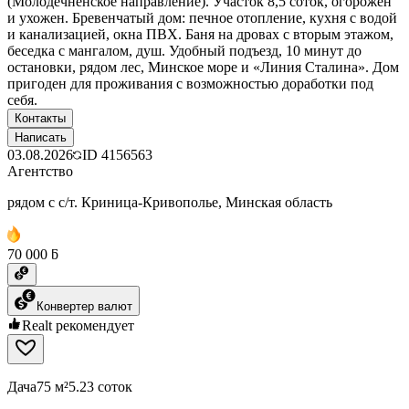
(Молодечненское направление). Участок 8,5 соток, огорожен
и ухожен. Бревенчатый дом: печное отопление, кухня с водой
и канализацией, окна ПВХ. Баня на дровах с вторым этажом,
беседка с мангалом, душ. Удобный подъезд, 10 минут до
остановки, рядом лес, Минское море и «Линия Сталина». Дом
пригоден для проживания с возможностью доработки под
себя.
Контакты
Написать
03.08.2026
ID
4156563
Агентство
рядом с с/т. Криница-Кривополье, Минская область
70 000 ƃ
Конвертер валют
Realt рекомендует
Дача
75 м²
5.23 соток