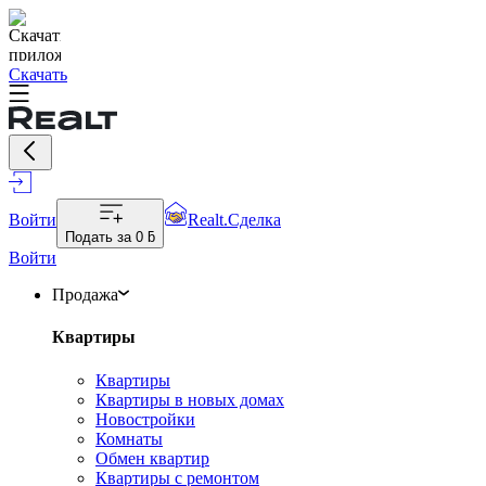
Скачать
Войти
Realt.Сделка
Подать за
0 ƃ
Войти
Продажа
Квартиры
Квартиры
Квартиры в новых домах
Новостройки
Комнаты
Обмен квартир
Квартиры с ремонтом