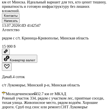
км от Минска. Идеальный вариант для тех, кто ценит тишину,
приватность и готовую инфраструктуру без лишних
вложений.
Контакты
Написать
13.07.2026
ID
4142547
Агентство
рядом с с/т. Криница-Кривополье, Минская область
15 000 ƃ
Конвертер валют
Дача
8.4 соток
с/т Лукоморье, Минский р-н, Минская область
Молодечненское
32.7
км от МКАД
Ровный участок 334, рядом с участком лес, приятные соседи,
тихая улица. Живописное место, рядом водоём. Хорошие
дороги. Сруб под снос или ремонт.СНТ Лукоморье