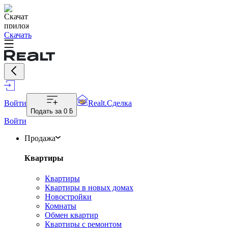
Скачать
Войти
Realt.Сделка
Подать за
0 ƃ
Войти
Продажа
Квартиры
Квартиры
Квартиры в новых домах
Новостройки
Комнаты
Обмен квартир
Квартиры с ремонтом