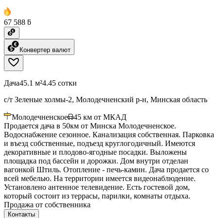
67 588 ƃ
Конвертер валют
Дача
45.1 м²
4.45 сотки
с/т Зеленые холмы-2, Молодечненский р-н, Минская область
Молодечненское
45
км от МКАД
Продается дача в 50км от Минска Молодечненское.
Водоснабжение сезонное. Канализация собственная. Парковка
и въезд собственные, подъезд круглогодичный. Имеются
декоративные и плодово-ягодные посадки. Выложены
площадка под бассейн и дорожки. Дом внутри отделан
вагонкой Штиль. Отопление - печь-камин. Дача продается со
всей мебелью. На территории имеется видеонаблюдение.
Установлено антенное телевидение. Есть гостевой дом,
который состоит из террасы, парилки, комнаты отдыха.
Продажа от собственника
Контакты