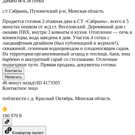
Дача
60 м²
4.38 сотки
с/т Сябрынь, Пуховичский р-н, Минская область
Продается готовая 2-этажная дача в СТ «Сябрынь», всего в 5
минутах пешком от ж/д ст. Веселовский. Деревянный дом с
окнами ПВХ, внутри 3 комнаты и кухня. Отопление — печь и
конвекторы, вода заведена в дом. Участок 4 сотки с
ландшафтным дизайном (был публикацией в журнале!),
скважиной, сезонным водопроводом и плодоносящим садом.
На территории:организованный огород и теплицв, баня, зона
барбекю и аккуратный сарай со стеллажами. Отличные
подъездные пути. Прямая продажа, документы готовы.
Контакты
Написать
46 минут назад
ID
4173505
Контактное лицо
поблизости с д. Красный Октябрь, Минская область
166 970 ƃ
Конвертер валют