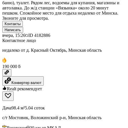
баню), туалет. Рядом лес, водоемы для купания, магазины и
автолавка. До ж/д станции «Вязынка» около 20 минут
пешком. Спокойное место для отдыха недалеко от Минска.
Звоните для просмотра.
Контакты
Написать
вчера, 15:26
ID
4182886
Контактное лицо
недалеко от д. Красный Октябрь, Минская область
190 000 ƃ
Конвертер валют
Realt рекомендует
Дача
98.4 м²
5.04 соток
с/т Мостовик, Воложинский р-н, Минская область
Раковское
30
км от МКАД