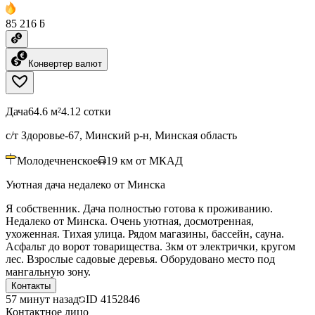
85 216 ƃ
Конвертер валют
Дача
64.6 м²
4.12 сотки
с/т Здоровье-67, Минский р-н, Минская область
Молодечненское
19
км от МКАД
Уютная дача недалеко от Минска
Я собственник. Дача полностью готова к проживанию.
Недалеко от Минска. Очень уютная, досмотренная,
ухоженная. Тихая улица. Рядом магазины, бассейн, сауна.
Асфальт до ворот товарищества. 3км от электрички, кругом
лес. Взрослые садовые деревья. Оборудовано место под
мангальную зону.
Контакты
57 минут назад
ID
4152846
Контактное лицо