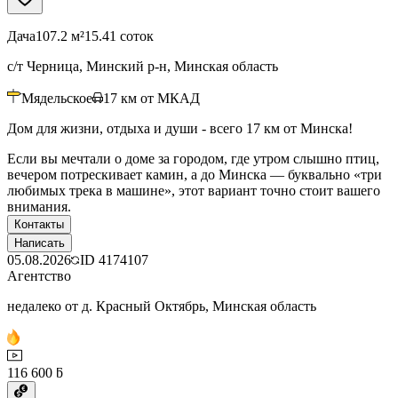
Дача
107.2 м²
15.41 соток
с/т Черница, Минский р-н, Минская область
Мядельское
17
км от МКАД
Дом для жизни, отдыха и души - всего 17 км от Минска!
Если вы мечтали о доме за городом, где утром слышно птиц,
вечером потрескивает камин, а до Минска — буквально «три
любимых трека в машине», этот вариант точно стоит вашего
внимания.
Контакты
Написать
05.08.2026
ID
4174107
Агентство
недалеко от д. Красный Октябрь, Минская область
116 600 ƃ