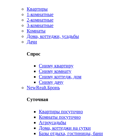
Квартиры
1-комнатные
2-комнатные
3-комнатные
Комнаты
Дома, коттеджи, усадьбы
Дачи
Спрос
Сниму квартиру
Сниму комнату
Сниму коттедж, дом
Сниму дачу
New
Realt.Бронь
Суточная
Квартиры посуточно
Комнаты посуточно
Агроусадьбы
Дома, коттеджи на сутки
Базы отдыха, гостиницы, бани