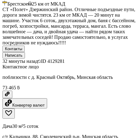
Брестское
25
км от МКАД
СТ «Полет» Дзержинский район. Отличные подъездные пути,
дороги зимой чистятся. 23 км от МКАД — 20 минут на
машине. Участок 6 соток, двухэтажный дом, баня с бассейном,
погреб, хозпостройки, мансарда, терраса, мангал. Есть слово
волшебное — дача, и двойная удача — найти рядом таких
замечательных соседей! Продаю самостоятельно, в услугах
посредников не нуждаюсь!!!!!
Контакты
Написать
32 минуты назад
ID
4129281
Контактное лицо
поблизости с д. Красный Октябрь, Минская область
73 465 ƃ
Конвертер валют
Дача
30 м²
5 соток
с/т Кальники, 88, Смолевичский р-н, Минская область