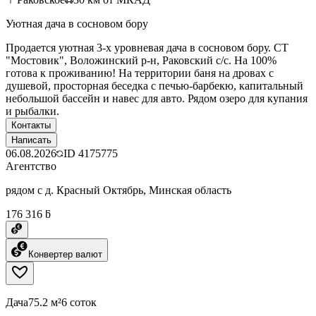
Уютная дача в сосновом бору
Продается уютная 3-х уровневая дача в сосновом бору. СТ
"Мостовик", Воложинский р-н, Раковский с/с. На 100%
готова к проживанию! На территории баня на дровах с
душевой, просторная беседка с печью-барбекю, капитальный
небольшой бассейн и навес для авто. Рядом озеро для купания
и рыбалки.
Контакты
Написать
06.08.2026
ID
4175775
Агентство
рядом с д. Красный Октябрь, Минская область
176 316 ƃ
Конвертер валют
Дача
75.2 м²
6 соток