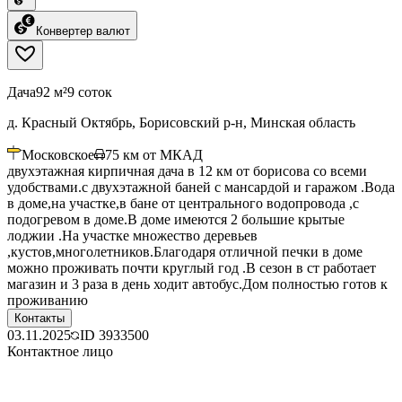
Конвертер валют
Дача
92 м²
9 соток
д. Красный Октябрь, Борисовский р-н, Минская область
Московское
75
км от МКАД
двухэтажная кирпичная дача в 12 км от борисова со всеми
удобствами.с двухэтажной баней с мансардой и гаражом .Вода
в доме,на участке,в бане от центрального водопровода ,с
подогревом в доме.В доме имеются 2 большие крытые
лоджии .На участке множество деревьев
,кустов,многолетников.Благодаря отличной печки в доме
можно проживать почти круглый год .В сезон в ст работает
магазин и 3 раза в день ходит автобус.Дом полностью готов к
проживанию
Контакты
03.11.2025
ID
3933500
Контактное лицо