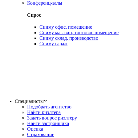
Конференц-залы
Спрос
Сниму офис, помещение
Сниму магазин, торговое помещение
Сниму склад, производство
Сниму гараж
Специалисты
Подобрать агентство
Найти риэлтера
Задать вопрос риэлтеру
Найти застройщика
Оценка
Страхование