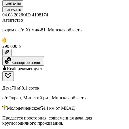
Контакты
Написать
04.08.2026
ID
4198174
Агентство
рядом с с/т. Химик-81, Минская область
290 000 ƃ
Конвертер валют
Realt рекомендует
Дача
70 м²
8.1 соток
с/т Экран, Минский р-н, Минская область
Молодечненское
14
км от МКАД
Продается просторная, современная дача, для
круглогодичного проживания.