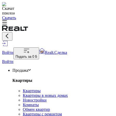
Скачать
Войти
Realt.Сделка
Подать за
0 ƃ
Войти
Продажа
Квартиры
Квартиры
Квартиры в новых домах
Новостройки
Комнаты
Обмен квартир
Квартиры с ремонтом