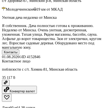
с/т Здоровье-67, Минский р-н, Минская область
Молодечненское
19
км от МКАД
Уютная дача недалеко от Минска
Я собственник. Дача полностью готова к проживанию.
Недалеко от Минска. Очень уютная, досмотренная,
ухоженная. Тихая улица. Рядом магазины, бассейн, сауна.
Асфальт до ворот товарищества. 3км от электрички, кругом
лес. Взрослые садовые деревья. Оборудовано место под
мангальную зону.
Контакты
01.08.2026
ID
4152846
Контактное лицо
поблизости с с/т. Химик-81, Минская область
35 117 ƃ
Конвертер валют
Дача
60 м²
4.38 сотки