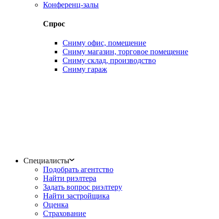
Конференц-залы
Спрос
Сниму офис, помещение
Сниму магазин, торговое помещение
Сниму склад, производство
Сниму гараж
Специалисты
Подобрать агентство
Найти риэлтера
Задать вопрос риэлтеру
Найти застройщика
Оценка
Страхование