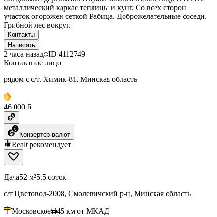
металлический каркас теплицы и кунг. Со всех сторон
участок огорожен сеткой Рабица. Доброжелательные соседи.
Грибной лес вокруг.
Контакты
Написать
2 часа назад
ID
4112749
Контактное лицо
рядом с с/т. Химик-81, Минская область
46 000 ƃ
Конвертер валют
Realt рекомендует
Дача
52 м²
5.5 соток
с/т Цветовод-2008, Смолевичский р-н, Минская область
Московское
45
км от МКАД