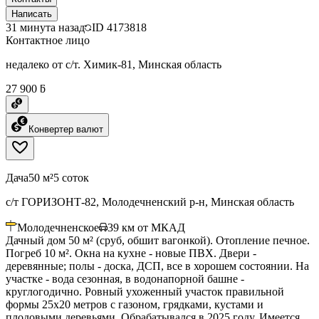
Написать
31 минута назад
ID
4173818
Контактное лицо
недалеко от с/т. Химик-81, Минская область
27 900 ƃ
Конвертер валют
Дача
50 м²
5 соток
с/т ГОРИЗОНТ-82, Молодечненский р-н, Минская область
Молодечненское
39
км от МКАД
Дачный дом 50 м² (сруб, обшит вагонкой). Отопление печное.
Погреб 10 м². Окна на кухне - новые ПВХ. Двери -
деревянные; полы - доска, ДСП, все в хорошем состоянии. На
участке - вода сезонная, в водонапорной башне -
круглогодично. Ровный ухоженный участок правильной
формы 25х20 метров с газоном, грядками, кустами и
плодовыми деревьями. Обрабатывался в 2025 году. Имеется