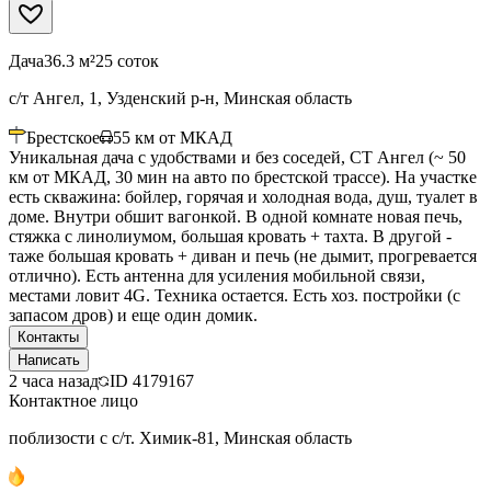
Дача
36.3 м²
25 соток
с/т Ангел, 1, Узденский р-н, Минская область
Брестское
55
км от МКАД
Уникальная дача с удобствами и без соседей, СТ Ангел (~ 50
км от МКАД, 30 мин на авто по брестской трассе). На участке
есть скважина: бойлер, горячая и холодная вода, душ, туалет в
доме. Внутри обшит вагонкой. В одной комнате новая печь,
стяжка с линолиумом, большая кровать + тахта. В другой -
таже большая кровать + диван и печь (не дымит, прогревается
отлично). Есть антенна для усиления мобильной связи,
местами ловит 4G. Техника остается. Есть хоз. постройки (с
запасом дров) и еще один домик.
Контакты
Написать
2 часа назад
ID
4179167
Контактное лицо
поблизости с с/т. Химик-81, Минская область