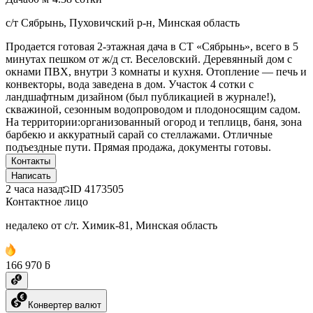
с/т Сябрынь, Пуховичский р-н, Минская область
Продается готовая 2-этажная дача в СТ «Сябрынь», всего в 5
минутах пешком от ж/д ст. Веселовский. Деревянный дом с
окнами ПВХ, внутри 3 комнаты и кухня. Отопление — печь и
конвекторы, вода заведена в дом. Участок 4 сотки с
ландшафтным дизайном (был публикацией в журнале!),
скважиной, сезонным водопроводом и плодоносящим садом.
На территории:организованный огород и теплицв, баня, зона
барбекю и аккуратный сарай со стеллажами. Отличные
подъездные пути. Прямая продажа, документы готовы.
Контакты
Написать
2 часа назад
ID
4173505
Контактное лицо
недалеко от с/т. Химик-81, Минская область
166 970 ƃ
Конвертер валют