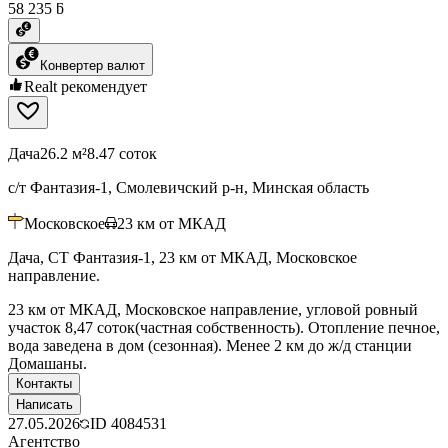
58 235 ƃ
Конвертер валют
Realt рекомендует
Дача
26.2 м²
8.47 соток
с/т Фантазия-1, Смолевичский р-н, Минская область
Московское
23
км от МКАД
Дача, СТ Фантазия-1, 23 км от МКАД, Московское
направление.
23 км от МКАД, Московское направление, угловой ровный
участок 8,47 соток(частная собственность). Отопление печное,
вода заведена в дом (сезонная). Менее 2 км до ж/д станции
Домашаны.
Контакты
Написать
27.05.2026
ID
4084531
Агентство