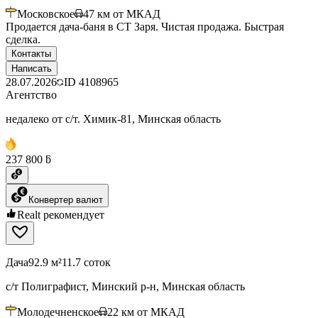
Московское
47
км от МКАД
Продается дача-баня в СТ Заря. Чистая продажа. Быстрая
сделка.
Контакты
Написать
28.07.2026
ID
4108965
Агентство
недалеко от с/т. Химик-81, Минская область
237 800 ƃ
Конвертер валют
Realt рекомендует
Дача
92.9 м²
11.7 соток
с/т Полиграфист, Минский р-н, Минская область
Молодечненское
22
км от МКАД