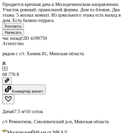
Продается крепкая дача в Молодечненском направлении.
Участок ровный, правильной формы. Дом из блоков. Два
этажа. 5 жилых комнат. Из цокольного этажа есть выход в
дом. Есть балкон-терраса.
Контакты
Написать
час назад
ID
4199759
Агентство
рядом с с/т. Химик-81, Минская область
68 770 ƃ
Конвертер валют
Дача
67.5 м²
10 соток
с/т Ремонтник, Смолевичский р-н, Минская область
Московское
48
км от МКАД