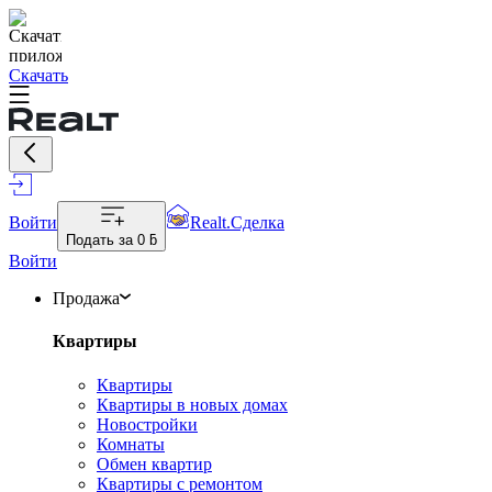
Скачать
Войти
Realt.Сделка
Подать за
0 ƃ
Войти
Продажа
Квартиры
Квартиры
Квартиры в новых домах
Новостройки
Комнаты
Обмен квартир
Квартиры с ремонтом