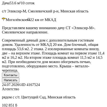
Дача
53.6 м²
10 соток
с/т Эликсир-М, Смолевичский р-н, Минская область
Могилёвское
22
км от МКАД
Представляем вашему вниманию дачу СТ «Эликсир-М».
Смолевичское направление.
Современный дачный дом с дополнительным гостевым
домом. Удаленность от МКАД 20 км. Дом блочный, общая
площадь 53,6 м2. 2 этажа. 2 изолированные комнаты внизу,
две – на верхнем этаже. Площадь комнат на первом этаже 11,4
м2 и 16,2 м2. На втором этаже площадь комнат 11,5 м2 и 14,5
м2. При необходимости дом можно обогревать печью,
подготовлено, оборудовано место. Крыша – металло-
черепица.
Контакты
Написать
24.07.2026
ID
4167524
Агентство
рядом с с/т. Цветущий Сад, Минская область
102 851 ƃ