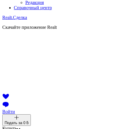
Редакция
Справочный центр
Realt.
Сделка
Скачайте приложение Realt
Войти
Подать за
0 ƃ
Купить