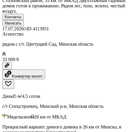
Столбовский район, 55 км. от МКАД Двухэтажный садовый
домик готов к проживанию. Рядом лес, тихо, зелено, чистый
воздух.
Контакты
Написать
17.07.2026
ID
4113951
Агентство
рядом с с/т. Цветущий Сад, Минская область
33 000 ƃ
Конвертер валют
Дача
45 м²
4.5 соток
с/т Спецстроевец, Минский р-н, Минская область
Мядельское
26
км от МКАД
Прекрасный вариант дачного домика в 26 км от Минска, в