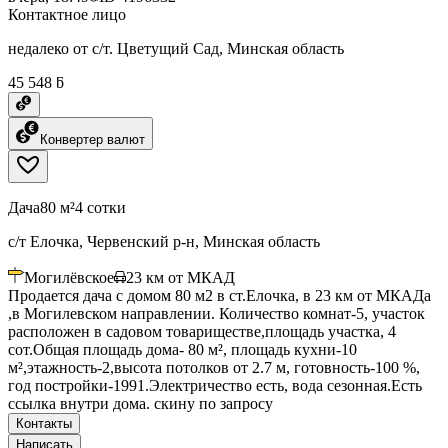
Контактное лицо
недалеко от с/т. Цветущий Сад, Минская область
45 548 ƃ
Конвертер валют
Дача
80 м²
4 сотки
с/т Елочка, Червенский р-н, Минская область
Могилёвское
23
км от МКАД
Продается дача с домом 80 м2 в ст.Елочка, в 23 км от МКАДа
,в Могилевском направлении. Количество комнат-5, участок
расположен в садовом товариществе,площадь участка, 4
сот.Общая площадь дома- 80 м², площадь кухни-10
м²,этажность-2,высота потолков от 2.7 м, готовность-100 %,
год постройки-1991.Электричество есть, вода сезонная.Есть
ссылка внутри дома. скину по запросу
Контакты
Написать