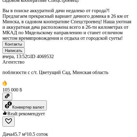
садовом кооперативе Спецстроевец!
Вы в поиске аккуратной дачи недалеко от города?!
Предлагаем прекрасный вариант дачного домика в 26 км от
Минска, в садовом кооперативе Спецстроевец! Наша уютная
и аккуратная дача расположена всего в 26-ти километрах от
МКАД по Мядельскому направлению и станет отличном
местом времяпровождения и отдыха от городской суеты!
Контакты
Написать
вчера, 13:52
ID
4069532
Агентство
поблизости с с/т. Цветущий Сад, Минская область
105 000 ƃ
Конвертер валют
Realt рекомендует
Дача
45.7 м²
10.5 соток