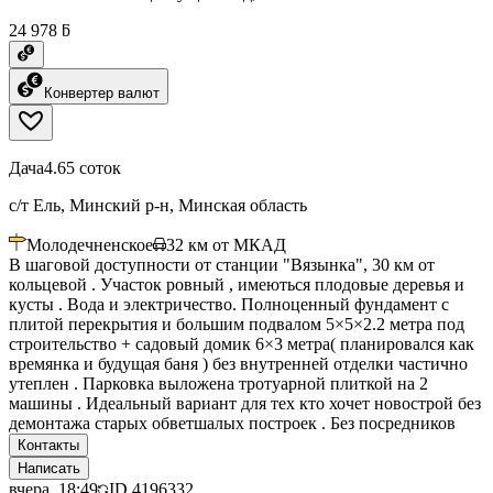
24 978 ƃ
Конвертер валют
Дача
4.65 соток
с/т Ель, Минский р-н, Минская область
Молодечненское
32
км от МКАД
В шаговой доступности от станции "Вязынка", 30 км от
кольцевой . Участок ровный , имеються плодовые деревья и
кусты . Вода и электричество. Полноценный фундамент с
плитой перекрытия и большим подвалом 5×5×2.2 метра под
строительство + садовый домик 6×3 метра( планировался как
времянка и будущая баня ) без внутренней отделки частично
утеплен . Парковка выложена тротуарной плиткой на 2
машины . Идеальный вариант для тех кто хочет новострой без
демонтажа старых обветшалых построек . Без посредников
Контакты
Написать
вчера, 18:49
ID
4196332