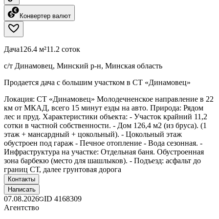
Конвертер валют
Дача
126.4 м²
11.2 соток
с/т Динамовец, Минский р-н, Минская область
Продается дача с большим участком в СТ «Динамовец»
Локация: СТ «Динамовец» Молодечненское направление в 22
км от МКАД, всего 15 минут езды на авто. Природа: Рядом
лес и пруд. Характеристики объекта: - Участок крайний 11,2
сотки в частной собственности. - Дом 126,4 м2 (из бруса). (1
этаж + мансардный + цокольный). - Цокольный этаж
обустроен под гараж - Печное отопление - Вода сезонная. -
Инфраструктура на участке: Отдельная баня. Обустроенная
зона барбекю (место для шашлыков). - Подъезд: асфальт до
границ СТ, далее грунтовая дорога
Контакты
Написать
07.08.2026
ID
4168309
Агентство