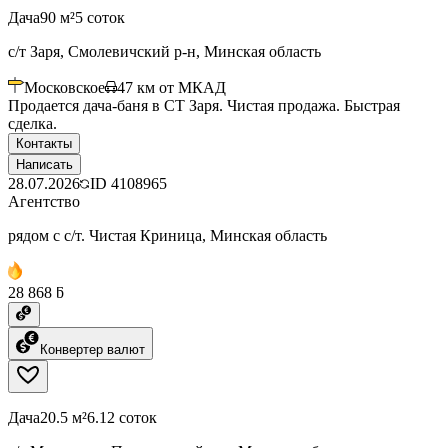
Дача
90 м²
5 соток
с/т Заря, Смолевичский р-н, Минская область
Московское
47
км от МКАД
Продается дача-баня в СТ Заря. Чистая продажа. Быстрая
сделка.
Контакты
Написать
28.07.2026
ID
4108965
Агентство
рядом с с/т. Чистая Криница, Минская область
28 868 ƃ
Конвертер валют
Дача
20.5 м²
6.12 соток