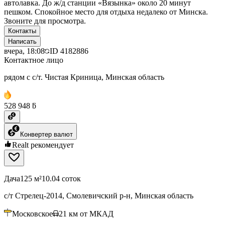
автолавка. До ж/д станции «Вязынка» около 20 минут
пешком. Спокойное место для отдыха недалеко от Минска.
Звоните для просмотра.
Контакты
Написать
вчера, 18:08
ID
4182886
Контактное лицо
рядом с с/т. Чистая Криница, Минская область
528 948 ƃ
Конвертер валют
Realt рекомендует
Дача
125 м²
10.04 соток
с/т Стрелец-2014, Смолевичский р-н, Минская область
Московское
21
км от МКАД