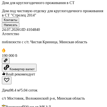
Дом для круглогодичного проживания в СТ
Дом под чистовую отделку для круглогодичного проживания
в СТ "Стрелец 2014"
Контакты
Написать
24.07.2026
ID
4104840
Агентство
поблизости с с/т. Чистая Криница, Минская область
190 000 ƃ
Конвертер валют
Realt рекомендует
Дача
98.4 м²
5.04 соток
с/т Мостовик, Воложинский р-н, Минская область
Раковское
30
км от МКАД