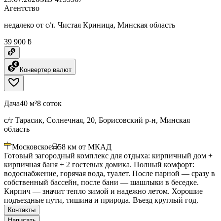
Агентство
недалеко от с/т. Чистая Криница, Минская область
39 900 ƃ
Конвертер валют
Дача
40 м²
8 соток
с/т Тарасик, Солнечная, 20, Борисовский р-н, Минская
область
Московское
58
км от МКАД
Готовый загородный комплекс для отдыха: кирпичный дом +
кирпичная баня + 2 гостевых домика. Полный комфорт:
водоснабжение, горячая вода, туалет. После парной — сразу в
собственный бассейн, после бани — шашлыки в беседке.
Кирпич — значит тепло зимой и надежно летом. Хорошие
подъездные пути, тишина и природа. Въезд круглый год.
Контакты
Написать