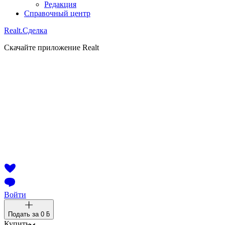
Редакция
Справочный центр
Realt.
Сделка
Скачайте приложение Realt
Войти
Подать за
0 ƃ
Купить