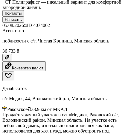
, СТ Полиграфист — идеальный вариант для комфортной
загородной жизни.
Контакты
Написать
05.08.2026
ID
4074002
Агентство
поблизости с с/т. Чистая Криница, Минская область
36 733 ƃ
Конвертер валют
Дача
6 соток
с/т Медик, 44, Воложинский р-н, Минская область
Раковское
33.9
км от МКАД
Продаётся дачный участок в с/т «Медик», Раковский с/с,
Воложинский район, Минская область. На участке есть
небольшой домик, изначально планировался как баня,
использовался для хоз. нужд, можно обустроить под