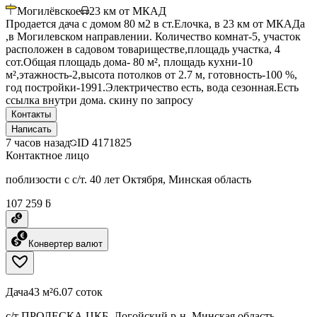
Могилёвское
23
км от МКАД
Продается дача с домом 80 м2 в ст.Елочка, в 23 км от МКАДа
,в Могилевском направлении. Количество комнат-5, участок
расположен в садовом товариществе,площадь участка, 4
сот.Общая площадь дома- 80 м², площадь кухни-10
м²,этажность-2,высота потолков от 2.7 м, готовность-100 %,
год постройки-1991.Электричество есть, вода сезонная.Есть
ссылка внутри дома. скину по запросу
Контакты
Написать
7 часов назад
ID
4171825
Контактное лицо
поблизости с с/т. 40 лет Октября, Минская область
107 259 ƃ
Конвертер валют
Дача
43 м²
6.07 соток
с/т ПРОЛЕСКА ЦКБ, Логойский р-н, Минская область