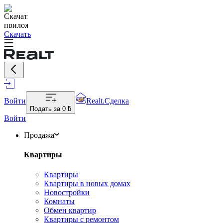
Скачать
Войти
Realt.Сделка
Подать за
0 ƃ
Войти
Продажа
Квартиры
Квартиры
Квартиры в новых домах
Новостройки
Комнаты
Обмен квартир
Квартиры с ремонтом