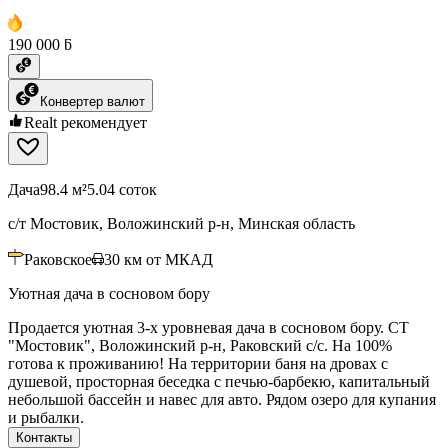
190 000 ƃ
Конвертер валют
Realt рекомендует
Дача
98.4 м²
5.04 соток
с/т Мостовик, Воложинский р-н, Минская область
Раковское
30
км от МКАД
Уютная дача в сосновом бору
Продается уютная 3-х уровневая дача в сосновом бору. СТ
"Мостовик", Воложинский р-н, Раковский с/с. На 100%
готова к проживанию! На территории баня на дровах с
душевой, просторная беседка с печью-барбекю, капитальный
небольшой бассейн и навес для авто. Рядом озеро для купания
и рыбалки.
Контакты