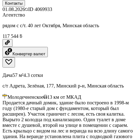
Контакты
01.08.2026
ID
4069933
Агентство
рядом с с/т. 40 лет Октября, Минская область
117 544 ƃ
Конвертер валют
Дача
57 м²
4.3 сотки
с/т Адрета, Зелёная, 177, Минский р-н, Минская область
Молодечненское
13
км от МКАД
Продается дачный домик, здание было построено в 1998-м
году (1980-е старый дом с фундаментом, который был
расширен). Участок граничит с лесом, есть своя калитка.
Вырыто 2 колодца под канализацию. Один туалет в доме
вместе с душевой, второй на улице в помещении с сараем.
Есть крыльцо с видом на лес и веранда на всю длину самого
здания. На веранде установлена плита с подводкой газового