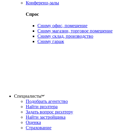
Конференц-залы
Спрос
Сниму офис, помещение
Сниму магазин, торговое помещение
Сниму склад, производство
Сниму гараж
Специалисты
Подобрать агентство
Найти риэлтера
Задать вопрос риэлтеру
Найти застройщика
Оценка
Страхование