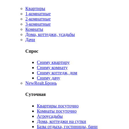
Квартиры
1-комнатные
2-комнатные
3-комнатные
Комнаты
Дома, коттеджи, усадьбы
Дачи
Спрос
Сниму квартиру
Сниму комнату
Сниму коттедж, дом
Сниму дачу
New
Realt.Бронь
Суточная
Квартиры посуточно
Комнаты посуточно
Агроусадьбы
Дома, коттеджи на сутки
Базы отдыха, гостиницы, бани