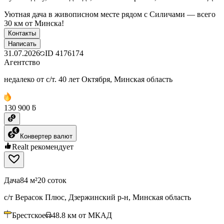
Уютная дача в живописном месте рядом с Силичами — всего
30 км от Минска!
Контакты
Написать
31.07.2026
ID
4176174
Агентство
недалеко от с/т. 40 лет Октября, Минская область
130 900 ƃ
Конвертер валют
Realt рекомендует
Дача
84 м²
20 соток
с/т Верасок Плюс, Дзержинский р-н, Минская область
Брестское
48.8
км от МКАД