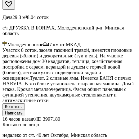
Дача
29.3 м²
8.04 соток
с/т ДРУЖБА В БОЯРАХ, Молодечненский р-н, Минская
область
Молодечненское
47
км от МКАД
Участок 8 соток, засеян газонной травой, имеются плодовые
деревья (яблони) и декоративные (туи и ель). На участке
расположены дом 30 квадратов, теплица, хозяйственная
постройка с сараем, верандой и душем с горячей водой
(бойлер), летняя кухня с подведенной водой и
освещением.Туалет, 2 сливные ямы. Имеется БАНЯ с печью
HARVIA. В хоз.блоке установлена стиральная машина. Дом 2
этажа. Кровля металлочерепица. Фасад обшит панелями с
функцией утепления, двухкамерные стеклопакетыт и
антимаскитные сетки
Контакты
Написать
16 часов назад
ID
3997180
Контактное лицо
недалеко от с/т. 40 лет Октября, Минская область