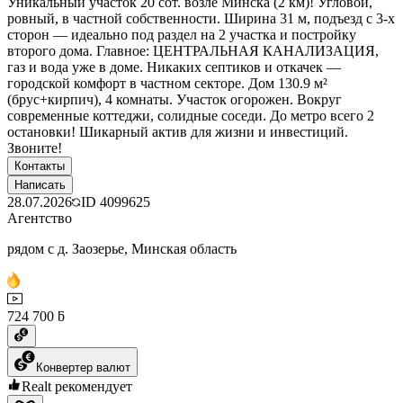
Уникальный участок 20 сот. возле Минска (2 км)! Угловой,
ровный, в частной собственности. Ширина 31 м, подъезд с 3-х
сторон — идеально под раздел на 2 участка и постройку
второго дома. Главное: ЦЕНТРАЛЬНАЯ КАНАЛИЗАЦИЯ,
газ и вода уже в доме. Никаких септиков и откачек —
городской комфорт в частном секторе. Дом 130.9 м²
(брус+кирпич), 4 комнаты. Участок огорожен. Вокруг
современные коттеджи, солидные соседи. До метро всего 2
остановки! Шикарный актив для жизни и инвестиций.
Звоните!
Контакты
Написать
28.07.2026
ID
4099625
Агентство
рядом с д. Заозерье, Минская область
724 700 ƃ
Конвертер валют
Realt рекомендует