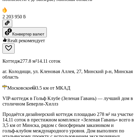
2 203 950 ƃ
Конвертер валют
Realt рекомендует
Коттедж
277.8 м²
14.11 соток
аг. Колодищи, ул. Кленовая Аллея, 27, Минский р-н, Минская
область
Московское
3.5
км от МКАД
VIP-коттедж в Гольф Клубе (Зеленая Гавань) — лучший дом в
столичном Беверли-Хиллз
Продаётся дизайнерский коттедж площадью 278 м² на участке
14,11 соток в престижном комплексе «Зеленая Гавань» всего в
3,5 км от Минска, рядом с биосферным заказником и
гольф‑клубом международного уровня. Дом выполнен по
итальянскому проекту с использованием эксклюзивных