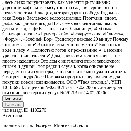
Здесь легко почувствовать, как меняется ритм жизни:
утренний кофе на террасе, тишина сада, вечерние огни и
шелест листвы. Локация, которая дарит свободу. Рядом лес,
река Вяча и Заславское водохранилище Прогулки, спорт,
рыбалка, грибы и ягоды В аг. Сёмково: магазины, школа,
детский сад, кафе Базы отдыха «Олимпиец», «Сябры»
Санаторная зона: «Приморский», «Беларусочка», «Юность»,
«Форум», «Зелёный Бор» Транспорт каждые 20 минут Почему
этот дом - ваш ✔ Экологически чистое место ✔ Близость к
воде и лесу ✔ Полностью готов к проживанию ✔ Высокий
уровень приватности ✔ Дом, в котором хочется жить, а не
просто находиться Это дом с интеллигентным характером,
стилем и душой - тот редкий случай, когда описание не
передаёт всей атмосферы, его действительно нужно смотреть.
Смотреть подробнее Поможем продать вашу квартиру для
покупки новой недвижимости. ООО "Твоя столица", УНП
101136973, лицензия №02240/15 от 17.02.2005г., договор на
оказание риэлтерских услуг №591/13 от 14.05.2026г.
Контакты
Написать
час назад
ID
4135276
Агентство
поблизости с д. Заозерье, Минская область