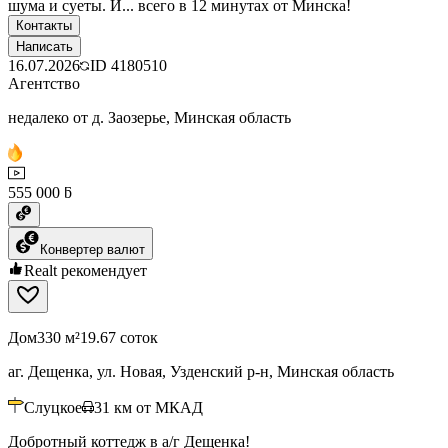
шума и суеты. И... всего в 12 минутах от Минска!
Контакты
Написать
16.07.2026
ID
4180510
Агентство
недалеко от д. Заозерье, Минская область
555 000 ƃ
Конвертер валют
Realt рекомендует
Дом
330 м²
19.67 соток
аг. Дещенка, ул. Новая, Узденский р-н, Минская область
Слуцкое
31
км от МКАД
Добротный коттедж в а/г Дещенка!