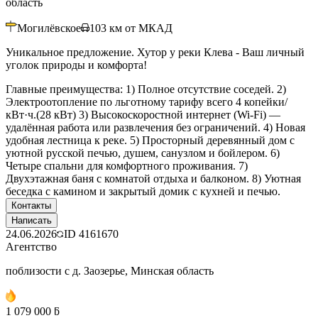
область
Могилёвское
103
км от МКАД
Уникальное предложение. Хутор у реки Клева - Ваш личный
уголок природы и комфорта!
Главные преимущества: 1) Полное отсутствие соседей. 2)
Электроотопление по льготному тарифу всего 4 копейки/
кВт·ч.(28 кВт) 3) Высокоскоростной интернет (Wi-Fi) —
удалённая работа или развлечения без ограничений. 4) Новая
удобная лестница к реке. 5) Просторный деревянный дом с
уютной русской печью, душем, санузлом и бойлером. 6)
Четыре спальни для комфортного проживания. 7)
Двухэтажная баня с комнатой отдыха и балконом. 8) Уютная
беседка с камином и закрытый домик с кухней и печью.
Контакты
Написать
24.06.2026
ID
4161670
Агентство
поблизости с д. Заозерье, Минская область
1 079 000 ƃ