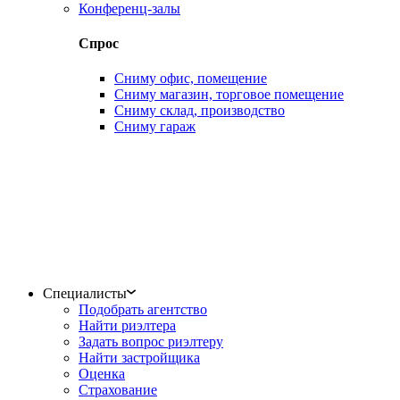
Конференц-залы
Спрос
Сниму офис, помещение
Сниму магазин, торговое помещение
Сниму склад, производство
Сниму гараж
Специалисты
Подобрать агентство
Найти риэлтера
Задать вопрос риэлтеру
Найти застройщика
Оценка
Страхование