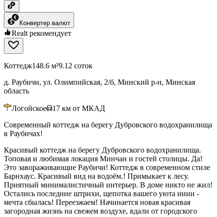
Конвертер валют
Realt рекомендует
Коттедж
148.6 м²
9.12 соток
д. Раубичи, ул. Олимпийская, 2/б, Минский р-н, Минская
область
Логойское
17
км от МКАД
Современный коттедж на берегу Дубровского водохранилища
в Раубичах!
Красивый коттедж на берегу Дубровского водохранилища.
Топовая и любимая локация Минчан и гостей столицы. Да!
Это завораживающие Раубичи! Коттедж в современном стиле
Барнхаус. Красивый вид на водоём.! Примыкает к лесу.
Приятный минималистичный интерьер. В доме никто не жил!
Остались последние штрихи, щепотка вашего уюта ииии -
мечта сбылась! Переезжаем! Начинается новая красивая
загородная жизнь на свежем воздухе, вдали от городского