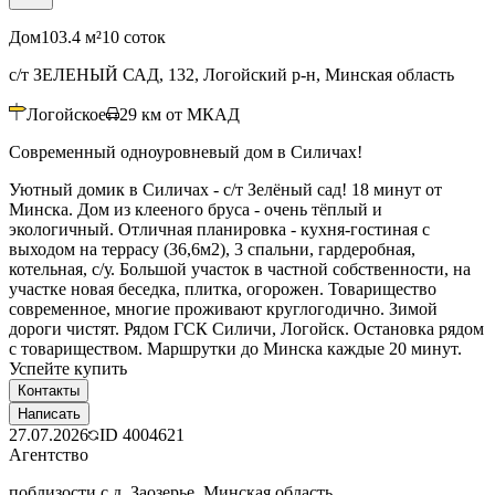
Дом
103.4 м²
10 соток
с/т ЗЕЛЕНЫЙ САД, 132, Логойский р-н, Минская область
Логойское
29
км от МКАД
Современный одноуровневый дом в Силичах!
Уютный домик в Силичах - с/т Зелёный сад! 18 минут от
Минска. Дом из клееного бруса - очень тёплый и
экологичный. Отличная планировка - кухня-гостиная с
выходом на террасу (36,6м2), 3 спальни, гардеробная,
котельная, с/у. Большой участок в частной собственности, на
участке новая беседка, плитка, огорожен. Товарищество
современное, многие проживают круглогодично. Зимой
дороги чистят. Рядом ГСК Силичи, Логойск. Остановка рядом
с товариществом. Маршрутки до Минска каждые 20 минут.
Успейте купить
Контакты
Написать
27.07.2026
ID
4004621
Агентство
поблизости с д. Заозерье, Минская область