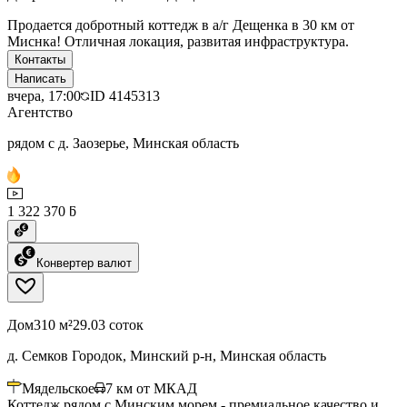
Продается добротный коттедж в а/г Дещенка в 30 км от
Миснка! Отличная локация, развитая инфраструктура.
Контакты
Написать
вчера, 17:00
ID
4145313
Агентство
рядом с д. Заозерье, Минская область
1 322 370 ƃ
Конвертер валют
Дом
310 м²
29.03 соток
д. Семков Городок, Минский р-н, Минская область
Мядельское
7
км от МКАД
Коттедж рядом с Минским морем - премиальное качество и