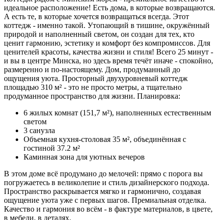
идеальное расположение! Есть дома, в которые возвращаются.
А есть те, в которые хочется возвращаться всегда. Этот
коттедж - именно такой. Утопающий в тишине, окружённый
природой и наполненный светом, он создан для тех, кто
ценит гармонию, эстетику и комфорт без компромиссов. Для
ценителей красоты, качества жизни и стиля! Всего 25 минут -
и вы в центре Минска, но здесь время течёт иначе - спокойно,
размеренно и по-настоящему. Дом, продуманный до
ощущения уюта. Просторный двухуровневый коттедж
площадью 310 м² - это не просто метры, а тщательно
продуманное пространство для жизни. Планировка:
6 жилых комнат (151,7 м²), наполненных естественным
светом
3 санузла
Объемная кухня-столовая 35 м², объединённая с
гостиной 37.2 м²
Каминная зона для уютных вечеров
В этом доме всё продумано до мелочей: прямо с порога вы
погружаетесь в великолепие и стиль дизайнерского подхода.
Пространство раскрывается мягко и гармонично, создавая
ощущение уюта уже с первых шагов. Премиальная отделка.
Качество и гармония во всём - в фактуре материалов, в цвете,
в мебели, в деталях.