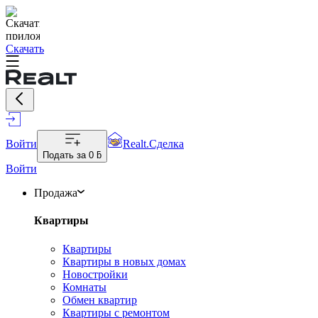
Скачать
Войти
Realt.Сделка
Подать за
0 ƃ
Войти
Продажа
Квартиры
Квартиры
Квартиры в новых домах
Новостройки
Комнаты
Обмен квартир
Квартиры с ремонтом