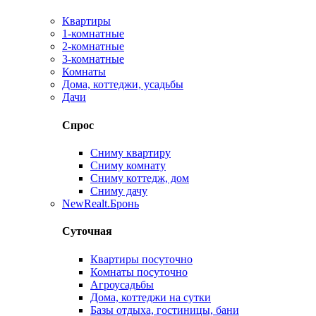
Квартиры
1-комнатные
2-комнатные
3-комнатные
Комнаты
Дома, коттеджи, усадьбы
Дачи
Спрос
Сниму квартиру
Сниму комнату
Сниму коттедж, дом
Сниму дачу
New
Realt.Бронь
Суточная
Квартиры посуточно
Комнаты посуточно
Агроусадьбы
Дома, коттеджи на сутки
Базы отдыха, гостиницы, бани