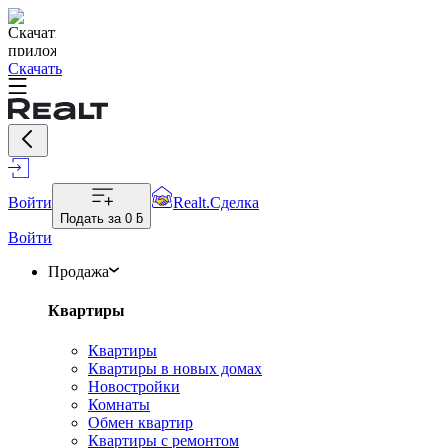
Скачать
Войти
Realt.Сделка
Подать за
0 ƃ
Войти
Продажа
Квартиры
Квартиры
Квартиры в новых домах
Новостройки
Комнаты
Обмен квартир
Квартиры с ремонтом