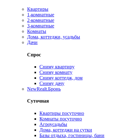
Квартиры
1-комнатные
2-комнатные
3-комнатные
Комнаты
Дома, коттеджи, усадьбы
Дачи
Спрос
Сниму квартиру
Сниму комнату
Сниму коттедж, дом
Сниму дачу
New
Realt.Бронь
Суточная
Квартиры посуточно
Комнаты посуточно
Агроусадьбы
Дома, коттеджи на сутки
Базы отдыха, гостиницы, бани