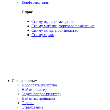
Конференц-залы
Спрос
Сниму офис, помещение
Сниму магазин, торговое помещение
Сниму склад, производство
Сниму гараж
Специалисты
Подобрать агентство
Найти риэлтера
Задать вопрос риэлтеру
Найти застройщика
Оценка
Страхование