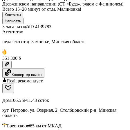
Дзержинском направлении (СТ «Буда», рядом с Фаниполем).
Всего 15–20 минут от ст.м. Малиновка!
Контакты
Написать
3 часа назад
ID
4139783
Агентство
недалеко от д. Замостье, Минская область
351 300 ƃ
Конвертер валют
Realt рекомендует
Дом
106.5 м²
11.43 соток
хут. Петрово, ул. Озерная, 2, Столбцовский р-н, Минская
область
Брестское
65
км от МКАД