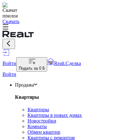
Скачать
Войти
Realt.Сделка
Подать за
0 ƃ
Войти
Продажа
Квартиры
Квартиры
Квартиры в новых домах
Новостройки
Комнаты
Обмен квартир
Квартиры с ремонтом