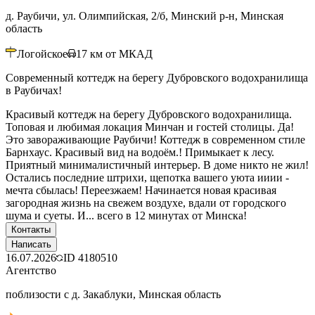
д. Раубичи, ул. Олимпийская, 2/б, Минский р-н, Минская
область
Логойское
17
км от МКАД
Современный коттедж на берегу Дубровского водохранилища
в Раубичах!
Красивый коттедж на берегу Дубровского водохранилища.
Топовая и любимая локация Минчан и гостей столицы. Да!
Это завораживающие Раубичи! Коттедж в современном стиле
Барнхаус. Красивый вид на водоём.! Примыкает к лесу.
Приятный минималистичный интерьер. В доме никто не жил!
Остались последние штрихи, щепотка вашего уюта ииии -
мечта сбылась! Переезжаем! Начинается новая красивая
загородная жизнь на свежем воздухе, вдали от городского
шума и суеты. И... всего в 12 минутах от Минска!
Контакты
Написать
16.07.2026
ID
4180510
Агентство
поблизости с д. Закаблуки, Минская область