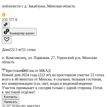
поблизости с д. Закаблуки, Минская область
235 577 ƃ
Конвертер валют
Дом
222.5 м²
21 сотка
п. Комсомолец, ул. Парковая, 27, Узденский р-н, Минская
область
Брестское
60
км от МКАД
Новый дом 2024 года (222 м²) на просторном участке 21 сотка
всего в 40 минутах от Минска. 4 спальни, большая гостиная,
все коммуникации (газ, свет, вода) и видеонаблюдение.
Участок примыкает к соседям только с одной стороны. Готов
к чистовой отделке!
Контакты
Написать
31.07.2026
ID
4093783