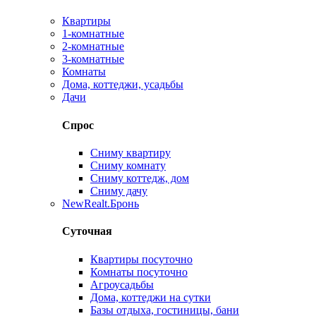
Квартиры
1-комнатные
2-комнатные
3-комнатные
Комнаты
Дома, коттеджи, усадьбы
Дачи
Спрос
Сниму квартиру
Сниму комнату
Сниму коттедж, дом
Сниму дачу
New
Realt.Бронь
Суточная
Квартиры посуточно
Комнаты посуточно
Агроусадьбы
Дома, коттеджи на сутки
Базы отдыха, гостиницы, бани