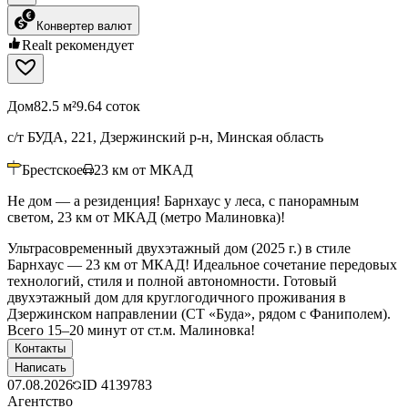
Конвертер валют
Realt рекомендует
Дом
82.5 м²
9.64 соток
с/т БУДА, 221, Дзержинский р-н, Минская область
Брестское
23
км от МКАД
Не дом — а резиденция! Барнхаус у леса, с панорамным
светом, 23 км от МКАД (метро Малиновка)!
Ультрасовременный двухэтажный дом (2025 г.) в стиле
Барнхаус — 23 км от МКАД! Идеальное сочетание передовых
технологий, стиля и полной автономности. Готовый
двухэтажный дом для круглогодичного проживания в
Дзержинском направлении (СТ «Буда», рядом с Фаниполем).
Всего 15–20 минут от ст.м. Малиновка!
Контакты
Написать
07.08.2026
ID
4139783
Агентство