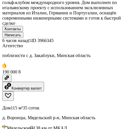
гольф‑клубом международного уровня. Дом выполнен по
итальянскому проекту с использованием эксклюзивных
материалов из Италии, Германии и Португалии, оснащён
современными инженерными системами и готов к быстрой
сделке
Контакты
Написать
6 часов назад
ID
3966345
Агентство
поблизости с д. Закаблуки, Минская область
190 000 ƃ
Конвертер валют
Дом
115 м²
35 соток
д. Воронцы, Мядельский р-н, Минская область
Мядельское
138
км от МКАД