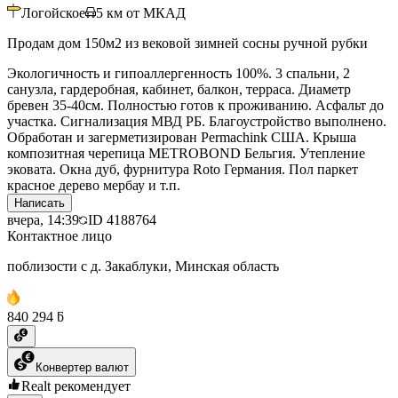
Логойское
5
км от МКАД
Продам дом 150м2 из вековой зимней сосны ручной рубки
Экологичность и гипоаллергенность 100%. 3 спальни, 2
санузла, гардеробная, кабинет, балкон, терраса. Диаметр
бревен 35-40см. Полностью готов к проживанию. Асфальт до
участка. Сигнализация МВД РБ. Благоустройство выполнено.
Обработан и загерметизирован Permachink США. Крыша
композитная черепица METROBOND Бельгия. Утепление
эковата. Окна дуб, фурнитура Roto Германия. Пол паркет
красное дерево мербау и т.п.
Написать
вчера, 14:39
ID
4188764
Контактное лицо
поблизости с д. Закаблуки, Минская область
840 294 ƃ
Конвертер валют
Realt рекомендует