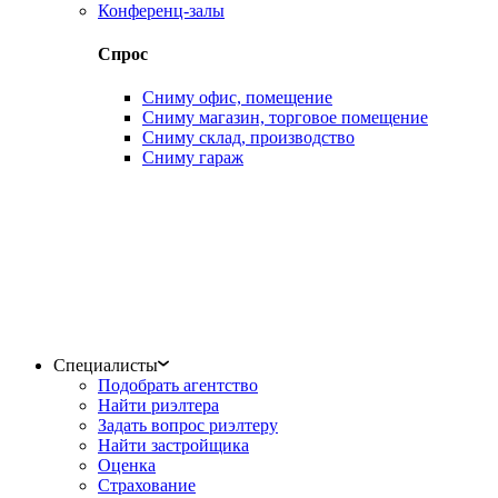
Конференц-залы
Спрос
Сниму офис, помещение
Сниму магазин, торговое помещение
Сниму склад, производство
Сниму гараж
Специалисты
Подобрать агентство
Найти риэлтера
Задать вопрос риэлтеру
Найти застройщика
Оценка
Страхование