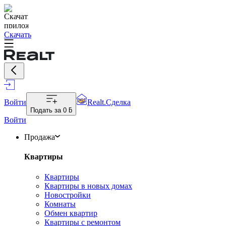
Скачать
Войти
Realt.Сделка
Подать за
0 ƃ
Войти
Продажа
Квартиры
Квартиры
Квартиры в новых домах
Новостройки
Комнаты
Обмен квартир
Квартиры с ремонтом