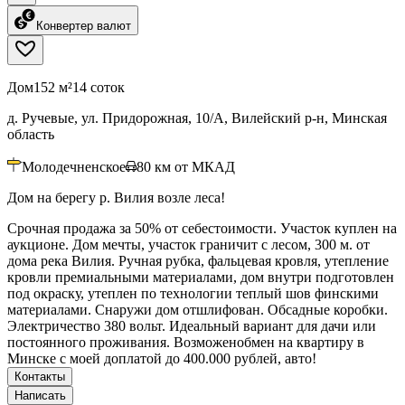
Конвертер валют
Дом
152 м²
14 соток
д. Ручевые, ул. Придорожная, 10/А, Вилейский р-н, Минская
область
Молодечненское
80
км от МКАД
Дом на берегу р. Вилия возле леса!
Срочная продажа за 50% от себестоимости. Участок куплен на
аукционе. Дом мечты, участок граничит с лесом, 300 м. от
дома река Вилия. Ручная рубка, фальцевая кровля, утепление
кровли премиальными материалами, дом внутри подготовлен
под окраску, утеплен по технологии теплый шов финскими
материалами. Снаружи дом отшлифован. Обсадные коробки.
Электричество 380 вольт. Идеальный вариант для дачи или
постоянного проживания. Возможенобмен на квартиру в
Минске с моей доплатой до 400.000 рублей, авто!
Контакты
Написать