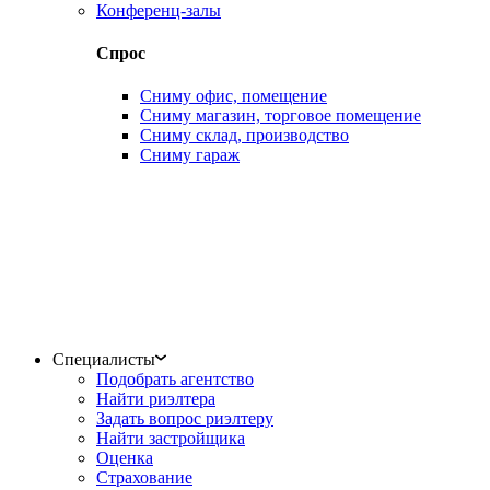
Конференц-залы
Спрос
Сниму офис, помещение
Сниму магазин, торговое помещение
Сниму склад, производство
Сниму гараж
Специалисты
Подобрать агентство
Найти риэлтера
Задать вопрос риэлтеру
Найти застройщика
Оценка
Страхование