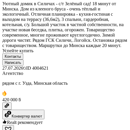
Уютный домик в Силичах - с/т Зелёный сад! 18 минут от
Минска. Дом из клееного бруса - очень тёплый и
экологичный. Отличная планировка - кухня-гостиная с
выходом на террасу (36,6м2), 3 спальни, гардеробная,
котельная, с/у. Большой участок в частной собственности, на
участке новая беседка, плитка, огорожен. Товарищество
современное, многие проживают круглогодично. Зимой
дороги чистят. Рядом ГСК Силичи, Логойск. Остановка рядом
с товариществом. Маршрутки до Минска каждые 20 минут.
Успейте купить
Контакты
Написать
27.07.2026
ID
4004621
Агентство
рядом с г. Узда, Минская область
420 000 ƃ
Конвертер валют
Realt рекомендует