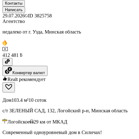
Контакты
Написать
29.07.2026
ID
3825758
Агентство
недалеко от г. Узда, Минская область
412 481 ƃ
Конвертер валют
Realt рекомендует
Дом
103.4 м²
10 соток
с/т ЗЕЛЕНЫЙ САД, 132, Логойский р-н, Минская область
Логойское
29
км от МКАД
Современный одноуровневый дом в Силичах!