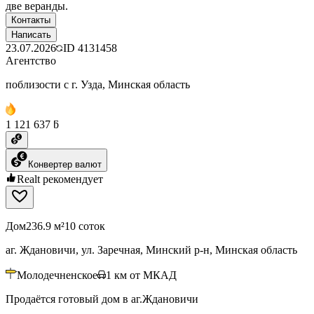
две веранды.
Контакты
Написать
23.07.2026
ID
4131458
Агентство
поблизости с г. Узда, Минская область
1 121 637 ƃ
Конвертер валют
Realt рекомендует
Дом
236.9 м²
10 соток
аг. Ждановичи, ул. Заречная, Минский р-н, Минская область
Молодечненское
1
км от МКАД
Продаётся готовый дом в аг.Ждановичи