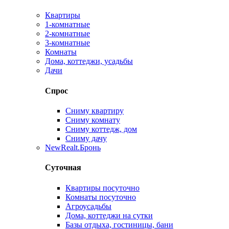
Квартиры
1-комнатные
2-комнатные
3-комнатные
Комнаты
Дома, коттеджи, усадьбы
Дачи
Спрос
Сниму квартиру
Сниму комнату
Сниму коттедж, дом
Сниму дачу
New
Realt.Бронь
Суточная
Квартиры посуточно
Комнаты посуточно
Агроусадьбы
Дома, коттеджи на сутки
Базы отдыха, гостиницы, бани