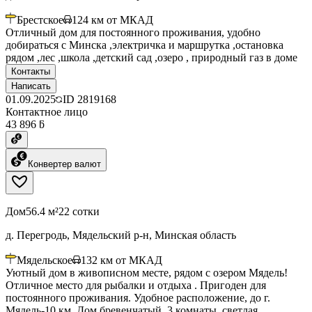
Брестское
124
км от МКАД
Отличный дом для постоянного проживания, удобно
добираться с Минска ,электричка и маршрутка ,остановка
рядом ,лес ,школа ,детский сад ,озеро , природный газ в доме
Контакты
Написать
01.09.2025
ID
2819168
Контактное лицо
43 896 ƃ
Конвертер валют
Дом
56.4 м²
22 сотки
д. Перегродь, Мядельский р-н, Минская область
Мядельское
132
км от МКАД
Уютный дом в живописном месте, рядом с озером Мядель!
Отличное место для рыбалки и отдыха . Пригоден для
постоянного проживания. Удобное расположение, до г.
Мядель-10 км. Дом бревенчатый, 3 комнаты, светлая