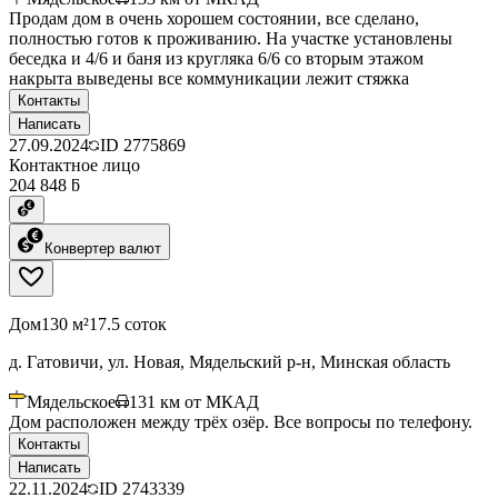
Продам дом в очень хорошем состоянии, все сделано,
полностью готов к проживанию. На участке установлены
беседка и 4/6 и баня из кругляка 6/6 со вторым этажом
накрыта выведены все коммуникации лежит стяжка
Контакты
Написать
27.09.2024
ID
2775869
Контактное лицо
204 848 ƃ
Конвертер валют
Дом
130 м²
17.5 соток
д. Гатовичи, ул. Новая, Мядельский р-н, Минская область
Мядельское
131
км от МКАД
Дом расположен между трёх озёр. Все вопросы по телефону.
Контакты
Написать
22.11.2024
ID
2743339