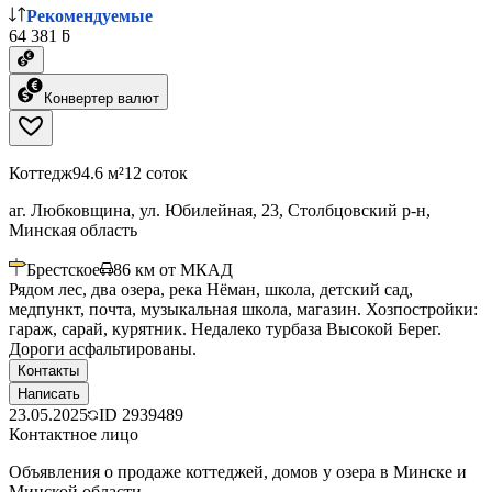
Рекомендуемые
64 381 ƃ
Конвертер валют
Коттедж
94.6 м²
12 соток
аг. Любковщина, ул. Юбилейная, 23, Столбцовский р-н,
Минская область
Брестское
86
км от МКАД
Рядом лес, два озера, река Нёман, школа, детский сад,
медпункт, почта, музыкальная школа, магазин. Хозпостройки:
гараж, сарай, курятник. Недалеко турбаза Высокой Берег.
Дороги асфальтированы.
Контакты
Написать
23.05.2025
ID
2939489
Контактное лицо
Объявления о продаже коттеджей, домов у озера в Минске и
Минской области