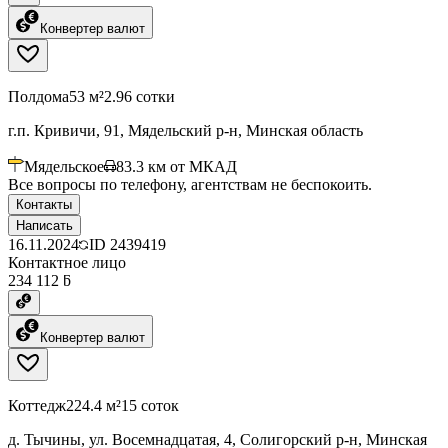
Конвертер валют
Полдома
53 м²
2.96 сотки
г.п. Кривичи, 91, Мядельский р-н, Минская область
Мядельское
83.3
км от МКАД
Все вопросы по телефону, агентствам не беспокоить.
Контакты
Написать
16.11.2024
ID
2439419
Контактное лицо
234 112 ƃ
Конвертер валют
Коттедж
224.4 м²
15 соток
д. Тычины, ул. Восемнадцатая, 4, Солигорский р-н, Минская