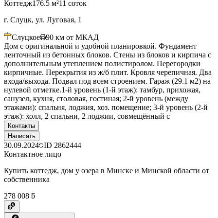
Коттедж
176.5 м²
11 соток
г. Слуцк, ул. Луговая, 1
Слуцкое
90
км от МКАД
Дом с оригинальной и удобной планировкой. Фундамент
ленточный из бетонных блоков. Стены из блоков и кирпича с
дополнительным утеплением полистиролом. Перегородки
кирпичные. Перекрытия из ж/б плит. Кровля черепичная. Два
входа/выхода. Подвал под всем строением. Гараж (29.1 м2) на
нулевой отметке.1-й уровень (1-й этаж): тамбур, прихожая,
санузел, кухня, столовая, гостиная; 2-й уровень (между
этажами): спальня, лоджия, хоз. помещение; 3-й уровень (2-й
этаж): холл, 2 спальни, 2 лоджии, совмещённый с
Контакты
Написать
30.09.2024
ID
2862444
Контактное лицо
Купить коттедж, дом у озера в Минске и Минской области от
собственника
278 008 ƃ