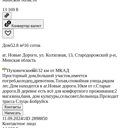
13 169 ƃ
Конвертер валют
Дом
52.8 м²
16 соток
аг. Новые Дороги, ул. Колхозная, 13, Стародорожский р-н,
Минская область
Пуховичское
132
км от МКАД
Просторный дом,большой участок,имеется
погреб,колодец,древотник.Тихая,спокойная улица,рядом
лес.Дом находится в аг.Новые дороги.10км от г.Старые
дороги.В деревне есть всё для комфортного проживания:2
магазина,баня, дом культуры,сельсовет,больница.Проходит
трасса Слуцк-Бобруйск
Контакты
Написать
11.09.2024
ID
2898850
Контактное лицо