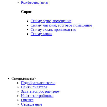
Конференц-залы
Спрос
Сниму офис, помещение
Сниму магазин, торговое помещение
Сниму склад, производство
Сниму гараж
Специалисты
Подобрать агентство
Найти риэлтера
Задать вопрос риэлтеру
Найти застройщика
Оценка
Страхование