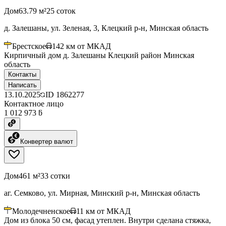
Дом
63.79 м²
25 соток
д. Залешаны, ул. Зеленая, 3, Клецкий р-н, Минская область
Брестское
142
км от МКАД
Кирпичный дом д. Залешаны Клецкий район Минская
область
Контакты
Написать
13.10.2025
ID
1862277
Контактное лицо
1 012 973 ƃ
Конвертер валют
Дом
461 м²
33 сотки
аг. Семково, ул. Мирная, Минский р-н, Минская область
Молодечненское
11
км от МКАД
Дом из блока 50 см, фасад утеплен. Внутри сделана стяжка,