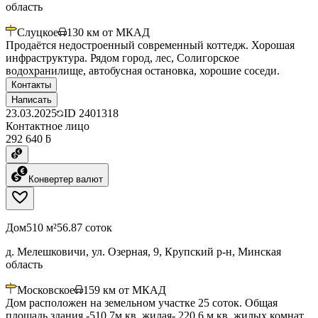
область
Слуцкое
130
км от МКАД
Продаётся недостроенный современный коттедж. Хорошая
инфраструктура. Рядом город, лес, Солигорское
водохранилище, автобусная остановка, хорошие соседи.
Контакты
Написать
23.03.2025
ID
2401318
Контактное лицо
292 640 ƃ
Конвертер валют
Дом
510 м²
56.87 соток
д. Мелешковичи, ул. Озерная, 9, Крупский р-н, Минская
область
Московское
159
км от МКАД
Дом расположен на земельном участке 25 соток. Общая
площадь здания -510,7м.кв, жилая- 220.6 м.кв, жилых комнат