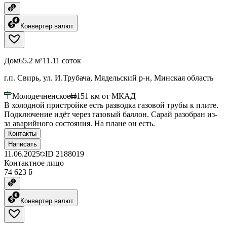
Конвертер валют
Дом
65.2 м²
11.11 соток
г.п. Свирь, ул. И.Трубача, Мядельский р-н, Минская область
Молодечненское
151
км от МКАД
В холодной пристройке есть разводка газовой трубы к плите.
Подключение идёт через газовый баллон. Сарай разобран из-
за аварийного состояния. На плане он есть.
Контакты
Написать
11.06.2025
ID
2188019
Контактное лицо
74 623 ƃ
Конвертер валют