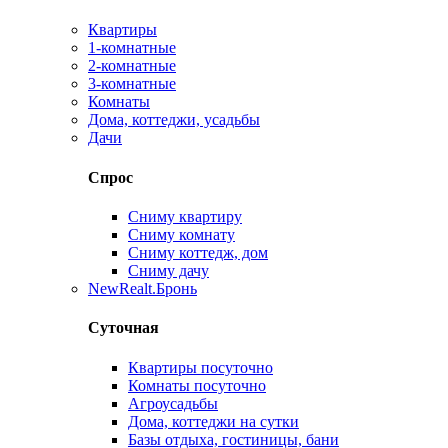
Квартиры
1-комнатные
2-комнатные
3-комнатные
Комнаты
Дома, коттеджи, усадьбы
Дачи
Спрос
Сниму квартиру
Сниму комнату
Сниму коттедж, дом
Сниму дачу
New
Realt.Бронь
Суточная
Квартиры посуточно
Комнаты посуточно
Агроусадьбы
Дома, коттеджи на сутки
Базы отдыха, гостиницы, бани