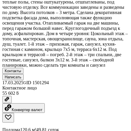
теплые полы, стены оштукатурены, отшпатлеваны, под
чистовую отделку. Все коммуникации заведены и разведены
по дому. Высота потолков – 3 метра. Сделана декоративная
подсветка фасада дома, выполняющая также функцию
освещения участка. Отапливаемый гараж на две машины,
перед гаражом большой навес. Круглогодичный подъезд к
дому, асфальтирован. Дом в четыре уровня: Цокольный этаж –
топочная, мастерская, овощехранилище, сауна, зона отдыха,
душ, туалет. 1-й этаж – прихожая, гараж, санузел, кухня-
гостиная с камином, крыльцо 7х5 м, терраса 6х12 м. Под
крыльцом и террасой – погреб. 2-й этаж – три спальни, две
гостевые, санузел, балкон 3х12 м. 3-й этаж – свободной
планировки, можно сделать три комнаты и санузел
Контакты
Написать
17.03.2025
ID
1501294
Контактное лицо
55 602 ƃ
Конвертер валют
Полдома
120.6 м²
49.81 соток