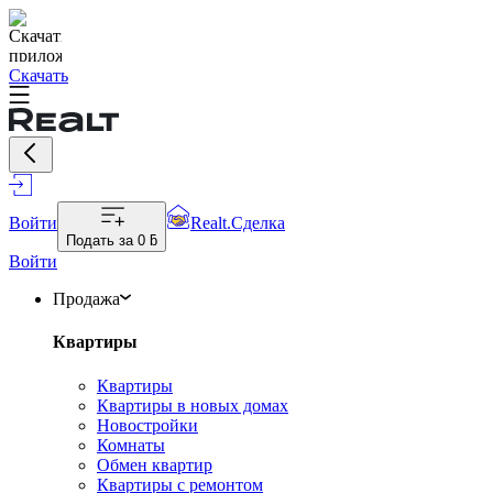
Скачать
Войти
Realt.Сделка
Подать за
0 ƃ
Войти
Продажа
Квартиры
Квартиры
Квартиры в новых домах
Новостройки
Комнаты
Обмен квартир
Квартиры с ремонтом