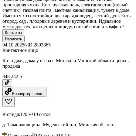
просторная кухня. Есть русская печь, электричество (новый
счетчик), газовая плита , местная канализация, туалет в доме.
Имеются хоз.постройки: два сарая,колодец, летний душ. Есть
огород, сад , плодовые деревья и кустарники. Идеальное
место для тех, кто ценит природу, спокойствие и комфорт!
Контакты
Написать
04.10.2025
ID
2803865
Контактное лицо
Коттеджи, дома у озера в Минске и Минской области цены -
продажа
348 242 ƃ
Конвертер валют
Коттедж
120 м²
10 соток
д. Тимошковщина, Мядельский р-н, Минская область
Мядельское
133
км от МКАД