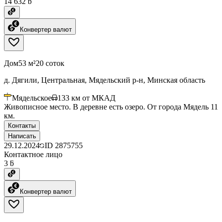
14 632 ƃ
Конвертер валют
Дом
53 м²
20 соток
д. Дягили, Центральная, Мядельский р-н, Минская область
Мядельское
133
км от МКАД
Живописное место. В деревне есть озеро. От города Мядель 11
км.
Контакты
Написать
29.12.2024
ID
2875755
Контактное лицо
3 ƃ
Конвертер валют