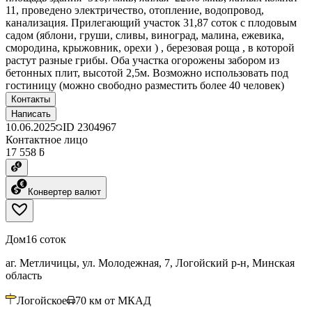
11, проведено электричество, отопление, водопровод,
канализация. Прилегающий участок 31,87 соток с плодовым
садом (яблони, груши, сливы, виноград, малина, ежевика,
смородина, крыжовник, орехи ) , березовая роща , в которой
растут разные грибы. Оба участка огорожены забором из
бетонных плит, высотой 2,5м. Возможно использовать под
гостиницу (можно свободно разместить более 40 человек)
Контакты
Написать
10.06.2025
ID
2304967
Контактное лицо
17 558 ƃ
Конвертер валют
Дом
16 соток
аг. Метличицы, ул. Молодежная, 7, Логойский р-н, Минская
область
Логойское
70
км от МКАД