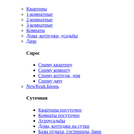
Квартиры
1-комнатные
2-комнатные
3-комнатные
Комнаты
Дома, коттеджи, усадьбы
Дачи
Спрос
Сниму квартиру
Сниму комнату
Сниму коттедж, дом
Сниму дачу
New
Realt.Бронь
Суточная
Квартиры посуточно
Комнаты посуточно
Агроусадьбы
Дома, коттеджи на сутки
Базы отдыха, гостиницы, бани