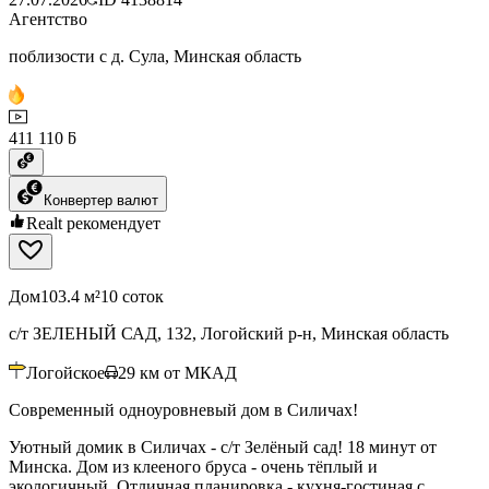
Агентство
поблизости с д. Сула, Минская область
411 110 ƃ
Конвертер валют
Realt рекомендует
Дом
103.4 м²
10 соток
с/т ЗЕЛЕНЫЙ САД, 132, Логойский р-н, Минская область
Логойское
29
км от МКАД
Современный одноуровневый дом в Силичах!
Уютный домик в Силичах - с/т Зелёный сад! 18 минут от
Минска. Дом из клееного бруса - очень тёплый и
экологичный. Отличная планировка - кухня-гостиная с