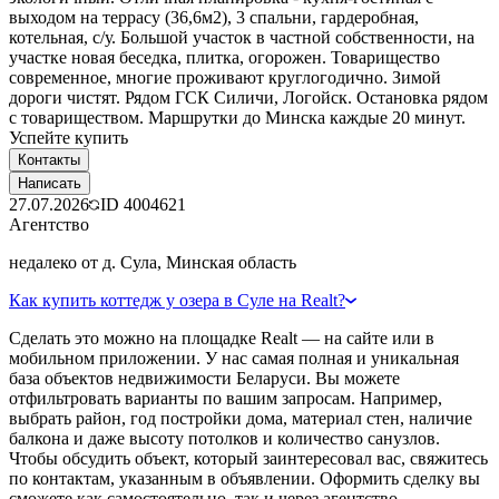
выходом на террасу (36,6м2), 3 спальни, гардеробная,
котельная, с/у. Большой участок в частной собственности, на
участке новая беседка, плитка, огорожен. Товарищество
современное, многие проживают круглогодично. Зимой
дороги чистят. Рядом ГСК Силичи, Логойск. Остановка рядом
с товариществом. Маршрутки до Минска каждые 20 минут.
Успейте купить
Контакты
Написать
27.07.2026
ID
4004621
Агентство
недалеко от д. Сула, Минская область
Как купить коттедж у озера в Суле на Realt?
Сделать это можно на площадке Realt — на сайте или в
мобильном приложении. У нас самая полная и уникальная
база объектов недвижимости Беларуси. Вы можете
отфильтровать варианты по вашим запросам. Например,
выбрать район, год постройки дома, материал стен, наличие
балкона и даже высоту потолков и количество санузлов.
Чтобы обсудить объект, который заинтересовал вас, свяжитесь
по контактам, указанным в объявлении. Оформить сделку вы
сможете как самостоятельно, так и через агентство.