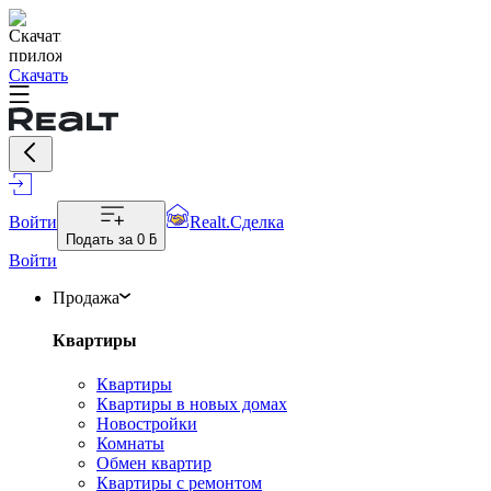
Скачать
Войти
Realt.Сделка
Подать за
0 ƃ
Войти
Продажа
Квартиры
Квартиры
Квартиры в новых домах
Новостройки
Комнаты
Обмен квартир
Квартиры с ремонтом