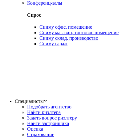
Конференц-залы
Спрос
Сниму офис, помещение
Сниму магазин, торговое помещение
Сниму склад, производство
Сниму гараж
Специалисты
Подобрать агентство
Найти риэлтера
Задать вопрос риэлтеру
Найти застройщика
Оценка
Страхование