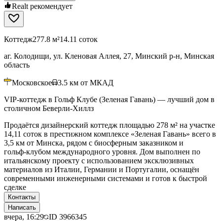
Realt рекомендует
Коттедж
277.8 м²
14.11 соток
аг. Колодищи, ул. Кленовая Аллея, 27, Минский р-н, Минская
область
Московское
3.5
км от МКАД
VIP-коттедж в Гольф Клубе (Зеленая Гавань) — лучший дом в
столичном Беверли-Хиллз
Продаётся дизайнерский коттедж площадью 278 м² на участке
14,11 соток в престижном комплексе «Зеленая Гавань» всего в
3,5 км от Минска, рядом с биосферным заказником и
гольф‑клубом международного уровня. Дом выполнен по
итальянскому проекту с использованием эксклюзивных
материалов из Италии, Германии и Португалии, оснащён
современными инженерными системами и готов к быстрой
сделке
Контакты
Написать
вчера, 16:29
ID
3966345