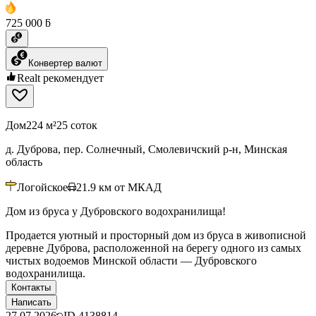
725 000 ƃ
Конвертер валют
Realt рекомендует
Дом
224 м²
25 соток
д. Дуброва, пер. Солнечный, Смолевичский р-н, Минская
область
Логойское
21.9
км от МКАД
Дом из бруса у Дубровского водохранилища!
Продается уютный и просторный дом из бруса в живописной
деревне Дуброва, расположенной на берегу одного из самых
чистых водоемов Минской области — Дубровского
водохранилища.
Контакты
Написать
27.07.2026
ID
4138814