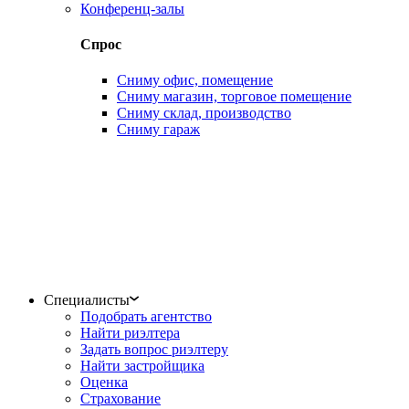
Конференц-залы
Спрос
Сниму офис, помещение
Сниму магазин, торговое помещение
Сниму склад, производство
Сниму гараж
Специалисты
Подобрать агентство
Найти риэлтера
Задать вопрос риэлтеру
Найти застройщика
Оценка
Страхование