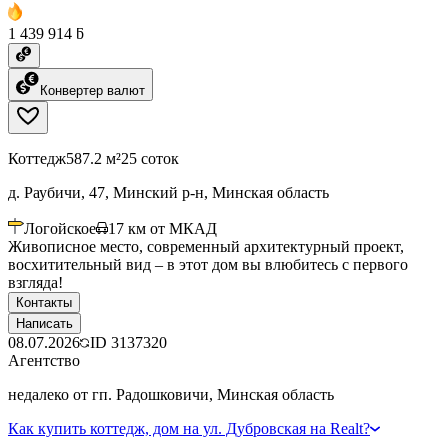
1 439 914 ƃ
Конвертер валют
Коттедж
587.2 м²
25 соток
д. Раубичи, 47, Минский р-н, Минская область
Логойское
17
км от МКАД
Живописное место, современный архитектурный проект,
восхитительный вид – в этот дом вы влюбитесь с первого
взгляда!
Контакты
Написать
08.07.2026
ID
3137320
Агентство
недалеко от гп. Радошковичи, Минская область
Как купить коттедж, дом на ул. Дубровская на Realt?