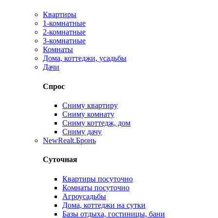
Квартиры
1-комнатные
2-комнатные
3-комнатные
Комнаты
Дома, коттеджи, усадьбы
Дачи
Спрос
Сниму квартиру
Сниму комнату
Сниму коттедж, дом
Сниму дачу
New
Realt.Бронь
Суточная
Квартиры посуточно
Комнаты посуточно
Агроусадьбы
Дома, коттеджи на сутки
Базы отдыха, гостиницы, бани