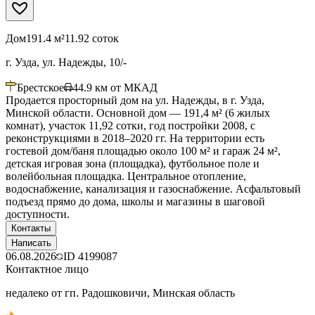
Дом
191.4 м²
11.92 соток
г. Узда, ул. Надежды, 10/-
Брестское
44.9
км от МКАД
Продается просторный дом на ул. Надежды, в г. Узда,
Минской области. Основной дом — 191,4 м² (6 жилых
комнат), участок 11,92 сотки, год постройки 2008, с
реконструкциями в 2018–2020 гг. На территории есть
гостевой дом/баня площадью около 100 м² и гараж 24 м²,
детская игровая зона (площадка), футбольное поле и
волейбольная площадка. Центральное отопление,
водоснабжение, канализация и газоснабжение. Асфальтовый
подъезд прямо до дома, школы и магазины в шаговой
доступности.
Контакты
Написать
06.08.2026
ID
4199087
Контактное лицо
недалеко от гп. Радошковичи, Минская область