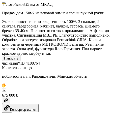
Логойское
5
км от МКАД
Продам дом 150м2 из вековой зимней сосны ручной рубки
Экологичность и гипоаллергенность 100%. 3 спальни, 2
санузла, гардеробная, кабинет, балкон, терраса. Диаметр
бревен 35-40см. Полностью готов к проживанию. Асфальт до
участка. Сигнализация МВД РБ. Благоустройство выполнено.
Обработан и загерметизирован Permachink США. Крыша
композитная черепица METROBOND Бельгия. Утепление
эковата. Окна дуб, фурнитура Roto Германия. Пол паркет
красное дерево мербау и т.п.
Написать
час назад
ID
4188764
Контактное лицо
поблизости с гп. Радошковичи, Минская область
675 000 ƃ
Конвертер валют