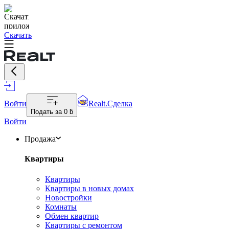
Скачать
Войти
Realt.Сделка
Подать за
0 ƃ
Войти
Продажа
Квартиры
Квартиры
Квартиры в новых домах
Новостройки
Комнаты
Обмен квартир
Квартиры с ремонтом