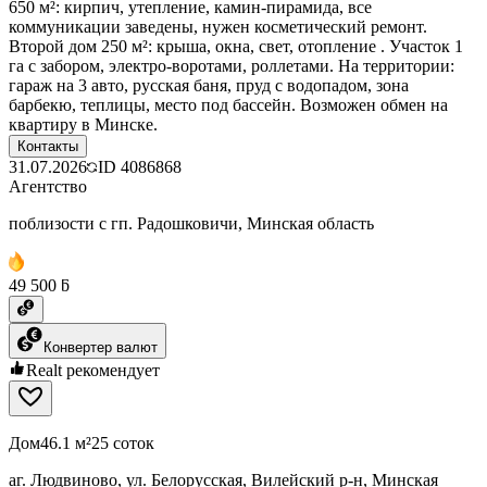
650 м²: кирпич, утепление, камин-пирамида, все
коммуникации заведены, нужен косметический ремонт.
Второй дом 250 м²: крыша, окна, свет, отопление . Участок 1
га с забором, электро-воротами, роллетами. На территории:
гараж на 3 авто, русская баня, пруд с водопадом, зона
барбекю, теплицы, место под бассейн. Возможен обмен на
квартиру в Минске.
Контакты
31.07.2026
ID
4086868
Агентство
поблизости с гп. Радошковичи, Минская область
49 500 ƃ
Конвертер валют
Realt рекомендует
Дом
46.1 м²
25 соток
аг. Людвиново, ул. Белорусская, Вилейский р-н, Минская