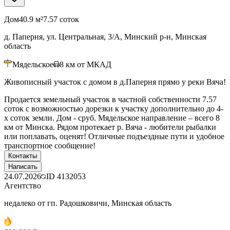
Дом
40.9 м²
7.57 соток
д. Паперня, ул. Центральная, 3/А, Минский р-н, Минская
область
Мядельское
8
км от МКАД
Живописный участок с домом в д.Паперня прямо у реки Вяча!
Продается земельный участок в частной собственности 7.57
соток с возможностью дорезки к участку дополнительно до 4-
х соток земли. Дом - сруб. Мядельское направление – всего 8
км от Минска. Рядом протекает р. Вяча - любители рыбалки
или поплавать, оценят! Отличные подъездные пути и удобное
транспортное сообщение!
Контакты
Написать
24.07.2026
ID
4132053
Агентство
недалеко от гп. Радошковичи, Минская область