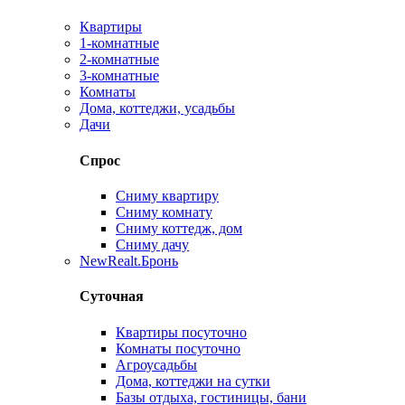
Квартиры
1-комнатные
2-комнатные
3-комнатные
Комнаты
Дома, коттеджи, усадьбы
Дачи
Спрос
Сниму квартиру
Сниму комнату
Сниму коттедж, дом
Сниму дачу
New
Realt.Бронь
Суточная
Квартиры посуточно
Комнаты посуточно
Агроусадьбы
Дома, коттеджи на сутки
Базы отдыха, гостиницы, бани