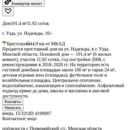
Конвертер валют
Дом
191.4 м²
11.92 соток
г. Узда, ул. Надежды, 10/-
Брестское
44.9
км от МКАД
Продается просторный дом на ул. Надежды, в г. Узда,
Минской области. Основной дом — 191,4 м² (6 жилых
комнат), участок 11,92 сотки, год постройки 2008, с
реконструкциями в 2018–2020 гг. На территории есть
гостевой дом/баня площадью около 100 м² и гараж 24 м²,
детская игровая зона (площадка), футбольное поле и
волейбольная площадка. Центральное отопление,
водоснабжение, канализация и газоснабжение. Асфальтовый
подъезд прямо до дома, школы и магазины в шаговой
доступности.
Контакты
Написать
вчера, 15:32
ID
4199087
Контактное лицо
поблизости с Первомайский с/с, Минская область