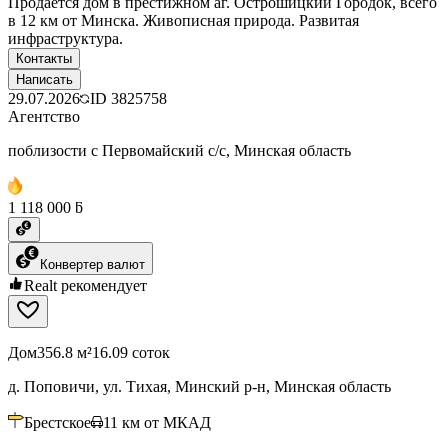
Продается дом в престижном аг. Острошицкий Городок, всего
в 12 км от Минска. Живописная природа. Развитая
инфраструктура.
Контакты
Написать
29.07.2026
ID
3825758
Агентство
поблизости с Первомайский с/с, Минская область
1 118 000 ƃ
Конвертер валют
Realt рекомендует
Дом
356.8 м²
16.09 соток
д. Поповичи, ул. Тихая, Минский р-н, Минская область
Брестское
11
км от МКАД