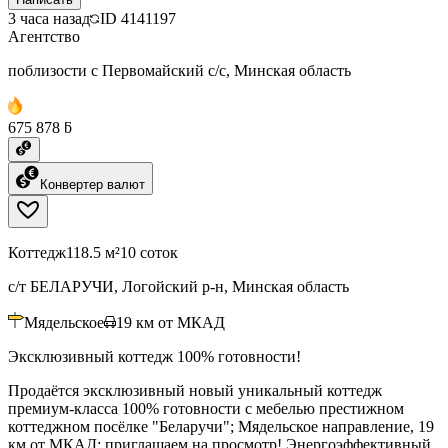
3 часа назад
ID
4141197
Агентство
поблизости с Первомайский с/с, Минская область
675 878 ƃ
Конвертер валют
Коттедж
118.5 м²
10 соток
с/т БЕЛАРУЧИ, Логойский р-н, Минская область
Мядельское
19
км от МКАД
Эксклюзивный коттедж 100% готовности!
Продаётся эксклюзивный новый уникальный коттедж
премиум-класса 100% готовности с мебелью престижном
коттеджном посёлке "Беларучи"; Мядельское направление, 19
км от МКАД; приглашаем на просмотр! Энергоэффективный