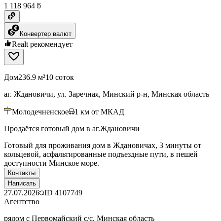
1 118 964 ƃ
Конвертер валют
Realt рекомендует
Дом
236.9 м²
10 соток
аг. Ждановичи, ул. Заречная, Минский р-н, Минская область
Молодечненское
1
км от МКАД
Продаётся готовый дом в аг.Ждановичи
Готовый для проживания дом в Ждановичах, 3 минуты от
кольцевой, асфальтированные подъездные пути, в пешей
доступности Минское море.
Контакты
Написать
27.07.2026
ID
4107749
Агентство
рядом с Первомайский с/с, Минская область