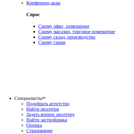
Конференц-залы
Спрос
Сниму офис, помещение
Сниму магазин, торговое помещение
Сниму склад, производство
Сниму гараж
Специалисты
Подобрать агентство
Найти риэлтера
Задать вопрос риэлтеру
Найти застройщика
Оценка
Страхование