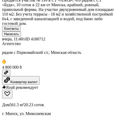
Продается участок № 199 в СТ «Алеся», что рядом с СТ
«Буда», 10 соток в 22 км от Минска, крайний, ровный,
правильной формы. На участке двухуровневый дом площадью
110 м2. Без учета террасы - 18 м2 и хозяйственной постройкой
6х4, с заведенной канализацией и водой, под баню либо
гостевой дом.
Контакты
Написать
вчера, 11:46
ID
4180712
Агентство
рядом с Первомайский с/с, Минская область
4 800 000 ƃ
Конвертер валют
Realt рекомендует
Дом
561.5 м²
20.23 соток
г. Минск, ул. Миколаевская