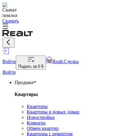
Скачать
Войти
Realt.Сделка
Подать за
0 ƃ
Войти
Продажа
Квартиры
Квартиры
Квартиры в новых домах
Новостройки
Комнаты
Обмен квартир
Квартиры с ремонтом