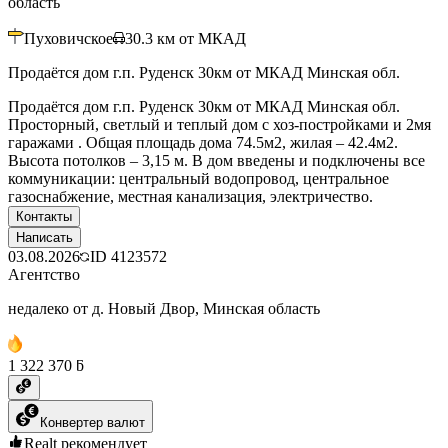
область
Пуховичское
30.3
км от МКАД
Продаётся дом г.п. Руденск 30км от МКАД Минская обл.
Продаётся дом г.п. Руденск 30км от МКАД Минская обл.
Просторный, светлый и теплый дом с хоз-постройками и 2мя
гаражами . Общая площадь дома 74.5м2, жилая – 42.4м2.
Высота потолков – 3,15 м. В дом введены и подключены все
коммуникации: центральный водопровод, центральное
газоснабжение, местная канализация, электричество.
Контакты
Написать
03.08.2026
ID
4123572
Агентство
недалеко от д. Новый Двор, Минская область
1 322 370 ƃ
Конвертер валют
Realt рекомендует