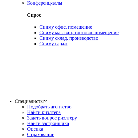
Конференц-залы
Спрос
Сниму офис, помещение
Сниму магазин, торговое помещение
Сниму склад, производство
Сниму гараж
Специалисты
Подобрать агентство
Найти риэлтера
Задать вопрос риэлтеру
Найти застройщика
Оценка
Страхование