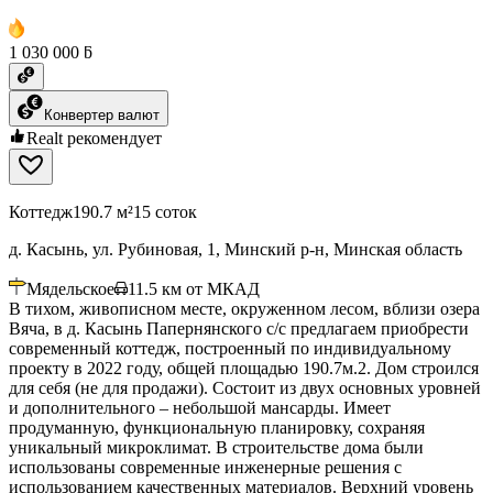
1 030 000 ƃ
Конвертер валют
Realt рекомендует
Коттедж
190.7 м²
15 соток
д. Касынь, ул. Рубиновая, 1, Минский р-н, Минская область
Мядельское
11.5
км от МКАД
В тихом, живописном месте, окруженном лесом, вблизи озера
Вяча, в д. Касынь Папернянского с/с предлагаем приобрести
современный коттедж, построенный по индивидуальному
проекту в 2022 году, общей площадью 190.7м.2. Дом строился
для себя (не для продажи). Состоит из двух основных уровней
и дополнительного – небольшой мансарды. Имеет
продуманную, функциональную планировку, сохраняя
уникальный микроклимат. В строительстве дома были
использованы современные инженерные решения с
использованием качественных материалов. Верхний уровень