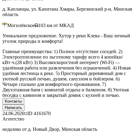
д. Капланцы, ул. Капитана Хмары, Березинский р-н, Минская
область
Могилёвское
103
км от МКАД
Уникальное предложение. Хутор у реки Клева - Ваш личный
уголок природы и комфорта!
Главные преимущества: 1) Полное отсутствие соседей. 2)
Электроотопление по льготному тарифу всего 4 копейки/
кВт·ч.(28 кВт) 3) Высокоскоростной интернет (Wi-Fi) —
удалённая работа или развлечения без ограничений. 4) Новая
удобная лестница к реке. 5) Просторный деревянный дом с
уютной русской печью, душем, санузлом и бойлером. 6)
Четыре спальни для комфортного проживания. 7)
Двухэтажная баня с комнатой отдыха и балконом. 8) Уютная
беседка с камином и закрытый домик с кухней и печью.
Контакты
Написать
24.06.2026
ID
4161670
Агентство
недалеко от д. Новый Двор, Минская область