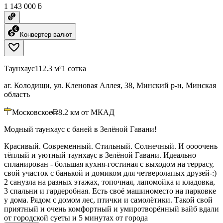
1 143 000 ƃ
Конвертер валют
Таунхаус
112.3 м²
1 сотка
аг. Колодищи, ул. Кленовая Аллея, 38, Минский р-н, Минская
область
Московское
8.2
км от МКАД
Модный таунхаус с баней в Зелёной Гавани!
Красивый. Современный. Стильный. Солнечный. И оооочень
тёплый и уютный таунхаус в Зелёной Гавани. Идеально
спланирован - большая кухня-гостиная с выходом на террасу,
свой участок с банькой и домиком для четверолапых друзей-:)
2 санузла на разных этажах, топочная, лапомойка и кладовка,
3 спальни и гардеробная. Есть своё машиноместо на парковке
у дома. Рядом с домом лес, птички и самолётики. Такой свой
приятный и очень комфортный и умиротворённый вайб вдали
от городской суеты и 5 минутах от города