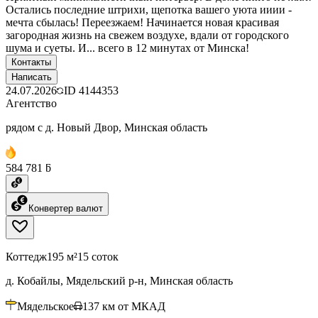
Остались последние штрихи, щепотка вашего уюта ииии -
мечта сбылась! Переезжаем! Начинается новая красивая
загородная жизнь на свежем воздухе, вдали от городского
шума и суеты. И... всего в 12 минутах от Минска!
Контакты
Написать
24.07.2026
ID
4144353
Агентство
рядом с д. Новый Двор, Минская область
584 781 ƃ
Конвертер валют
Коттедж
195 м²
15 соток
д. Кобайлы, Мядельский р-н, Минская область
Мядельское
137
км от МКАД