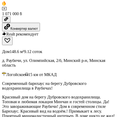
1 071 000 ƃ
Конвертер валют
Realt рекомендует
Дом
148.6 м²
9.12 соток
д. Раубичи, ул. Олимпийская, 2/б, Минский р-н, Минская
область
Логойское
15
км от МКАД
Современный барнхаус на берегу Дубровского
водохранилища в Раубичах!
Красивый дом на берегу Дубровского водохранилища.
Топовая и любимая локация Минчан и гостей столицы. Да!
Это завораживающие Раубичи! Дом в современном стиле
Барнхаус. Красивый вид на водоём.! Примыкает к лесу.
Приятный минималистичный интерьер. В доме никто не жил!