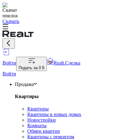
Скачать
Войти
Realt.Сделка
Подать за
0 ƃ
Войти
Продажа
Квартиры
Квартиры
Квартиры в новых домах
Новостройки
Комнаты
Обмен квартир
Квартиры с ремонтом