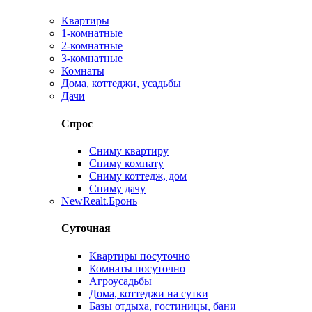
Квартиры
1-комнатные
2-комнатные
3-комнатные
Комнаты
Дома, коттеджи, усадьбы
Дачи
Спрос
Сниму квартиру
Сниму комнату
Сниму коттедж, дом
Сниму дачу
New
Realt.Бронь
Суточная
Квартиры посуточно
Комнаты посуточно
Агроусадьбы
Дома, коттеджи на сутки
Базы отдыха, гостиницы, бани