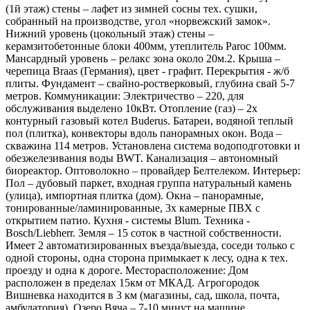
(1й этаж) стены – лафет из зимней сосны тех. сушки,
собранный на производстве, угол «норвежский замок».
Нижний уровень (цокольный этаж) стены –
керамзитобетонные блоки 400мм, утеплитель Paroc 100мм.
Мансардный уровень – релакс зона около 20м.2. Крыша –
черепица Braas (Германия), цвет - графит. Перекрытия - ж/б
плиты. Фундамент – свайно-ростверковый, глубина свай 5-7
метров. Коммуникации: Электричество – 220, для
обслуживания выделено 10кВт. Отопление (газ) – 2х
контурный газовый котел Buderus. Батареи, водяной теплый
пол (плитка), конвекторы вдоль панорамных окон. Вода –
скважина 114 метров. Установлена система водоподготовки и
обезжелезивания воды BWT. Канализация – автономный
биореактор. Оптоволокно – провайдер Белтелеком. Интерьер:
Пол – дубовый паркет, входная группа натуральный камень
(улица), импортная плитка (дом). Окна – панорамные,
тонированные/ламинированные, 3х камерные ПВХ с
открытием патио. Кухня - системы Blum. Техника -
Bosch/Liebherr. Земля – 15 соток в частной собственности.
Имеет 2 автоматизированных въезда/выезда, соседи только с
одной стороны, одна сторона примыкает к лесу, одна к тех.
проезду и одна к дороге. Месторасположение: Дом
расположен в пределах 15км от МКАД. Агрогородок
Вишневка находится в 3 км (магазины, сад, школа, почта,
амбулатория). Озеро Вяча – 7-10 минут на машине.