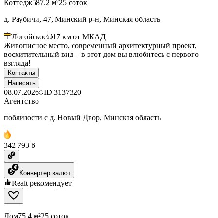
Коттедж
587.2 м²
25 соток
д. Раубичи, 47, Минский р-н, Минская область
Логойское
17
км от МКАД
Живописное место, современный архитектурный проект,
восхитительный вид – в этот дом вы влюбитесь с первого
взгляда!
Контакты
Написать
08.07.2026
ID
3137320
Агентство
поблизости с д. Новый Двор, Минская область
342 793 ƃ
Конвертер валют
Realt рекомендует
Дом
75.4 м²
25 соток