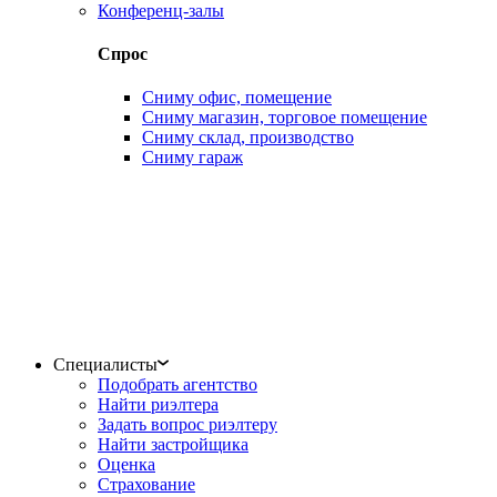
Конференц-залы
Спрос
Сниму офис, помещение
Сниму магазин, торговое помещение
Сниму склад, производство
Сниму гараж
Специалисты
Подобрать агентство
Найти риэлтера
Задать вопрос риэлтеру
Найти застройщика
Оценка
Страхование