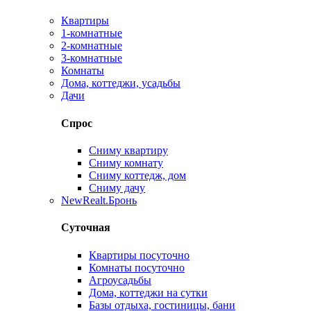
Квартиры
1-комнатные
2-комнатные
3-комнатные
Комнаты
Дома, коттеджи, усадьбы
Дачи
Спрос
Сниму квартиру
Сниму комнату
Сниму коттедж, дом
Сниму дачу
New
Realt.Бронь
Суточная
Квартиры посуточно
Комнаты посуточно
Агроусадьбы
Дома, коттеджи на сутки
Базы отдыха, гостиницы, бани