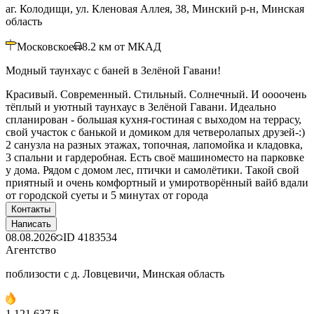
аг. Колодищи, ул. Кленовая Аллея, 38, Минский р-н, Минская
область
Московское
8.2
км от МКАД
Модный таунхаус с баней в Зелёной Гавани!
Красивый. Современный. Стильный. Солнечный. И оооочень
тёплый и уютный таунхаус в Зелёной Гавани. Идеально
спланирован - большая кухня-гостиная с выходом на террасу,
свой участок с банькой и домиком для четверолапых друзей-:)
2 санузла на разных этажах, топочная, лапомойка и кладовка,
3 спальни и гардеробная. Есть своё машиноместо на парковке
у дома. Рядом с домом лес, птички и самолётики. Такой свой
приятный и очень комфортный и умиротворённый вайб вдали
от городской суеты и 5 минутах от города
Контакты
Написать
08.08.2026
ID
4183534
Агентство
поблизости с д. Ловцевичи, Минская область
1 121 637 ƃ