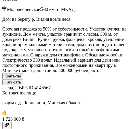
Молодечненское
80
км от МКАД
Дом на берегу р. Вилия возле леса!
Срочная продажа за 50% от себестоимости. Участок куплен на
аукционе. Дом мечты, участок граничит с лесом, 300 м. от
дома река Вилия. Ручная рубка, фальцевая кровля, утепление
кровли премиальными материалами, дом внутри подготовлен
под окраску, утеплен по технологии теплый шов финскими
материалами. Снаружи дом отшлифован. Обсадные коробки.
Электричество 380 вольт. Идеальный вариант для дачи или
постоянного проживания. Возможенобмен на квартиру в
Минске с моей доплатой до 400.000 рублей, авто!
Контакты
Написать
вчера, 20:49
ID
4146567
Контактное лицо
рядом с д. Ловцевичи, Минская область
1 725 000 ƃ