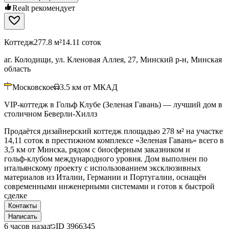
Realt рекомендует
Коттедж
277.8 м²
14.11 соток
аг. Колодищи, ул. Кленовая Аллея, 27, Минский р-н, Минская
область
Московское
3.5
км от МКАД
VIP-коттедж в Гольф Клубе (Зеленая Гавань) — лучший дом в
столичном Беверли-Хиллз
Продаётся дизайнерский коттедж площадью 278 м² на участке
14,11 соток в престижном комплексе «Зеленая Гавань» всего в
3,5 км от Минска, рядом с биосферным заказником и
гольф‑клубом международного уровня. Дом выполнен по
итальянскому проекту с использованием эксклюзивных
материалов из Италии, Германии и Португалии, оснащён
современными инженерными системами и готов к быстрой
сделке
Контакты
Написать
6 часов назад
ID
3966345