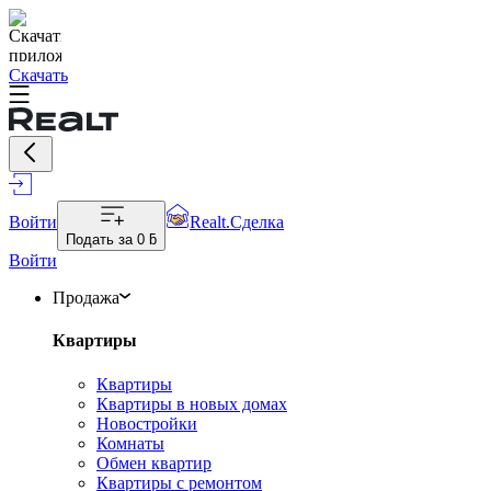
Скачать
Войти
Realt.Сделка
Подать за
0 ƃ
Войти
Продажа
Квартиры
Квартиры
Квартиры в новых домах
Новостройки
Комнаты
Обмен квартир
Квартиры с ремонтом