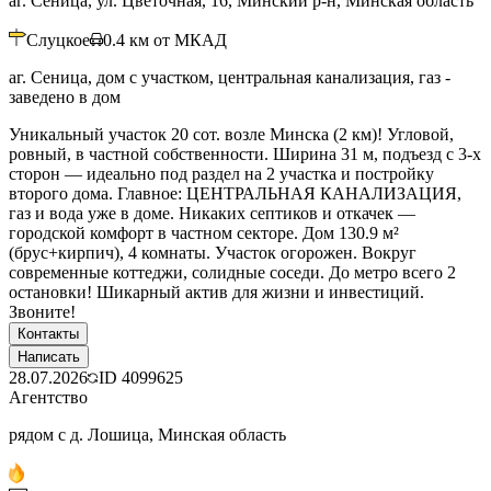
аг. Сеница, ул. Цветочная, 16, Минский р-н, Минская область
Слуцкое
0.4
км от МКАД
аг. Сеница, дом с участком, центральная канализация, газ -
заведено в дом
Уникальный участок 20 сот. возле Минска (2 км)! Угловой,
ровный, в частной собственности. Ширина 31 м, подъезд с 3-х
сторон — идеально под раздел на 2 участка и постройку
второго дома. Главное: ЦЕНТРАЛЬНАЯ КАНАЛИЗАЦИЯ,
газ и вода уже в доме. Никаких септиков и откачек —
городской комфорт в частном секторе. Дом 130.9 м²
(брус+кирпич), 4 комнаты. Участок огорожен. Вокруг
современные коттеджи, солидные соседи. До метро всего 2
остановки! Шикарный актив для жизни и инвестиций.
Звоните!
Контакты
Написать
28.07.2026
ID
4099625
Агентство
рядом с д. Лошица, Минская область