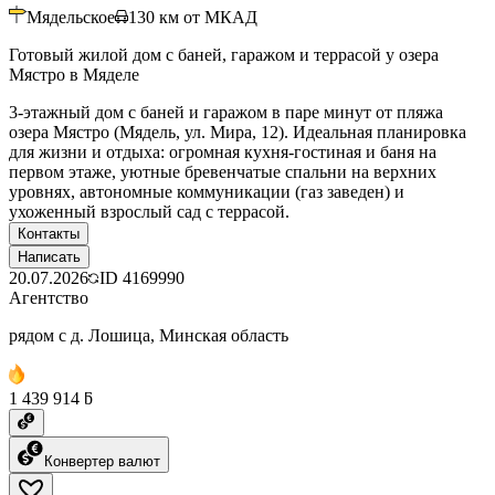
Мядельское
130
км от МКАД
Готовый жилой дом с баней, гаражом и террасой у озера
Мястро в Мяделе
3-этажный дом с баней и гаражом в паре минут от пляжа
озера Мястро (Мядель, ул. Мира, 12). Идеальная планировка
для жизни и отдыха: огромная кухня-гостиная и баня на
первом этаже, уютные бревенчатые спальни на верхних
уровнях, автономные коммуникации (газ заведен) и
ухоженный взрослый сад с террасой.
Контакты
Написать
20.07.2026
ID
4169990
Агентство
рядом с д. Лошица, Минская область
1 439 914 ƃ
Конвертер валют