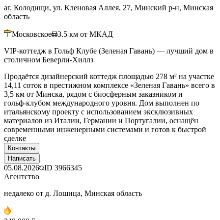
аг. Колодищи, ул. Кленовая Аллея, 27, Минский р-н, Минская
область
Московское
3.5
км от МКАД
VIP-коттедж в Гольф Клубе (Зеленая Гавань) — лучший дом в
столичном Беверли-Хиллз
Продаётся дизайнерский коттедж площадью 278 м² на участке
14,11 соток в престижном комплексе «Зеленая Гавань» всего в
3,5 км от Минска, рядом с биосферным заказником и
гольф‑клубом международного уровня. Дом выполнен по
итальянскому проекту с использованием эксклюзивных
материалов из Италии, Германии и Португалии, оснащён
современными инженерными системами и готов к быстрой
сделке
Контакты
Написать
05.08.2026
ID
3966345
Агентство
недалеко от д. Лошица, Минская область