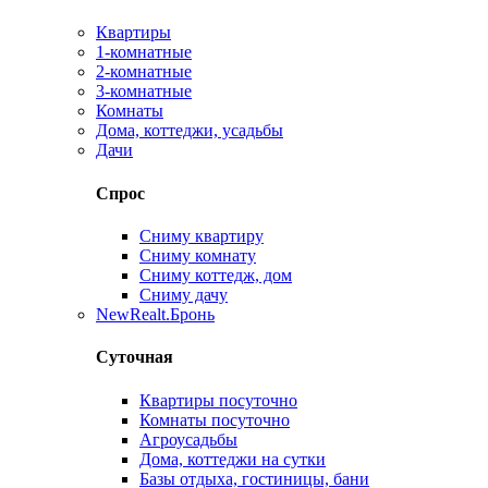
Квартиры
1-комнатные
2-комнатные
3-комнатные
Комнаты
Дома, коттеджи, усадьбы
Дачи
Спрос
Сниму квартиру
Сниму комнату
Сниму коттедж, дом
Сниму дачу
New
Realt.Бронь
Суточная
Квартиры посуточно
Комнаты посуточно
Агроусадьбы
Дома, коттеджи на сутки
Базы отдыха, гостиницы, бани