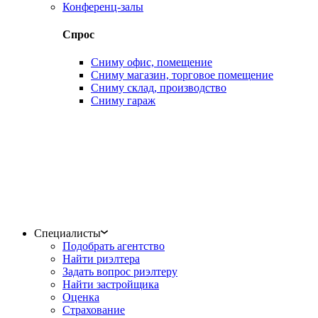
Конференц-залы
Спрос
Сниму офис, помещение
Сниму магазин, торговое помещение
Сниму склад, производство
Сниму гараж
Специалисты
Подобрать агентство
Найти риэлтера
Задать вопрос риэлтеру
Найти застройщика
Оценка
Страхование