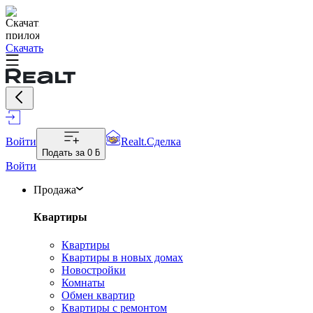
Скачать
Войти
Realt.Сделка
Подать за
0 ƃ
Войти
Продажа
Квартиры
Квартиры
Квартиры в новых домах
Новостройки
Комнаты
Обмен квартир
Квартиры с ремонтом