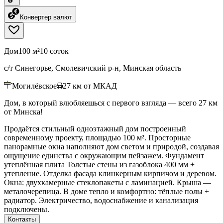
Конвертер валют
Дом
100 м²
10 соток
с/т Синегорье, Смолевичский р-н, Минская область
Могилёвское
27
км от МКАД
Дом, в который влюбляешься с первого взгляда — всего 27 км
от Минска!
Продаётся стильный одноэтажный дом построенный
современному проекту, площадью 100 м². Просторные
панорамные окна наполняют дом светом и природой, создавая
ощущение единства с окружающим пейзажем. Фундамент
утеплённая плита Толстые стены из газоблока 400 мм +
утепление. Отделка фасада клинкерным кирпичом и деревом.
Окна: двухкамерные стеклопакеты с ламинацией. Крыша —
металочерепица. В доме тепло и комфортно: тёплые полы +
радиатор. Электричество, водоснабжение и канализация
подключены.
Контакты