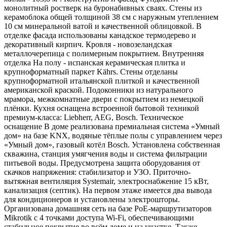
монолитный ростверк на буронабивных сваях. Стены из
керамоблока общей толщиной 38 см с наружным утеплением
10 см минеральной ватой и качественной облицовкой. В
отделке фасада использованы канадское термодерево и
декоративный кирпич. Кровля - новозеландская
металлочерепица с полимерным покрытием. Внутренняя
отделка На полу - испанская керамическая плитка и
крупноформатный паркет Kährs. Стены отделаны
крупноформатной итальянской плиткой и качественной
американской краской. Подоконники из натурального
мрамора, межкомнатные двери с покрытием из немецкой
плёнки. Кухня оснащена встроенной бытовой техникой
премиум-класса: Liebherr, AEG, Bosch. Техническое
оснащение В доме реализована премиальная система «Умный
дом» на базе KNX, водяные тёплые полы с управлением через
«Умный дом», газовый котёл Bosch. Установлена собственная
скважина, станция умягчения воды и система фильтрации
питьевой воды. Предусмотрена защита оборудования от
скачков напряжения: стабилизатор и УЗО. Приточно-
вытяжная вентиляция Systemair, электроснабжение 15 кВт,
канализация (септик). На первом этаже имеется два вывода
для кондиционеров и установлены электрошторы.
Организована домашняя сеть на базе PoE-маршрутизаторов
Mikrotik с 4 точками доступа Wi-Fi, обеспечивающими
стабильное покрытие во всём доме и на участке. Также