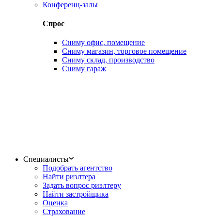
Конференц-залы
Спрос
Сниму офис, помещение
Сниму магазин, торговое помещение
Сниму склад, производство
Сниму гараж
Специалисты
Подобрать агентство
Найти риэлтера
Задать вопрос риэлтеру
Найти застройщика
Оценка
Страхование