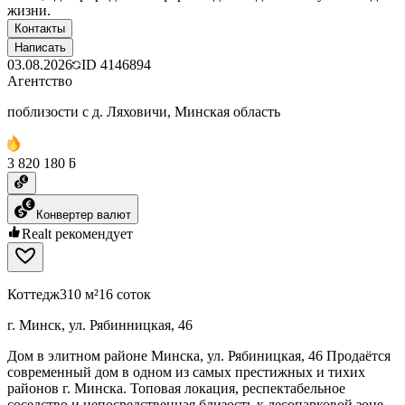
жизни.
Контакты
Написать
03.08.2026
ID
4146894
Агентство
поблизости с д. Ляховичи, Минская область
3 820 180 ƃ
Конвертер валют
Realt рекомендует
Коттедж
310 м²
16 соток
г. Минск, ул. Рябинницкая, 46
Дом в элитном районе Минска, ул. Рябиницкая, 46 Продаётся
современный дом в одном из самых престижных и тихих
районов г. Минска. Топовая локация, респектабельное
соседство и непосредственная близость к лесопарковой зоне