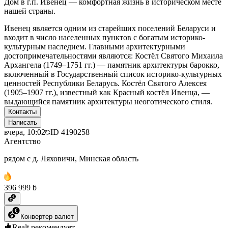
Дом в г.п. Ивенец — комфортная жизнь в историческом месте
нашей страны.
Ивенец является одним из старейших поселений Беларуси и
входит в число населенных пунктов с богатым историко-
культурным наследием. Главными архитектурными
достопримечательностями являются: Костёл Святого Михаила
Архангела (1749–1751 гг.) — памятник архитектуры барокко,
включенный в Государственный список историко-культурных
ценностей Республики Беларусь. Костёл Святого Алексея
(1905–1907 гг.), известный как Красный костёл Ивенца, —
выдающийся памятник архитектуры неоготического стиля.
Контакты
Написать
вчера, 10:02
ID
4190258
Агентство
рядом с д. Ляховичи, Минская область
396 999 ƃ
Конвертер валют
Realt рекомендует