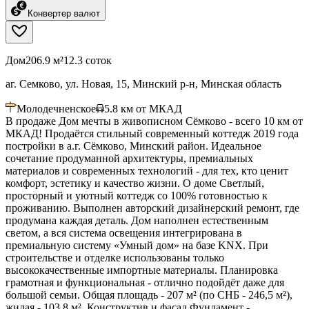
Конвертер валют
Дом
206.9 м²
12.3 соток
аг. Семково, ул. Новая, 15, Минский р-н, Минская область
Молодечненское
5.8
км от МКАД
В продаже Дом мечты в живописном Сёмково - всего 10 км от
МКАД! Продаётся стильный современный коттедж 2019 года
постройки в а.г. Сёмково, Минский район. Идеальное
сочетание продуманной архитектуры, премиальных
материалов и современных технологий - для тех, кто ценит
комфорт, эстетику и качество жизни. О доме Светлый,
просторный и уютный коттедж со 100% готовностью к
проживанию. Выполнен авторский дизайнерский ремонт, где
продумана каждая деталь. Дом наполнен естественным
светом, а вся система освещения интегрирована в
премиальную систему «Умный дом» на базе KNX. При
строительстве и отделке использованы только
высококачественные импортные материалы. Планировка
грамотная и функциональная - отлично подойдёт даже для
большой семьи. Общая площадь - 207 м² (по СНБ - 246,5 м²),
жилая - 103,8 м². Конструктив и фасад Фундамент -