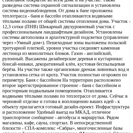
разведена система охранной сигнализации и установлена
система видеонаблюдения. От дома к бане проложена
теплотрасса - баня и бассейн отапливаются водяными
тёплыми полами от общей системы отопления дома. Участок -
12,3 сотки (ПНВ) Шикарный двухуровневый участок с
профессиональным ландшафтным дизайном. Установлены
системы автополива и архитектурной подсветки (управление
через «Умный дом»). Пешеходные зоны выложены польской
тротуарной плиткой, уровни участка соединяет каменная
лестница из монолитных блоков. Газон - английский,
рулонный. Высажены дизайнерские деревья и кустарники:
бонсай-ниваки, декоративный клён, кустовая беспыльцевая
берёза. На участке также организован дренаж ливневых вод и
установлена сетка от крота. Участок полностью огорожен по
периметру. Баня с бассейном На территории расположено
второе зарегистрированное строение - баня с бассейном и
просторным подвальным помещением. Отапливается
водяными тёплыми полами по теплотрассе от дома. Сейчас в
черновой отделке и готова к воплощению ваших идей - к
объекту прилагается готовый дизайн-проект. Инфраструктура
и расположение Удобный выезд на МКАД, отличное
транспортное сообщение - автобусы и маршрутки. Рядом
магазины, кафе, сауна, спортзал. В непосредственной
близости - СПА-комплекс «Сябры», многочисленные базы