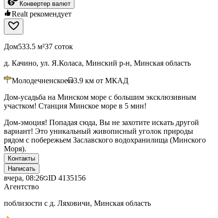
Конвертер валют
Realt рекомендует
Дом
533.5 м²
37 соток
д. Качино, ул. Я.Коласа, Минский р-н, Минская область
Молодечненское
3.9
км от МКАД
Дом-усадьба на Минском море с большим эксклюзивным
участком! Станция Минское море в 5 мин!
Дом-эмоция! Попадая сюда, Вы не захотите искать другой
вариант! Это уникальный живописный уголок природы
рядом с побережьем Заславского водохранилища (Минского
Моря).
Контакты
Написать
вчера, 08:26
ID
4135156
Агентство
поблизости с д. Ляховичи, Минская область