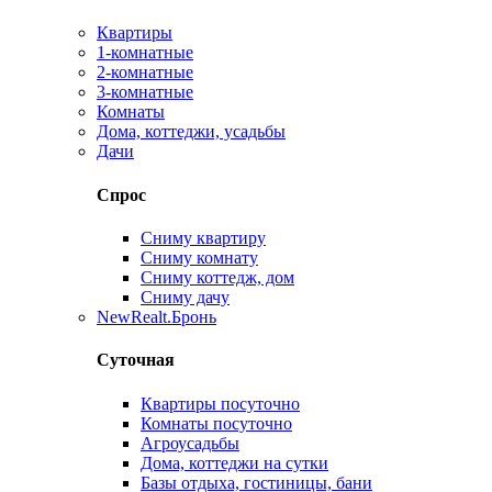
Квартиры
1-комнатные
2-комнатные
3-комнатные
Комнаты
Дома, коттеджи, усадьбы
Дачи
Спрос
Сниму квартиру
Сниму комнату
Сниму коттедж, дом
Сниму дачу
New
Realt.Бронь
Суточная
Квартиры посуточно
Комнаты посуточно
Агроусадьбы
Дома, коттеджи на сутки
Базы отдыха, гостиницы, бани