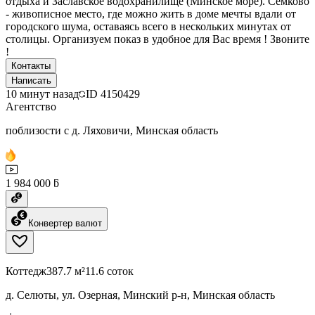
отдыха и Заславское водохранилище (Минское море). Сёмково
- живописное место, где можно жить в доме мечты вдали от
городского шума, оставаясь всего в нескольких минутах от
столицы. Организуем показ в удобное для Вас время ! Звоните
!
Контакты
Написать
10 минут назад
ID
4150429
Агентство
поблизости с д. Ляховичи, Минская область
1 984 000 ƃ
Конвертер валют
Коттедж
387.7 м²
11.6 соток
д. Селюты, ул. Озерная, Минский р-н, Минская область