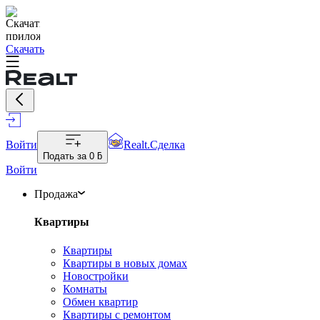
Скачать
Войти
Realt.Сделка
Подать за
0 ƃ
Войти
Продажа
Квартиры
Квартиры
Квартиры в новых домах
Новостройки
Комнаты
Обмен квартир
Квартиры с ремонтом