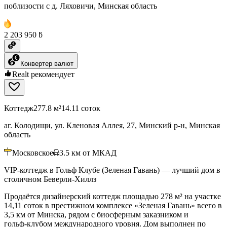
поблизости с д. Ляховичи, Минская область
2 203 950 ƃ
Конвертер валют
Realt рекомендует
Коттедж
277.8 м²
14.11 соток
аг. Колодищи, ул. Кленовая Аллея, 27, Минский р-н, Минская
область
Московское
3.5
км от МКАД
VIP-коттедж в Гольф Клубе (Зеленая Гавань) — лучший дом в
столичном Беверли-Хиллз
Продаётся дизайнерский коттедж площадью 278 м² на участке
14,11 соток в престижном комплексе «Зеленая Гавань» всего в
3,5 км от Минска, рядом с биосферным заказником и
гольф‑клубом международного уровня. Дом выполнен по