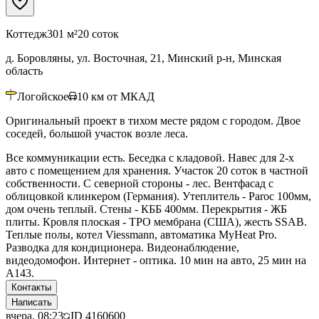
Коттедж
301 м²
20 соток
д. Боровляны, ул. Восточная, 21, Минский р-н, Минская
область
Логойское
10
км от МКАД
Оригинальный проект в тихом месте рядом с городом. Двое
соседей, большой участок возле леса.
Все коммуникации есть. Беседка с кладовой. Навес для 2-х
авто с помещением для хранения. Участок 20 соток в частной
собственности. С северной стороны - лес. Вентфасад с
облицовкой клинкером (Германия). Утеплитель - Paroc 100мм,
дом очень теплый. Стены - КББ 400мм. Перекрытия - ЖБ
плиты. Кровля плоская - TPO мембрана (США), жесть SSAB.
Теплые полы, котел Viessmann, автоматика MyHeat Pro.
Разводка для кондиционера. Видеонаблюдение,
видеодомофон. Интернет - оптика. 10 мин на авто, 25 мин на
А143.
Контакты
Написать
вчера, 08:23
ID
4160600