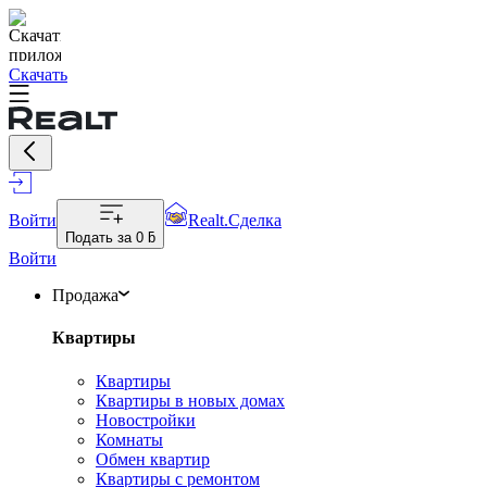
Скачать
Войти
Realt.Сделка
Подать за
0 ƃ
Войти
Продажа
Квартиры
Квартиры
Квартиры в новых домах
Новостройки
Комнаты
Обмен квартир
Квартиры с ремонтом