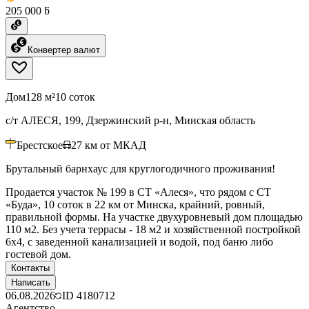
205 000 ƃ
Конвертер валют
Дом
128 м²
10 соток
с/т АЛЕСЯ, 199, Дзержинский р-н, Минская область
Брестское
27
км от МКАД
Брутальный барнхаус для круглогодичного проживания!
Продается участок № 199 в СТ «Алеся», что рядом с СТ
«Буда», 10 соток в 22 км от Минска, крайний, ровный,
правильной формы. На участке двухуровневый дом площадью
110 м2. Без учета террасы - 18 м2 и хозяйственной постройкой
6х4, с заведенной канализацией и водой, под баню либо
гостевой дом.
Контакты
Написать
06.08.2026
ID
4180712
Агентство