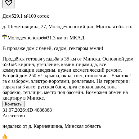
Дом
529.1 м²
100 соток
д. Шеметовщина, 27, Молодечненский р-н, Минская область
Молодечненское
31.3
км от МКАД
В продаже дом с баней, садом, гектаром земли!
Продаётся готовая усадьба в 35 км от Минска. Основной дом
650 м²: кирпич, утепление, камин-пирамида, все
коммуникации заведены, нужен косметический ремонт.
Второй дом 250 м²: крыша, окна, свет, отопление . Участок 1
га с забором, электро-воротами, роллетами. На территории:
гараж на 3 авто, русская баня, пруд с водопадом, зона
барбекю, теплицы, место под бассейн. Возможен обмен на
квартиру в Минске.
Контакты
31.07.2026
ID
4086868
Агентство
недалеко от д. Карачевщина, Минская область