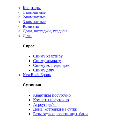
Квартиры
1-комнатные
2-комнатные
3-комнатные
Комнаты
Дома, коттеджи, усадьбы
Дачи
Спрос
Сниму квартиру
Сниму комнату
Сниму коттедж, дом
Сниму дачу
New
Realt.Бронь
Суточная
Квартиры посуточно
Комнаты посуточно
Агроусадьбы
Дома, коттеджи на сутки
Базы отдыха, гостиницы, бани