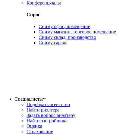
Конференц-залы
Спрос
Сниму офис, помещение
Сниму магазин, торговое помещение
Сниму склад, производство
Сниму гараж
Специалисты
Подобрать агентство
Найти риэлтера
Задать вопрос риэлтеру
Найти застройщика
Оценка
Страхование