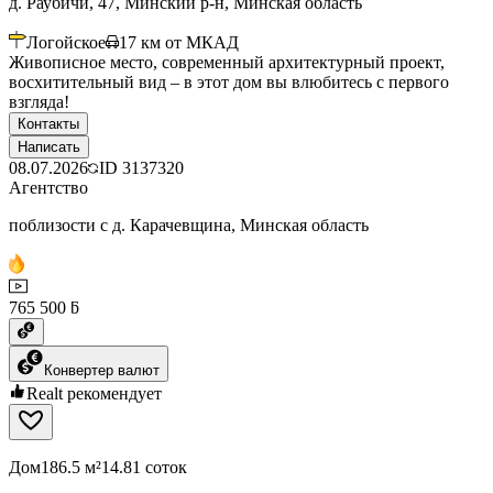
д. Раубичи, 47, Минский р-н, Минская область
Логойское
17
км от МКАД
Живописное место, современный архитектурный проект,
восхитительный вид – в этот дом вы влюбитесь с первого
взгляда!
Контакты
Написать
08.07.2026
ID
3137320
Агентство
поблизости с д. Карачевщина, Минская область
765 500 ƃ
Конвертер валют
Realt рекомендует
Дом
186.5 м²
14.81 соток