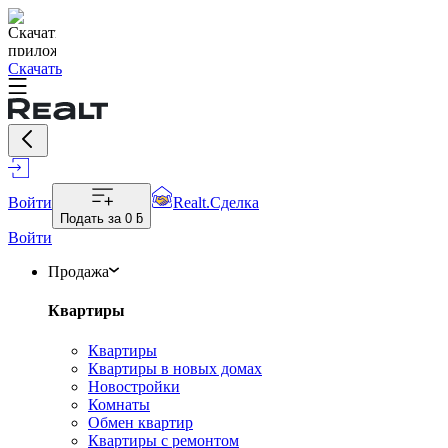
Скачать
Войти
Realt.Сделка
Подать за
0 ƃ
Войти
Продажа
Квартиры
Квартиры
Квартиры в новых домах
Новостройки
Комнаты
Обмен квартир
Квартиры с ремонтом