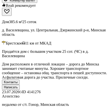
Конвертер валют
Realt рекомендует
Дом
385.6 м²
25 соток
д. Василевщина, ул. Центральная, Дзержинский р-н, Минская
область
Брестское
11
км от МКАД
Продаётся дом с большим участком 25 сот. (ЧС) в д.
Василевщина
Дом расположен в отличной локации – дорога до Минска
занимает считаные минуты. Хорошее транспортное
сообщение – остановка общ. транспорта в пешей доступности.
Асфальтовая дорога до участка. Приличные соседи.
Контакты
Написать
23.07.2026
ID
4141276
Агентство
недалеко от с/т. Гонор, Минская область