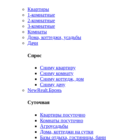
Квартиры
1-комнатные
2-комнатные
3-комнатные
Комнаты
Дома, коттеджи, усадьбы
Дачи
Спрос
Сниму квартиру
Сниму комнату
Сниму коттедж, дом
Сниму дачу
New
Realt.Бронь
Суточная
Квартиры посуточно
Комнаты посуточно
Агроусадьбы
Дома, коттеджи на сутки
Базы отдыха, гостиницы, бани