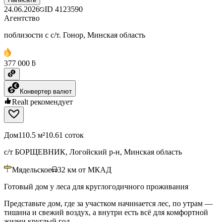
24.06.2026
ID
4123590
Агентство
поблизости с с/т. Гонор, Минская область
377 000 ƃ
Конвертер валют
Realt рекомендует
Дом
110.5 м²
10.61 соток
с/т БОРЩЕВНИК, Логойский р-н, Минская область
Мядельское
32
км от МКАД
Готовый дом у леса для круглогодичного проживания
Представьте дом, где за участком начинается лес, по утрам —
тишина и свежий воздух, а внутри есть всё для комфортной
жизни круглый год.