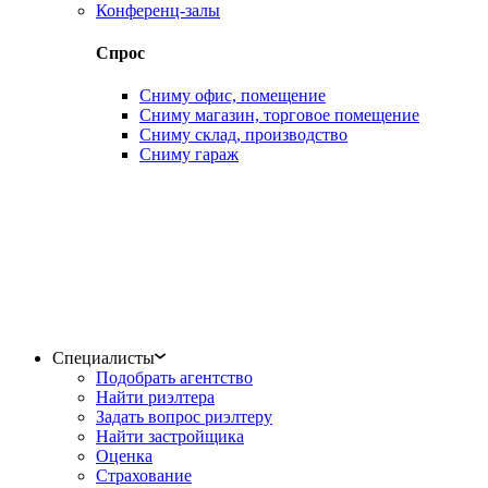
Конференц-залы
Спрос
Сниму офис, помещение
Сниму магазин, торговое помещение
Сниму склад, производство
Сниму гараж
Специалисты
Подобрать агентство
Найти риэлтера
Задать вопрос риэлтеру
Найти застройщика
Оценка
Страхование