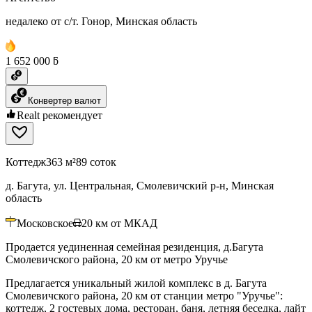
недалеко от с/т. Гонор, Минская область
1 652 000 ƃ
Конвертер валют
Realt рекомендует
Коттедж
363 м²
89 соток
д. Багута, ул. Центральная, Смолевичский р-н, Минская
область
Московское
20
км от МКАД
Продается уединенная семейная резиденция, д.Багута
Смолевичского района, 20 км от метро Уручье
Предлагается уникальный жилой комплекс в д. Багута
Смолевичского района, 20 км от станции метро "Уручье":
коттедж, 2 гостевых дома, ресторан, баня, летняя беседка, лайт