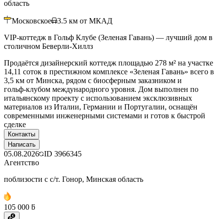
область
Московское
3.5
км от МКАД
VIP-коттедж в Гольф Клубе (Зеленая Гавань) — лучший дом в
столичном Беверли-Хиллз
Продаётся дизайнерский коттедж площадью 278 м² на участке
14,11 соток в престижном комплексе «Зеленая Гавань» всего в
3,5 км от Минска, рядом с биосферным заказником и
гольф‑клубом международного уровня. Дом выполнен по
итальянскому проекту с использованием эксклюзивных
материалов из Италии, Германии и Португалии, оснащён
современными инженерными системами и готов к быстрой
сделке
Контакты
Написать
05.08.2026
ID
3966345
Агентство
поблизости с с/т. Гонор, Минская область
105 000 ƃ