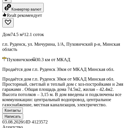
Конвертер валют
Realt рекомендует
Дом
74.5 м²
12.1 соток
г.п. Руденск, ул. Мичурина, 1/А, Пуховичский р-н, Минская
область
Пуховичское
30.3
км от МКАД
Продаётся дом г.п. Руденск 30км от МКАД Минская обл.
Продаётся дом г.п. Руденск 30км от МКАД Минская обл.
Просторный, светлый и теплый дом с хоз-постройками и 2мя
гаражами . Общая площадь дома 74.5м2, жилая – 42.4м2.
Высота потолков – 3,15 м. В дом введены и подключены все
коммуникации: центральный водопровод, центральное
газоснабжение, местная канализация, электричество.
Контакты
Написать
03.08.2026
ID
4123572
Агентство