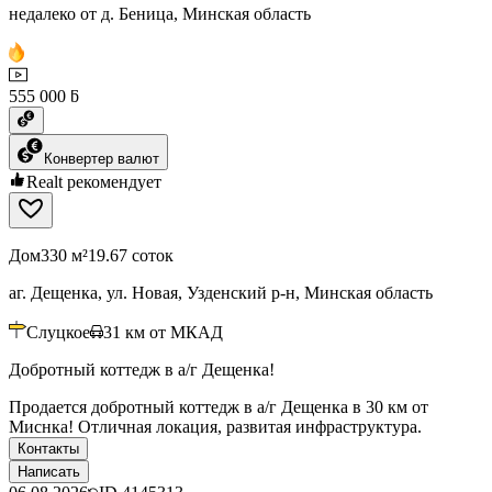
недалеко от д. Беница, Минская область
555 000 ƃ
Конвертер валют
Realt рекомендует
Дом
330 м²
19.67 соток
аг. Дещенка, ул. Новая, Узденский р-н, Минская область
Слуцкое
31
км от МКАД
Добротный коттедж в а/г Дещенка!
Продается добротный коттедж в а/г Дещенка в 30 км от
Миснка! Отличная локация, развитая инфраструктура.
Контакты
Написать