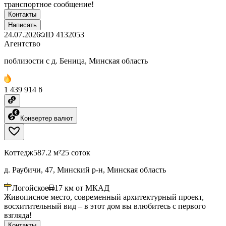
транспортное сообщение!
Контакты
Написать
24.07.2026
ID
4132053
Агентство
поблизости с д. Беница, Минская область
1 439 914 ƃ
Конвертер валют
Коттедж
587.2 м²
25 соток
д. Раубичи, 47, Минский р-н, Минская область
Логойское
17
км от МКАД
Живописное место, современный архитектурный проект,
восхитительный вид – в этот дом вы влюбитесь с первого
взгляда!
Контакты