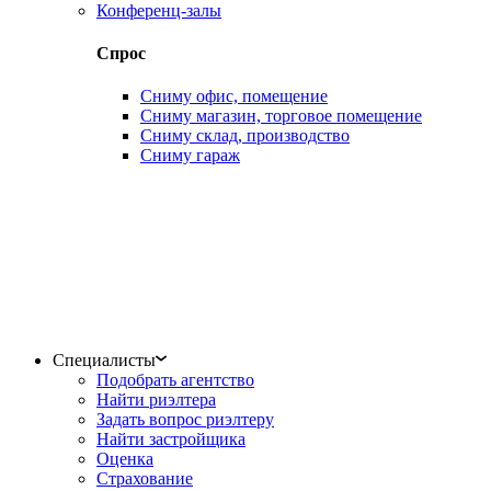
Конференц-залы
Спрос
Сниму офис, помещение
Сниму магазин, торговое помещение
Сниму склад, производство
Сниму гараж
Специалисты
Подобрать агентство
Найти риэлтера
Задать вопрос риэлтеру
Найти застройщика
Оценка
Страхование