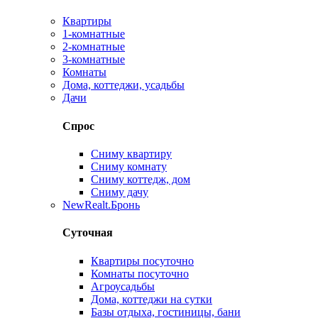
Квартиры
1-комнатные
2-комнатные
3-комнатные
Комнаты
Дома, коттеджи, усадьбы
Дачи
Спрос
Сниму квартиру
Сниму комнату
Сниму коттедж, дом
Сниму дачу
New
Realt.Бронь
Суточная
Квартиры посуточно
Комнаты посуточно
Агроусадьбы
Дома, коттеджи на сутки
Базы отдыха, гостиницы, бани