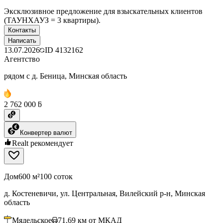
Эксклюзивное предложение для взыскательных клиентов
(ТАУНХАУЗ = 3 квартиры).
Контакты
Написать
13.07.2026
ID
4132162
Агентство
рядом с д. Беница, Минская область
2 762 000 ƃ
Конвертер валют
Realt рекомендует
Дом
600 м²
100 соток
д. Костеневичи, ул. Центральная, Вилейский р-н, Минская
область
Мядельское
71.69
км от МКАД