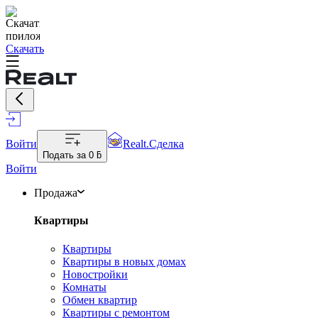
Скачать
Войти
Realt.Сделка
Подать за
0 ƃ
Войти
Продажа
Квартиры
Квартиры
Квартиры в новых домах
Новостройки
Комнаты
Обмен квартир
Квартиры с ремонтом