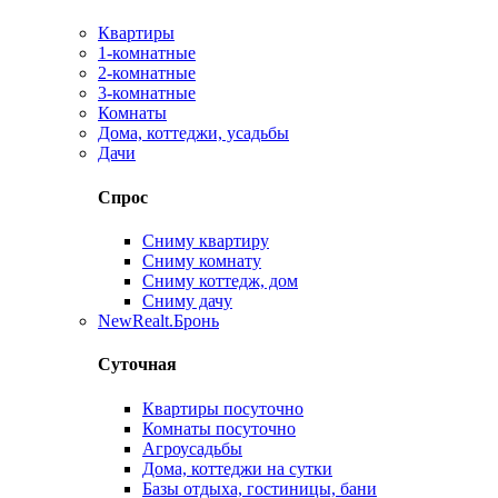
Квартиры
1-комнатные
2-комнатные
3-комнатные
Комнаты
Дома, коттеджи, усадьбы
Дачи
Спрос
Сниму квартиру
Сниму комнату
Сниму коттедж, дом
Сниму дачу
New
Realt.Бронь
Суточная
Квартиры посуточно
Комнаты посуточно
Агроусадьбы
Дома, коттеджи на сутки
Базы отдыха, гостиницы, бани