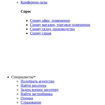
Конференц-залы
Спрос
Сниму офис, помещение
Сниму магазин, торговое помещение
Сниму склад, производство
Сниму гараж
Специалисты
Подобрать агентство
Найти риэлтера
Задать вопрос риэлтеру
Найти застройщика
Оценка
Страхование