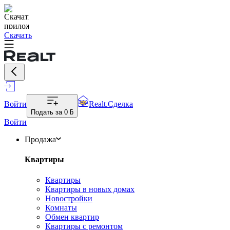
Скачать
Войти
Realt.Сделка
Подать за
0 ƃ
Войти
Продажа
Квартиры
Квартиры
Квартиры в новых домах
Новостройки
Комнаты
Обмен квартир
Квартиры с ремонтом