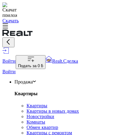
Скачать
Войти
Realt.Сделка
Подать за
0 ƃ
Войти
Продажа
Квартиры
Квартиры
Квартиры в новых домах
Новостройки
Комнаты
Обмен квартир
Квартиры с ремонтом