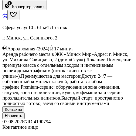
Конвертер валют
Сфера услуг
10 - 61 м²
1/15 этаж
г. Минск, ул. Савицкого, 2
Аэродромная (2024)
17
минут
Аренда рабочего места в ЖК «Минск Мир»Адрес: г. Минск,
ул. Михаила Савицкого, 2 (дом «Сеул»).Локация: Помещение
премиум-класса с отдельным входом и интенсивным
пешеходным трафиком (поток клиентов «с
улицы»).Преимущества для мастеров:Доступ 24/7 —
собственный комплект ключей, работа в любом
графике.Premium-сервис: оборудованная зона ожидания,
санузел, зона стерилизации, кулер, кофемашина и сервис
прохладительных напитков.Быстрый старт: пространство
полностью готово, заезд со своими инструментами
Контакты
Написать
07.08.2026
ID
4190794
Контактное лицо