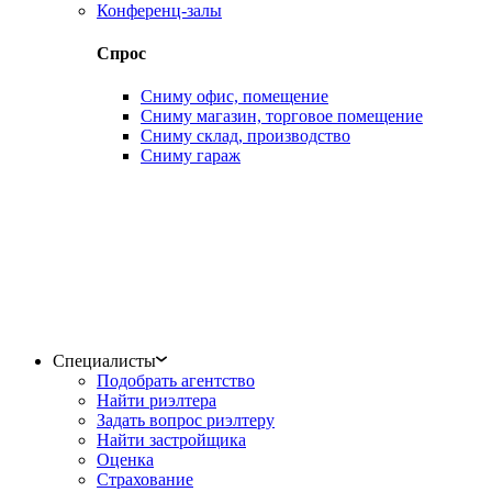
Конференц-залы
Спрос
Сниму офис, помещение
Сниму магазин, торговое помещение
Сниму склад, производство
Сниму гараж
Специалисты
Подобрать агентство
Найти риэлтера
Задать вопрос риэлтеру
Найти застройщика
Оценка
Страхование