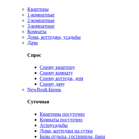
Квартиры
1-комнатные
2-комнатные
3-комнатные
Комнаты
Дома, коттеджи, усадьбы
Дачи
Спрос
Сниму квартиру
Сниму комнату
Сниму коттедж, дом
Сниму дачу
New
Realt.Бронь
Суточная
Квартиры посуточно
Комнаты посуточно
Агроусадьбы
Дома, коттеджи на сутки
Базы отдыха, гостиницы, бани