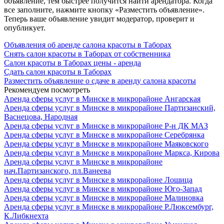
объявление, тем быстрее получится найти арендатора. Когда
все заполните, нажмите кнопку «Разместить объявление».
Теперь ваше объявление увидит модератор, проверит и
опубликует.
Объявления об аренде салона красоты в Таборах
Снять салон красоты в Таборах от собственника
Салон красоты в Таборах цены - аренда
Сдать салон красоты в Таборах
Разместить объявление о сдаче в аренду салона красоты
Рекомендуем посмотреть
Аренда сферы услуг в Минске в микрорайоне Ангарская
Аренда сферы услуг в Минске в микрорайоне Партизанский,
Васнецова, Народная
Аренда сферы услуг в Минске в микрорайоне Р-н ДК МАЗ
Аренда сферы услуг в Минске в микрорайоне Серебрянка
Аренда сферы услуг в Минске в микрорайоне Маяковского
Аренда сферы услуг в Минске в микрорайоне Маркса, Кирова
Аренда сферы услуг в Минске в микрорайоне
нач.Партизанского, пл.Ванеева
Аренда сферы услуг в Минске в микрорайоне Лошица
Аренда сферы услуг в Минске в микрорайоне Юго-Запад
Аренда сферы услуг в Минске в микрорайоне Малиновка
Аренда сферы услуг в Минске в микрорайоне Р.Люксембург,
К.Либкнехта