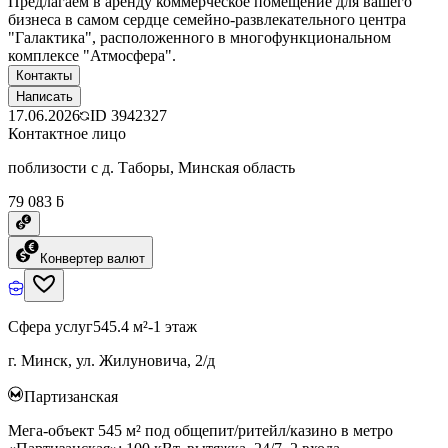
Предлагаем в аренду коммерческое помещение для вашего
бизнеса в самом сердце семейно-развлекательного центра
"Галактика", расположенного в многофункциональном
комплексе "Атмосфера".
Контакты
Написать
17.06.2026
ID
3942327
Контактное лицо
поблизости с д. Таборы, Минская область
79 083 ƃ
Конвертер валют
Сфера услуг
545.4 м²
-1 этаж
г. Минск, ул. Жилуновича, 2/д
Партизанская
Мега-объект 545 м² под общепит/ритейл/казино в метро