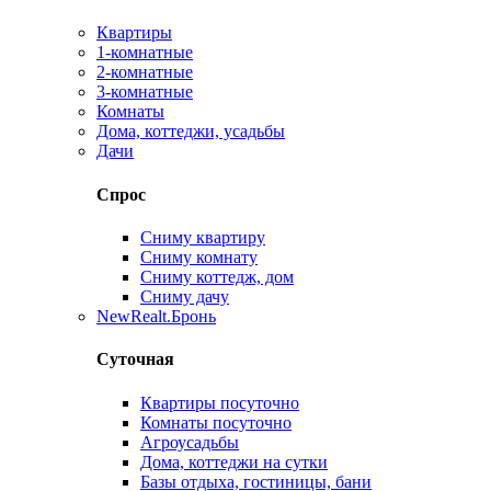
Квартиры
1-комнатные
2-комнатные
3-комнатные
Комнаты
Дома, коттеджи, усадьбы
Дачи
Спрос
Сниму квартиру
Сниму комнату
Сниму коттедж, дом
Сниму дачу
New
Realt.Бронь
Суточная
Квартиры посуточно
Комнаты посуточно
Агроусадьбы
Дома, коттеджи на сутки
Базы отдыха, гостиницы, бани