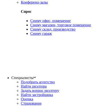
Конференц-залы
Спрос
Сниму офис, помещение
Сниму магазин, торговое помещение
Сниму склад, производство
Сниму гараж
Специалисты
Подобрать агентство
Найти риэлтера
Задать вопрос риэлтеру
Найти застройщика
Оценка
Страхование