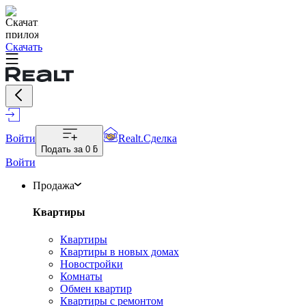
Скачать
Войти
Realt.Сделка
Подать за
0 ƃ
Войти
Продажа
Квартиры
Квартиры
Квартиры в новых домах
Новостройки
Комнаты
Обмен квартир
Квартиры с ремонтом