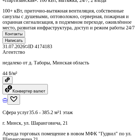
«Партизанская»: 100 кВт, вытяжка, 24/7, 2 входа
100+ кВт, приточно-вытяжная вентиляция, собственные
санузлы с душевыми, оптоволокно, серверная, пожарная и
охранная сигнализация, в подземном переходе, оживлённое
место, развитая инфраструктура, доступ и режим работы 24/7
Контакты
Написать
31.07.2026
ID
4174183
Агентство
недалеко от д. Таборы, Минская область
44 ƃ/м²
Конвертер валют
Сфера услуг
35.6 - 385.2 м²
1 этаж
г. Минск, ул. Шаранговича, 21
Аренда торговых помещение в новом МФК "Гудвил" по ул.
Шаранговича 21.