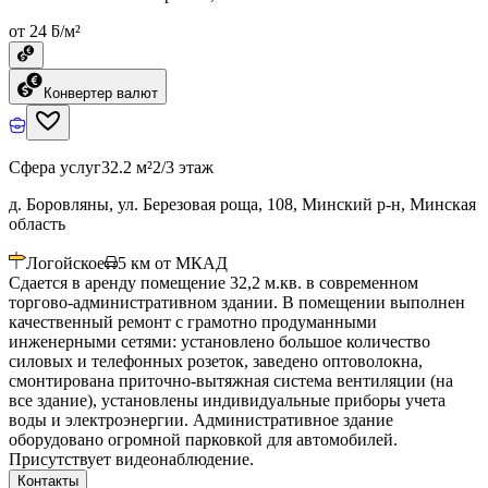
от 24 ƃ/м²
Конвертер валют
Сфера услуг
32.2 м²
2/3 этаж
д. Боровляны, ул. Березовая роща, 108, Минский р-н, Минская
область
Логойское
5
км от МКАД
Сдается в аренду помещение 32,2 м.кв. в современном
торгово-административном здании. В помещении выполнен
качественный ремонт с грамотно продуманными
инженерными сетями: установлено большое количество
силовых и телефонных розеток, заведено оптоволокна,
смонтирована приточно-вытяжная система вентиляции (на
все здание), установлены индивидуальные приборы учета
воды и электроэнергии. Административное здание
оборудовано огромной парковкой для автомобилей.
Присутствует видеонаблюдение.
Контакты