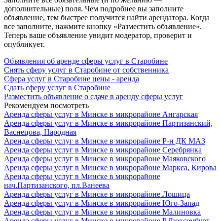
дополнительные) поля. Чем подробнее вы заполните
объявление, тем быстрее получится найти арендатора. Когда
все заполните, нажмите кнопку «Разместить объявление».
Теперь ваше объявление увидит модератор, проверит и
опубликует.
Объявления об аренде сферы услуг в Старобине
Снять сферу услуг в Старобине от собственника
Сфера услуг в Старобине цены - аренда
Сдать сферу услуг в Старобине
Разместить объявление о сдаче в аренду сферы услуг
Рекомендуем посмотреть
Аренда сферы услуг в Минске в микрорайоне Ангарская
Аренда сферы услуг в Минске в микрорайоне Партизанский,
Васнецова, Народная
Аренда сферы услуг в Минске в микрорайоне Р-н ДК МАЗ
Аренда сферы услуг в Минске в микрорайоне Серебрянка
Аренда сферы услуг в Минске в микрорайоне Маяковского
Аренда сферы услуг в Минске в микрорайоне Маркса, Кирова
Аренда сферы услуг в Минске в микрорайоне
нач.Партизанского, пл.Ванеева
Аренда сферы услуг в Минске в микрорайоне Лошица
Аренда сферы услуг в Минске в микрорайоне Юго-Запад
Аренда сферы услуг в Минске в микрорайоне Малиновка
Аренда сферы услуг в Минске в микрорайоне Р.Люксембург,