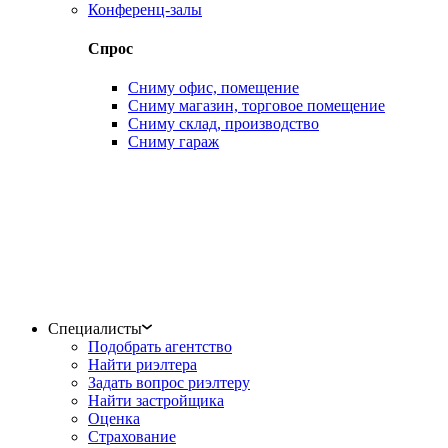
Конференц-залы
Спрос
Сниму офис, помещение
Сниму магазин, торговое помещение
Сниму склад, производство
Сниму гараж
Специалисты
Подобрать агентство
Найти риэлтера
Задать вопрос риэлтеру
Найти застройщика
Оценка
Страхование