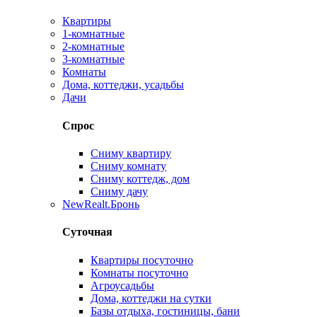
Квартиры
1-комнатные
2-комнатные
3-комнатные
Комнаты
Дома, коттеджи, усадьбы
Дачи
Спрос
Сниму квартиру
Сниму комнату
Сниму коттедж, дом
Сниму дачу
New
Realt.Бронь
Суточная
Квартиры посуточно
Комнаты посуточно
Агроусадьбы
Дома, коттеджи на сутки
Базы отдыха, гостиницы, бани