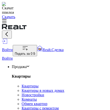
Скачать
Войти
Realt.Сделка
Подать за
0 ƃ
Войти
Продажа
Квартиры
Квартиры
Квартиры в новых домах
Новостройки
Комнаты
Обмен квартир
Квартиры с ремонтом