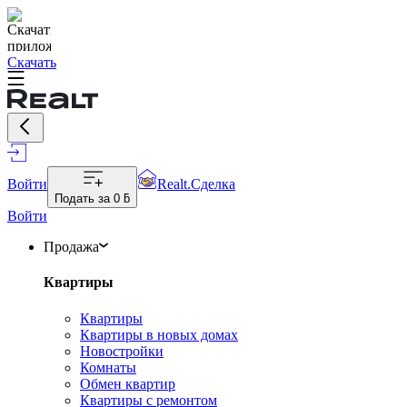
Скачать
Войти
Realt.Сделка
Подать за
0 ƃ
Войти
Продажа
Квартиры
Квартиры
Квартиры в новых домах
Новостройки
Комнаты
Обмен квартир
Квартиры с ремонтом