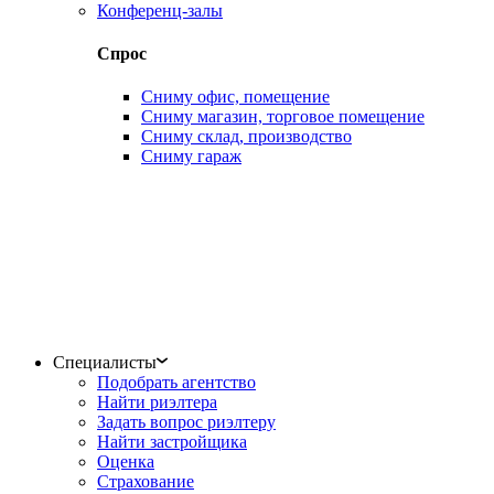
Конференц-залы
Спрос
Сниму офис, помещение
Сниму магазин, торговое помещение
Сниму склад, производство
Сниму гараж
Специалисты
Подобрать агентство
Найти риэлтера
Задать вопрос риэлтеру
Найти застройщика
Оценка
Страхование