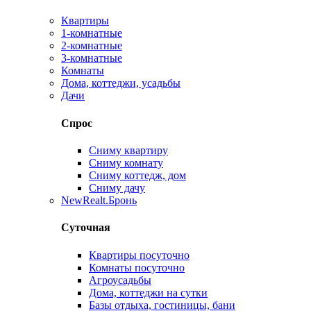
Квартиры
1-комнатные
2-комнатные
3-комнатные
Комнаты
Дома, коттеджи, усадьбы
Дачи
Спрос
Сниму квартиру
Сниму комнату
Сниму коттедж, дом
Сниму дачу
New
Realt.Бронь
Суточная
Квартиры посуточно
Комнаты посуточно
Агроусадьбы
Дома, коттеджи на сутки
Базы отдыха, гостиницы, бани