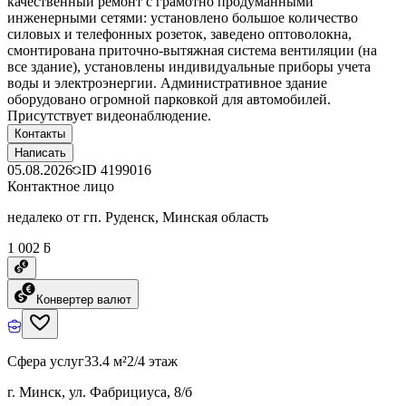
качественный ремонт с грамотно продуманными
инженерными сетями: установлено большое количество
силовых и телефонных розеток, заведено оптоволокна,
смонтирована приточно-вытяжная система вентиляции (на
все здание), установлены индивидуальные приборы учета
воды и электроэнергии. Административное здание
оборудовано огромной парковкой для автомобилей.
Присутствует видеонаблюдение.
Контакты
Написать
05.08.2026
ID
4199016
Контактное лицо
недалеко от гп. Руденск, Минская область
1 002 ƃ
Конвертер валют
Сфера услуг
33.4 м²
2/4 этаж
г. Минск, ул. Фабрициуса, 8/б