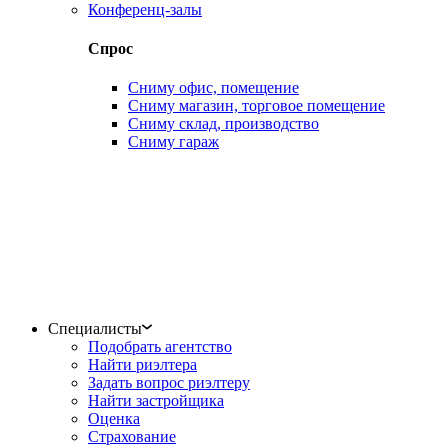
Конференц-залы
Спрос
Сниму офис, помещение
Сниму магазин, торговое помещение
Сниму склад, производство
Сниму гараж
Специалисты
Подобрать агентство
Найти риэлтера
Задать вопрос риэлтеру
Найти застройщика
Оценка
Страхование