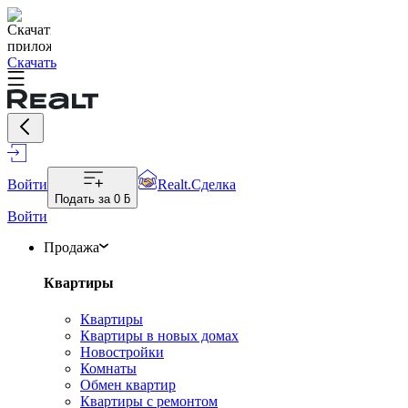
Скачать
Войти
Realt.Сделка
Подать за
0 ƃ
Войти
Продажа
Квартиры
Квартиры
Квартиры в новых домах
Новостройки
Комнаты
Обмен квартир
Квартиры с ремонтом