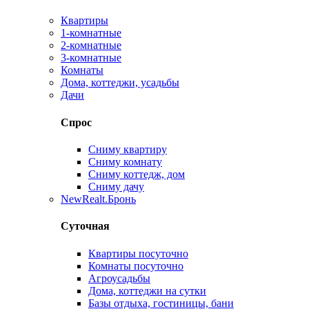
Квартиры
1-комнатные
2-комнатные
3-комнатные
Комнаты
Дома, коттеджи, усадьбы
Дачи
Спрос
Сниму квартиру
Сниму комнату
Сниму коттедж, дом
Сниму дачу
New
Realt.Бронь
Суточная
Квартиры посуточно
Комнаты посуточно
Агроусадьбы
Дома, коттеджи на сутки
Базы отдыха, гостиницы, бани