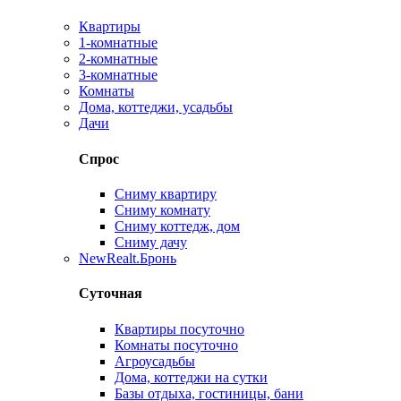
Квартиры
1-комнатные
2-комнатные
3-комнатные
Комнаты
Дома, коттеджи, усадьбы
Дачи
Спрос
Сниму квартиру
Сниму комнату
Сниму коттедж, дом
Сниму дачу
New
Realt.Бронь
Суточная
Квартиры посуточно
Комнаты посуточно
Агроусадьбы
Дома, коттеджи на сутки
Базы отдыха, гостиницы, бани