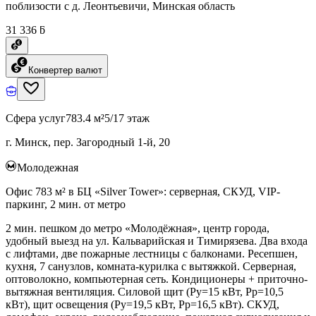
поблизости с д. Леонтьевичи, Минская область
31 336 ƃ
Конвертер валют
Сфера услуг
783.4 м²
5/17 этаж
г. Минск, пер. Загородный 1-й, 20
Молодежная
Офис 783 м² в БЦ «Silver Tower»: серверная, СКУД, VIP-
паркинг, 2 мин. от метро
2 мин. пешком до метро «Молодёжная», центр города,
удобный выезд на ул. Кальварийская и Тимирязева. Два входа
с лифтами, две пожарные лестницы с балконами. Ресепшен,
кухня, 7 санузлов, комната-курилка с вытяжкой. Серверная,
оптоволокно, компьютерная сеть. Кондиционеры + приточно-
вытяжная вентиляция. Силовой щит (Ру=15 кВт, Рр=10,5
кВт), щит освещения (Ру=19,5 кВт, Рр=16,5 кВт). СКУД,