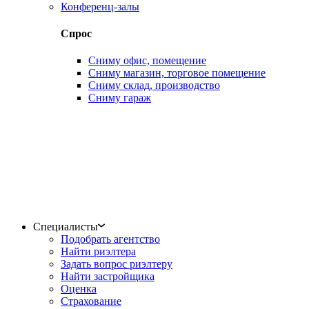
Конференц-залы
Спрос
Сниму офис, помещение
Сниму магазин, торговое помещение
Сниму склад, производство
Сниму гараж
Специалисты
Подобрать агентство
Найти риэлтера
Задать вопрос риэлтеру
Найти застройщика
Оценка
Страхование