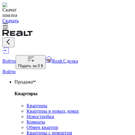
Скачать
Войти
Realt.Сделка
Подать за
0 ƃ
Войти
Продажа
Квартиры
Квартиры
Квартиры в новых домах
Новостройки
Комнаты
Обмен квартир
Квартиры с ремонтом