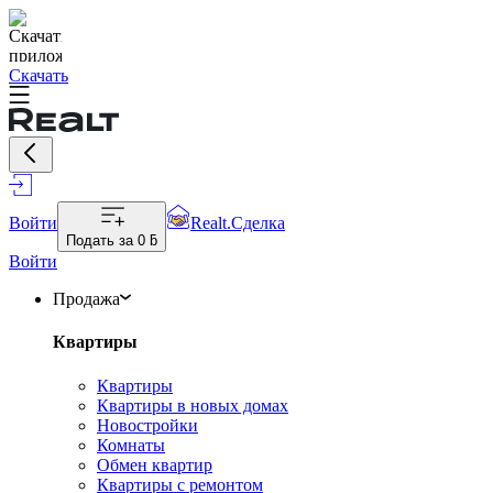
Скачать
Войти
Realt.Сделка
Подать за
0 ƃ
Войти
Продажа
Квартиры
Квартиры
Квартиры в новых домах
Новостройки
Комнаты
Обмен квартир
Квартиры с ремонтом