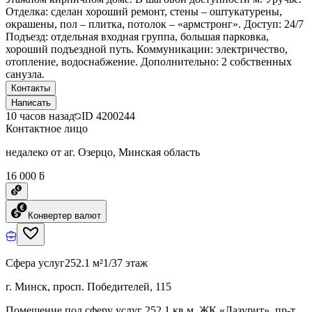
Отделка: сделан хороший ремонт, стены – оштукатурены,
окрашены, пол – плитка, потолок – «армстронг». Доступ: 24/7
Подъезд: отдельная входная группа, большая парковка,
хороший подъездной путь. Коммуникации: электричество,
отопление, водоснабжение. Дополнительно: 2 собственных
санузла.
Контакты
Написать
10 часов назад
ID
4200244
Контактное лицо
недалеко от аг. Озерцо, Минская область
16 000 ƃ
Конвертер валют
Сфера услуг
252.1 м²
1/37 этаж
г. Минск, просп. Победителей, 115
Помещение под сферу услуг 252,1 кв.м. ЖК «Лазурит», пр-т