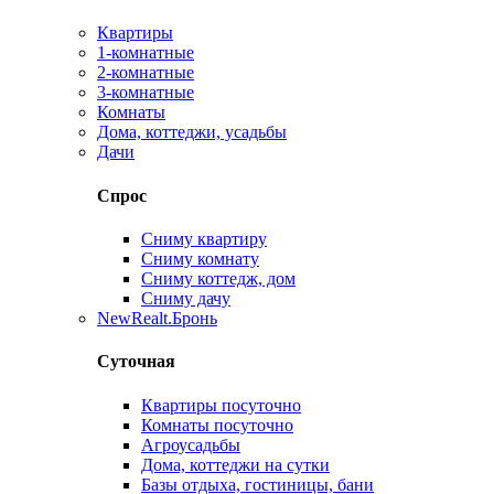
Квартиры
1-комнатные
2-комнатные
3-комнатные
Комнаты
Дома, коттеджи, усадьбы
Дачи
Спрос
Сниму квартиру
Сниму комнату
Сниму коттедж, дом
Сниму дачу
New
Realt.Бронь
Суточная
Квартиры посуточно
Комнаты посуточно
Агроусадьбы
Дома, коттеджи на сутки
Базы отдыха, гостиницы, бани