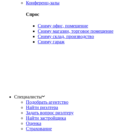
Конференц-залы
Спрос
Сниму офис, помещение
Сниму магазин, торговое помещение
Сниму склад, производство
Сниму гараж
Специалисты
Подобрать агентство
Найти риэлтера
Задать вопрос риэлтеру
Найти застройщика
Оценка
Страхование