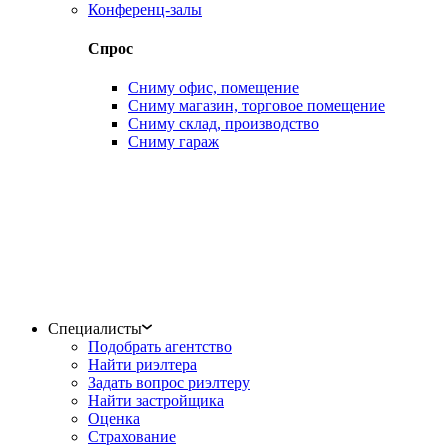
Конференц-залы
Спрос
Сниму офис, помещение
Сниму магазин, торговое помещение
Сниму склад, производство
Сниму гараж
Специалисты
Подобрать агентство
Найти риэлтера
Задать вопрос риэлтеру
Найти застройщика
Оценка
Страхование