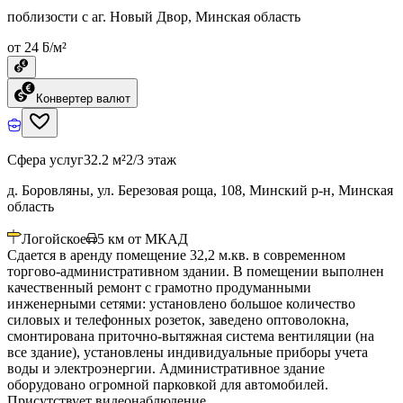
поблизости с аг. Новый Двор, Минская область
от 24 ƃ/м²
Конвертер валют
Сфера услуг
32.2 м²
2/3 этаж
д. Боровляны, ул. Березовая роща, 108, Минский р-н, Минская
область
Логойское
5
км от МКАД
Сдается в аренду помещение 32,2 м.кв. в современном
торгово-административном здании. В помещении выполнен
качественный ремонт с грамотно продуманными
инженерными сетями: установлено большое количество
силовых и телефонных розеток, заведено оптоволокна,
смонтирована приточно-вытяжная система вентиляции (на
все здание), установлены индивидуальные приборы учета
воды и электроэнергии. Административное здание
оборудовано огромной парковкой для автомобилей.
Присутствует видеонаблюдение.