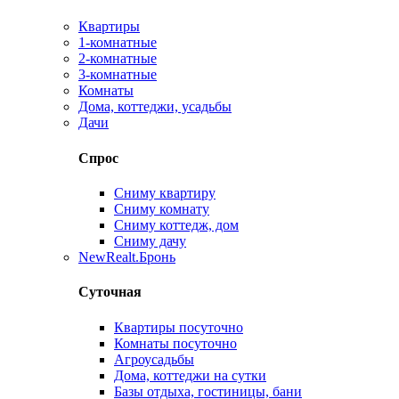
Квартиры
1-комнатные
2-комнатные
3-комнатные
Комнаты
Дома, коттеджи, усадьбы
Дачи
Спрос
Сниму квартиру
Сниму комнату
Сниму коттедж, дом
Сниму дачу
New
Realt.Бронь
Суточная
Квартиры посуточно
Комнаты посуточно
Агроусадьбы
Дома, коттеджи на сутки
Базы отдыха, гостиницы, бани