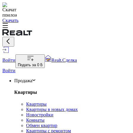
Скачать
Войти
Realt.Сделка
Подать за
0 ƃ
Войти
Продажа
Квартиры
Квартиры
Квартиры в новых домах
Новостройки
Комнаты
Обмен квартир
Квартиры с ремонтом