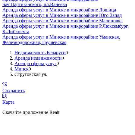
нач.Партизанского, пл.Ванеева
Аренда сферы услуг в Минске в микрорайоне Лошица
Аренда сферы услуг в Минске в микрорайоне Юго-Запад
Аренда сферы услуг в Минске в микрорайоне Малиновка
Аренда сферы услуг в Минске в микрорайоне Р.Люксембург,
К.Либкнехта
Аренда сферы услуг в Минске в микрорайоне Уманская,
Железнодорожная, Грушевская
Недвижимость Беларуси
Аренда недвижимости
Аренда сферы услуг
Минск
Струговская ул.
Сохранить
Карта
Скачайте приложение Realt