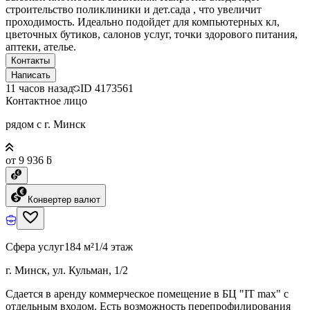
строительство поликлиники и дет.сада , что увеличит
проходимость. Идеально подойдет для компьютерных кл,
цветочных бутиков, салонов услуг, точки здорового питания,
аптеки, ателье.
Контакты
Написать
11 часов назад
ID
4173561
Контактное лицо
рядом с г. Минск
от 9 936 ƃ
Конвертер валют
Сфера услуг
184 м²
1/4 этаж
г. Минск, ул. Кульман, 1/2
Сдается в аренду коммерческое помещение в БЦ "IT max" с
отдельным входом. Есть возможность перепрофилирования