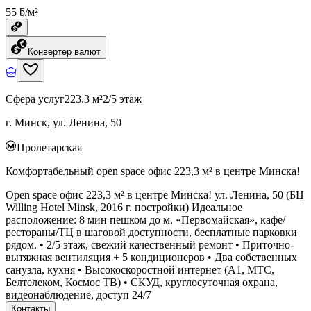
55 ƃ/м²
Конвертер валют
Сфера услуг
223.3 м²
2/5 этаж
г. Минск, ул. Ленина, 50
Пролетарская
Комфортабельный open space офис 223,3 м² в центре Минска!
Open space офис 223,3 м² в центре Минска! ул. Ленина, 50 (БЦ
Willing Hotel Minsk, 2016 г. постройки) Идеальное
расположение: 8 мин пешком до м. «Первомайская», кафе/
рестораны/ТЦ в шаговой доступности, бесплатные парковки
рядом. • 2/5 этаж, свежий качественный ремонт • Приточно-
вытяжная вентиляция + 5 кондиционеров • Два собственных
санузла, кухня • Высокоскоростной интернет (А1, МТС,
Белтелеком, Космос ТВ) • СКУД, круглосуточная охрана,
видеонаблюдение, доступ 24/7
Контакты