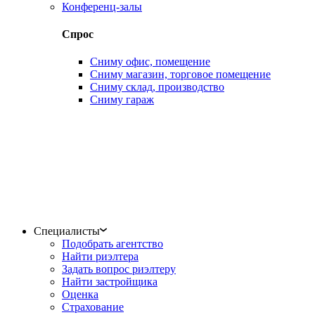
Конференц-залы
Спрос
Сниму офис, помещение
Сниму магазин, торговое помещение
Сниму склад, производство
Сниму гараж
Специалисты
Подобрать агентство
Найти риэлтера
Задать вопрос риэлтеру
Найти застройщика
Оценка
Страхование