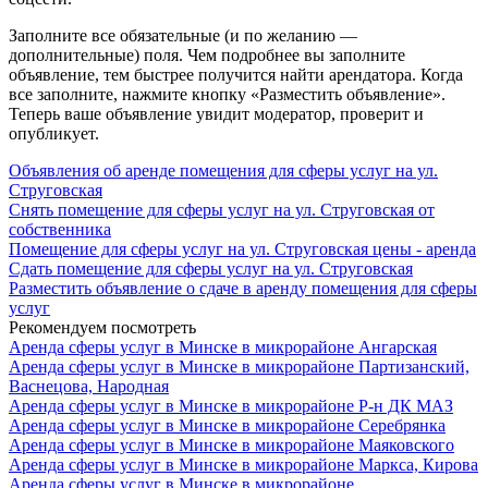
Заполните все обязательные (и по желанию —
дополнительные) поля. Чем подробнее вы заполните
объявление, тем быстрее получится найти арендатора. Когда
все заполните, нажмите кнопку «Разместить объявление».
Теперь ваше объявление увидит модератор, проверит и
опубликует.
Объявления об аренде помещения для сферы услуг на ул.
Струговская
Снять помещение для сферы услуг на ул. Струговская от
собственника
Помещение для сферы услуг на ул. Струговская цены - аренда
Сдать помещение для сферы услуг на ул. Струговская
Разместить объявление о сдаче в аренду помещения для сферы
услуг
Рекомендуем посмотреть
Аренда сферы услуг в Минске в микрорайоне Ангарская
Аренда сферы услуг в Минске в микрорайоне Партизанский,
Васнецова, Народная
Аренда сферы услуг в Минске в микрорайоне Р-н ДК МАЗ
Аренда сферы услуг в Минске в микрорайоне Серебрянка
Аренда сферы услуг в Минске в микрорайоне Маяковского
Аренда сферы услуг в Минске в микрорайоне Маркса, Кирова
Аренда сферы услуг в Минске в микрорайоне