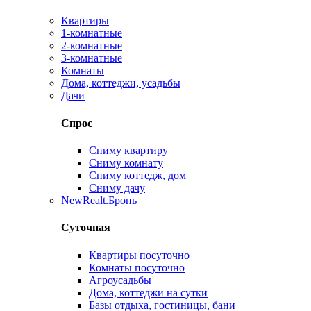
Квартиры
1-комнатные
2-комнатные
3-комнатные
Комнаты
Дома, коттеджи, усадьбы
Дачи
Спрос
Сниму квартиру
Сниму комнату
Сниму коттедж, дом
Сниму дачу
New
Realt.Бронь
Суточная
Квартиры посуточно
Комнаты посуточно
Агроусадьбы
Дома, коттеджи на сутки
Базы отдыха, гостиницы, бани