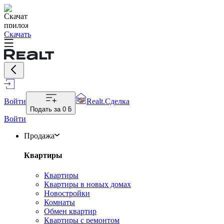
Скачать
Войти
Realt.Сделка
Подать за
0 ƃ
Войти
Продажа
Квартиры
Квартиры
Квартиры в новых домах
Новостройки
Комнаты
Обмен квартир
Квартиры с ремонтом