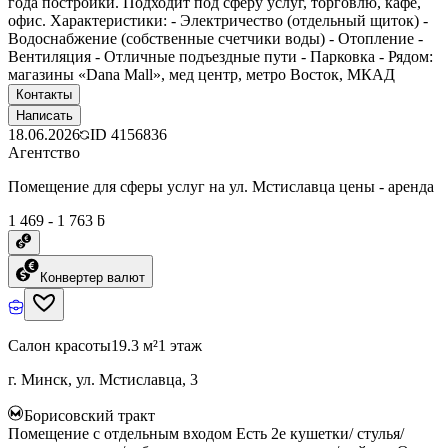
года постройки. Подходит под сферу услуг, торговлю, кафе,
офис. Характеристики: - Электричество (отдельный щиток) -
Водоснабжение (собственные счетчики воды) - Отопление -
Вентиляция - Отличные подъездные пути - Парковка - Рядом:
магазины «Dana Mall», мед центр, метро Восток, МКАД
Контакты
Написать
18.06.2026
ID
4156836
Агентство
Помещение для сферы услуг на ул. Мстиславца цены - аренда
1 469 - 1 763 ƃ
Конвертер валют
Салон красоты
19.3 м²
1 этаж
г. Минск, ул. Мстиславца, 3
Борисовский тракт
Помещение с отдельным входом Есть 2е кушетки/ стулья/