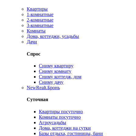
Квартиры
1-комнатные
2-комнатные
3-комнатные
Комнаты
Дома, коттеджи, усадьбы
Дачи
Спрос
Сниму квартиру
Сниму комнату
Сниму коттедж, дом
Сниму дачу
New
Realt.Бронь
Суточная
Квартиры посуточно
Комнаты посуточно
Агроусадьбы
Дома, коттеджи на сутки
Базы отдыха, гостиницы, бани