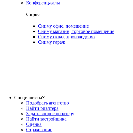
Конференц-залы
Спрос
Сниму офис, помещение
Сниму магазин, торговое помещение
Сниму склад, производство
Сниму гараж
Специалисты
Подобрать агентство
Найти риэлтера
Задать вопрос риэлтеру
Найти застройщика
Оценка
Страхование