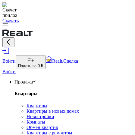
Скачать
Войти
Realt.Сделка
Подать за
0 ƃ
Войти
Продажа
Квартиры
Квартиры
Квартиры в новых домах
Новостройки
Комнаты
Обмен квартир
Квартиры с ремонтом