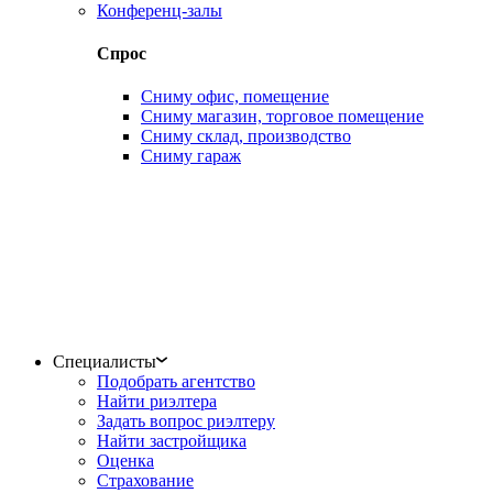
Конференц-залы
Спрос
Сниму офис, помещение
Сниму магазин, торговое помещение
Сниму склад, производство
Сниму гараж
Специалисты
Подобрать агентство
Найти риэлтера
Задать вопрос риэлтеру
Найти застройщика
Оценка
Страхование