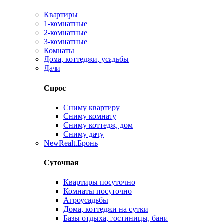
Квартиры
1-комнатные
2-комнатные
3-комнатные
Комнаты
Дома, коттеджи, усадьбы
Дачи
Спрос
Сниму квартиру
Сниму комнату
Сниму коттедж, дом
Сниму дачу
New
Realt.Бронь
Суточная
Квартиры посуточно
Комнаты посуточно
Агроусадьбы
Дома, коттеджи на сутки
Базы отдыха, гостиницы, бани