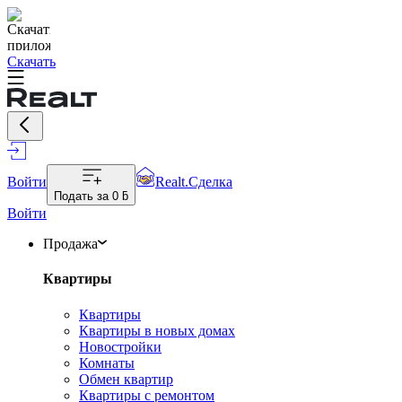
Скачать
Войти
Realt.Сделка
Подать за
0 ƃ
Войти
Продажа
Квартиры
Квартиры
Квартиры в новых домах
Новостройки
Комнаты
Обмен квартир
Квартиры с ремонтом