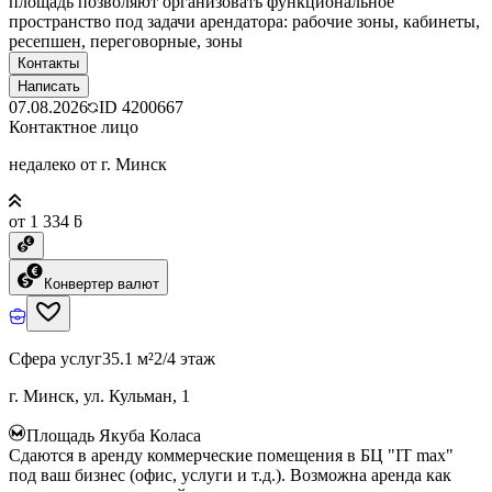
площадь позволяют организовать функциональное
пространство под задачи арендатора: рабочие зоны, кабинеты,
ресепшен, переговорные, зоны
Контакты
Написать
07.08.2026
ID
4200667
Контактное лицо
недалеко от г. Минск
от 1 334 ƃ
Конвертер валют
Сфера услуг
35.1 м²
2/4 этаж
г. Минск, ул. Кульман, 1
Площадь Якуба Коласа
Сдаются в аренду коммерческие помещения в БЦ "IT max"
под ваш бизнес (офис, услуги и т.д.). Возможна аренда как