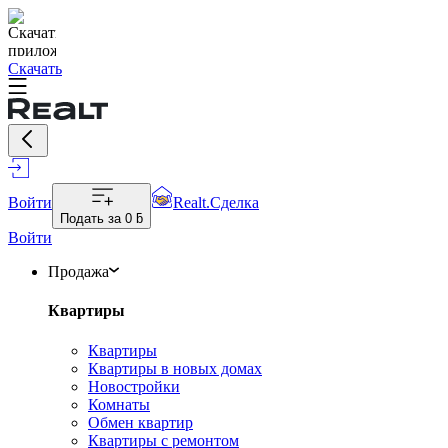
Скачать
Войти
Realt.Сделка
Подать за
0 ƃ
Войти
Продажа
Квартиры
Квартиры
Квартиры в новых домах
Новостройки
Комнаты
Обмен квартир
Квартиры с ремонтом