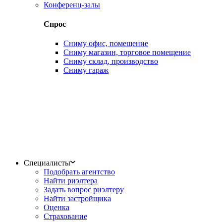
Конференц-залы
Спрос
Сниму офис, помещение
Сниму магазин, торговое помещение
Сниму склад, производство
Сниму гараж
Специалисты
Подобрать агентство
Найти риэлтера
Задать вопрос риэлтеру
Найти застройщика
Оценка
Страхование