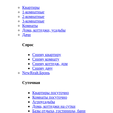
Квартиры
1-комнатные
2-комнатные
3-комнатные
Комнаты
Дома, коттеджи, усадьбы
Дачи
Спрос
Сниму квартиру
Сниму комнату
Сниму коттедж, дом
Сниму дачу
New
Realt.Бронь
Суточная
Квартиры посуточно
Комнаты посуточно
Агроусадьбы
Дома, коттеджи на сутки
Базы отдыха, гостиницы, бани