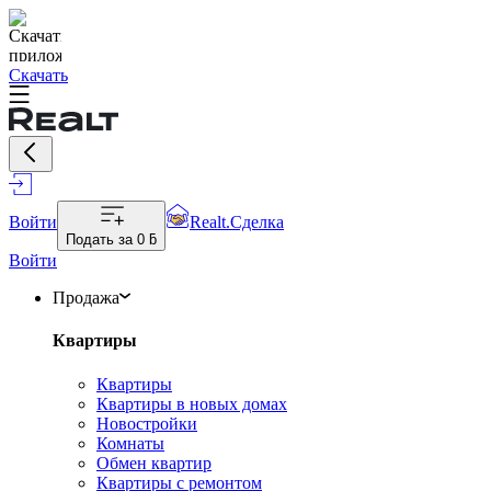
Скачать
Войти
Realt.Сделка
Подать за
0 ƃ
Войти
Продажа
Квартиры
Квартиры
Квартиры в новых домах
Новостройки
Комнаты
Обмен квартир
Квартиры с ремонтом