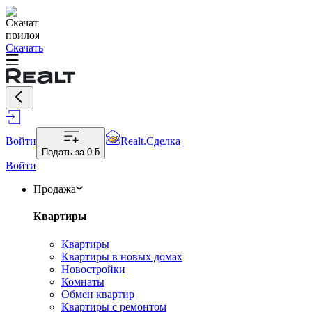
Скачать
Войти
Realt.Сделка
Подать за
0 ƃ
Войти
Продажа
Квартиры
Квартиры
Квартиры в новых домах
Новостройки
Комнаты
Обмен квартир
Квартиры с ремонтом