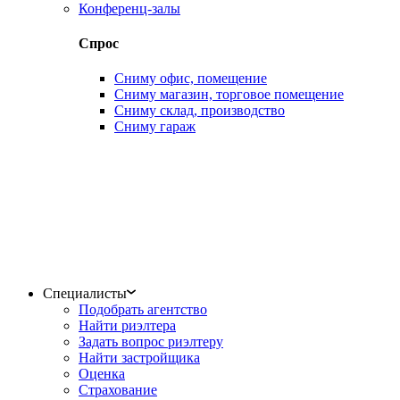
Конференц-залы
Спрос
Сниму офис, помещение
Сниму магазин, торговое помещение
Сниму склад, производство
Сниму гараж
Специалисты
Подобрать агентство
Найти риэлтера
Задать вопрос риэлтеру
Найти застройщика
Оценка
Страхование