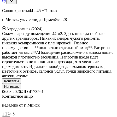
Салон красоты
44 - 45 м²
1 этаж
г. Минск, ул. Леонида Щемелёва, 28
Аэродромная (2024)
Сдаем в аренду помещение 44 м2. Здесь никогда не было
других арендаторов. Никаких следов чужого ремонта,
никаких компромиссов с планировкой. Главное
преимущество — **полностью отдельный вход**. Витрина
работает на вас 24/7.Помещение расположено в жилом доме с
высокой плотностью заселения. Напротив входа идет
строительство поликлиники и дет.сада , что увеличит
проходимость. Идеально подойдет для компьютерных кл,
цветочных бутиков, салонов услуг, точки здорового питания,
аптеки, ателье.
Контакты
Написать
06.08.2026
ID
4173561
Контактное лицо
недалеко от г. Минск
1 274 ƃ