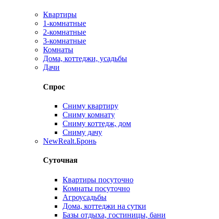
Квартиры
1-комнатные
2-комнатные
3-комнатные
Комнаты
Дома, коттеджи, усадьбы
Дачи
Спрос
Сниму квартиру
Сниму комнату
Сниму коттедж, дом
Сниму дачу
New
Realt.Бронь
Суточная
Квартиры посуточно
Комнаты посуточно
Агроусадьбы
Дома, коттеджи на сутки
Базы отдыха, гостиницы, бани