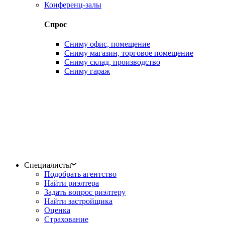
Конференц-залы
Спрос
Сниму офис, помещение
Сниму магазин, торговое помещение
Сниму склад, производство
Сниму гараж
Специалисты
Подобрать агентство
Найти риэлтера
Задать вопрос риэлтеру
Найти застройщика
Оценка
Страхование