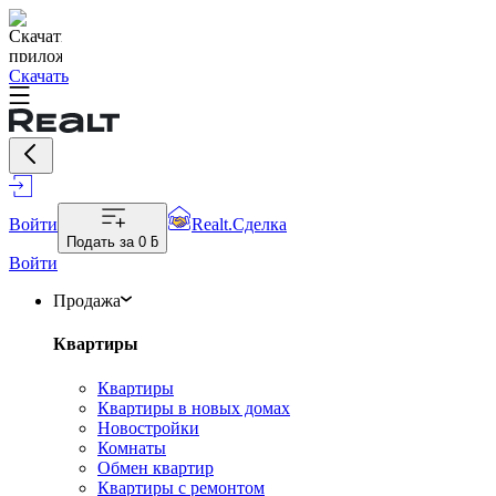
Скачать
Войти
Realt.Сделка
Подать за
0 ƃ
Войти
Продажа
Квартиры
Квартиры
Квартиры в новых домах
Новостройки
Комнаты
Обмен квартир
Квартиры с ремонтом