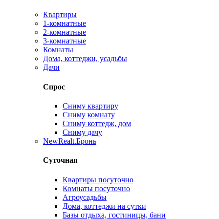
Квартиры
1-комнатные
2-комнатные
3-комнатные
Комнаты
Дома, коттеджи, усадьбы
Дачи
Спрос
Сниму квартиру
Сниму комнату
Сниму коттедж, дом
Сниму дачу
New
Realt.Бронь
Суточная
Квартиры посуточно
Комнаты посуточно
Агроусадьбы
Дома, коттеджи на сутки
Базы отдыха, гостиницы, бани