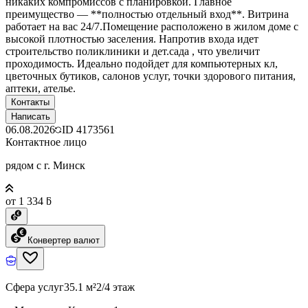
никаких компромиссов с планировкой. Главное
преимущество — **полностью отдельный вход**. Витрина
работает на вас 24/7.Помещение расположено в жилом доме с
высокой плотностью заселения. Напротив входа идет
строительство поликлиники и дет.сада , что увеличит
проходимость. Идеально подойдет для компьютерных кл,
цветочных бутиков, салонов услуг, точки здорового питания,
аптеки, ателье.
Контакты
Написать
06.08.2026
ID
4173561
Контактное лицо
рядом с г. Минск
от 1 334 ƃ
Конвертер валют
Сфера услуг
35.1 м²
2/4 этаж