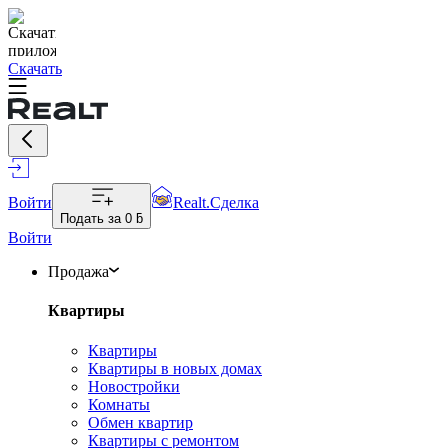
Скачать
Войти
Realt.Сделка
Подать за
0 ƃ
Войти
Продажа
Квартиры
Квартиры
Квартиры в новых домах
Новостройки
Комнаты
Обмен квартир
Квартиры с ремонтом