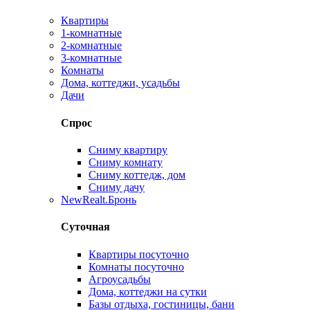
Квартиры
1-комнатные
2-комнатные
3-комнатные
Комнаты
Дома, коттеджи, усадьбы
Дачи
Спрос
Сниму квартиру
Сниму комнату
Сниму коттедж, дом
Сниму дачу
New
Realt.Бронь
Суточная
Квартиры посуточно
Комнаты посуточно
Агроусадьбы
Дома, коттеджи на сутки
Базы отдыха, гостиницы, бани