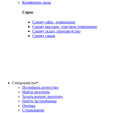
Конференц-залы
Спрос
Сниму офис, помещение
Сниму магазин, торговое помещение
Сниму склад, производство
Сниму гараж
Специалисты
Подобрать агентство
Найти риэлтера
Задать вопрос риэлтеру
Найти застройщика
Оценка
Страхование