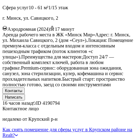
Сфера услуг
10 - 61 м²
1/15 этаж
г. Минск, ул. Савицкого, 2
Аэродромная (2024)
17
минут
Аренда рабочего места в ЖК «Минск Мир»Адрес: г. Минск,
ул. Михаила Савицкого, 2 (дом «Сеул»).Локация: Помещение
премиум-класса с отдельным входом и интенсивным
пешеходным трафиком (поток клиентов «с
улицы»).Преимущества для мастеров:Доступ 24/7 —
собственный комплект ключей, работа в любом
графике.Premium-сервис: оборудованная зона ожидания,
санузел, зона стерилизации, кулер, кофемашина и сервис
прохладительных напитков.Быстрый старт: пространство
полностью готово, заезд со своими инструментами
Контакты
Написать
16 часов назад
ID
4190794
Контактное лицо
недалеко от Крупский р-н
Как снять помещение для сферы услуг в Крупском районе на
Realt?