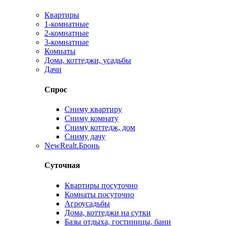
Квартиры
1-комнатные
2-комнатные
3-комнатные
Комнаты
Дома, коттеджи, усадьбы
Дачи
Спрос
Сниму квартиру
Сниму комнату
Сниму коттедж, дом
Сниму дачу
New
Realt.Бронь
Суточная
Квартиры посуточно
Комнаты посуточно
Агроусадьбы
Дома, коттеджи на сутки
Базы отдыха, гостиницы, бани