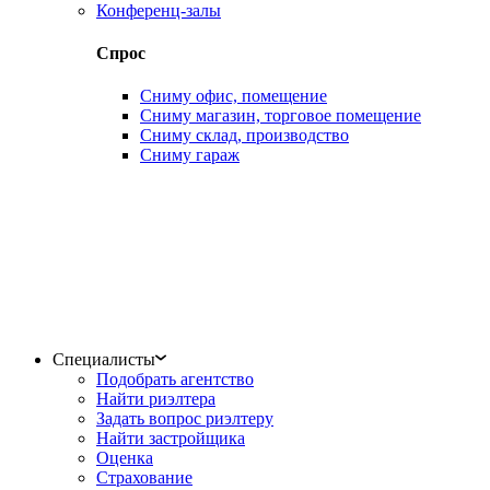
Конференц-залы
Спрос
Сниму офис, помещение
Сниму магазин, торговое помещение
Сниму склад, производство
Сниму гараж
Специалисты
Подобрать агентство
Найти риэлтера
Задать вопрос риэлтеру
Найти застройщика
Оценка
Страхование