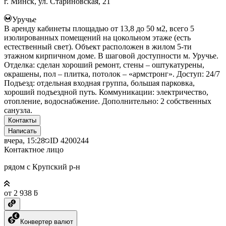
г. Минск, ул. Стариновская, 21
Уручье
В аренду кабинеты площадью от 13,8 до 50 м2, всего 5
изолированных помещений на цокольном этаже (есть
естественный свет). Объект расположен в жилом 5-ти
этажном кирпичном доме. В шаговой доступности м. Уручье.
Отделка: сделан хороший ремонт, стены – оштукатурены,
окрашены, пол – плитка, потолок – «армстронг». Доступ: 24/7
Подъезд: отдельная входная группа, большая парковка,
хороший подъездной путь. Коммуникации: электричество,
отопление, водоснабжение. Дополнительно: 2 собственных
санузла.
Контакты
Написать
вчера, 15:28
ID
4200244
Контактное лицо
рядом с Крупский р-н
от 2 938 ƃ
Конвертер валют