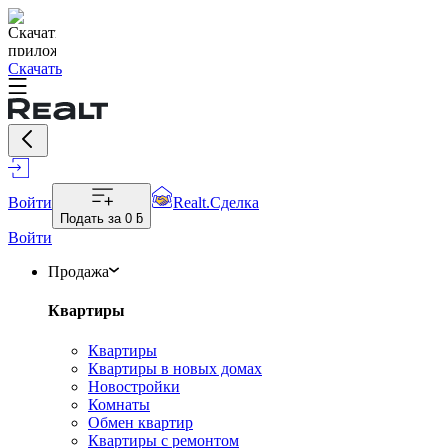
Скачать
Войти
Realt.Сделка
Подать за
0 ƃ
Войти
Продажа
Квартиры
Квартиры
Квартиры в новых домах
Новостройки
Комнаты
Обмен квартир
Квартиры с ремонтом