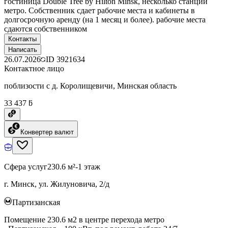
гостиница Double Tree by Hilton Minsk, несколько станций
метро. Собственник сдает рабочие места и кабинеты в
долгосрочную аренду (на 1 месяц и более). рабочие места
сдаются собственником
Контакты
Написать
26.07.2026
ID
3921634
Контактное лицо
поблизости с д. Королищевичи, Минская область
33 437 ƃ
Конвертер валют
Сфера услуг
230.6 м²
-1 этаж
г. Минск, ул. Жилуновича, 2/д
Партизанская
Помещение 230.6 м2 в центре перехода метро