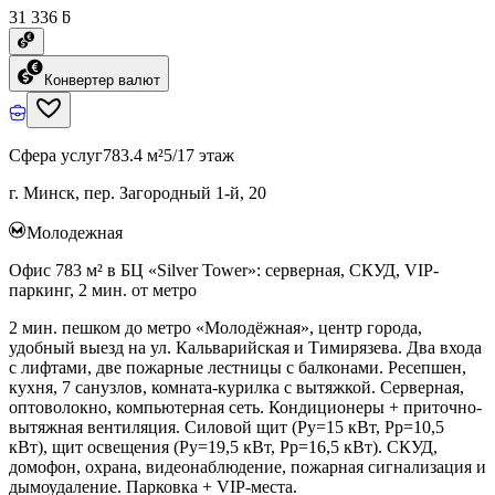
31 336 ƃ
Конвертер валют
Сфера услуг
783.4 м²
5/17 этаж
г. Минск, пер. Загородный 1-й, 20
Молодежная
Офис 783 м² в БЦ «Silver Tower»: серверная, СКУД, VIP-
паркинг, 2 мин. от метро
2 мин. пешком до метро «Молодёжная», центр города,
удобный выезд на ул. Кальварийская и Тимирязева. Два входа
с лифтами, две пожарные лестницы с балконами. Ресепшен,
кухня, 7 санузлов, комната-курилка с вытяжкой. Серверная,
оптоволокно, компьютерная сеть. Кондиционеры + приточно-
вытяжная вентиляция. Силовой щит (Ру=15 кВт, Рр=10,5
кВт), щит освещения (Ру=19,5 кВт, Рр=16,5 кВт). СКУД,
домофон, охрана, видеонаблюдение, пожарная сигнализация и
дымоудаление. Парковка + VIP-места.