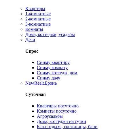
Квартиры
1-комнатные
2-комнатные
3-комнатные
Комнаты
Дома, коттеджи, усадьбы
Дачи
Спрос
Сниму квартиру
Сниму комнату
Сниму коттедж, дом
Сниму дачу
New
Realt.Бронь
Суточная
Квартиры посуточно
Комнаты посуточно
Агроусадьбы
Дома, коттеджи на сутки
Базы отдыха, гостиницы, бани