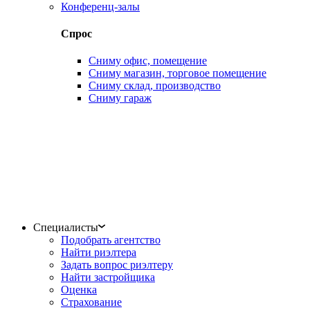
Конференц-залы
Спрос
Сниму офис, помещение
Сниму магазин, торговое помещение
Сниму склад, производство
Сниму гараж
Специалисты
Подобрать агентство
Найти риэлтера
Задать вопрос риэлтеру
Найти застройщика
Оценка
Страхование