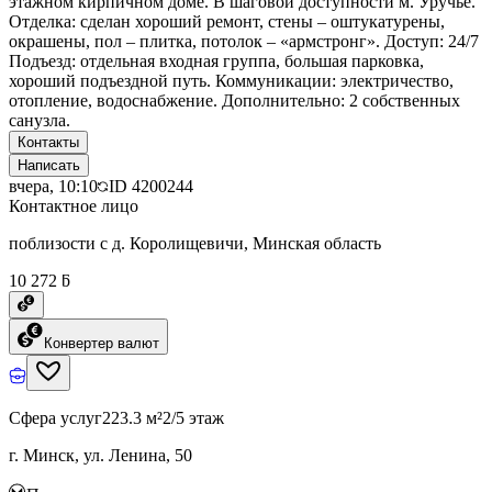
этажном кирпичном доме. В шаговой доступности м. Уручье.
Отделка: сделан хороший ремонт, стены – оштукатурены,
окрашены, пол – плитка, потолок – «армстронг». Доступ: 24/7
Подъезд: отдельная входная группа, большая парковка,
хороший подъездной путь. Коммуникации: электричество,
отопление, водоснабжение. Дополнительно: 2 собственных
санузла.
Контакты
Написать
вчера, 10:10
ID
4200244
Контактное лицо
поблизости с д. Королищевичи, Минская область
10 272 ƃ
Конвертер валют
Сфера услуг
223.3 м²
2/5 этаж
г. Минск, ул. Ленина, 50