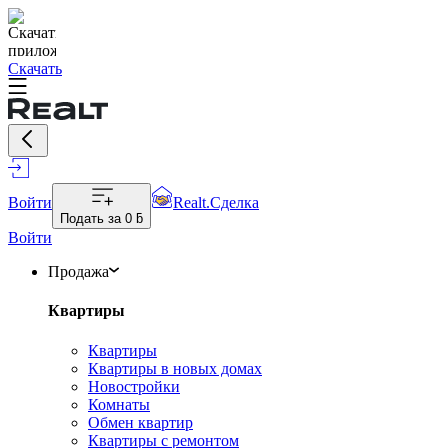
Скачать
Войти
Realt.Сделка
Подать за
0 ƃ
Войти
Продажа
Квартиры
Квартиры
Квартиры в новых домах
Новостройки
Комнаты
Обмен квартир
Квартиры с ремонтом